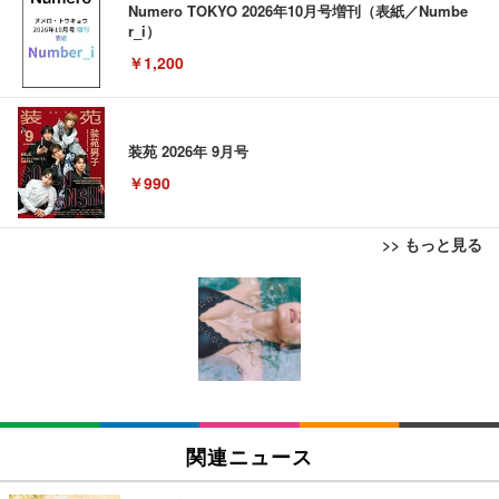
Numero TOKYO 2026年10月号増刊（表紙／Numbe
r_i）
￥1,200
装苑 2026年 9月号
￥990
>> もっと見る
ブラックニッカ ニッカ Nikka ウィスキー4000ml ブ
Juice=Juice Concert 2026 UP TO 11 MORE! MOR
ラックニッカクリア ウヰスキー 【日本 アサヒ ウィ
E! (特典なし) [Blu-ray]
マイケル・ジャクソン Ｔｈｉｓ Ｉｓ Ｉｔ
スキー】 大容量 お得 4リットル
￥8,698
￥3,940
【Amazon.co.jp限定】「Juice=Juice Concert 202
【Amazon.co.jp限定】コロナ・エキストラ Corona
6 UP TO 11 MORE！ MORE！」 - Juice＝Juice(L
ハイスクール・ミュージカル (吹替版)
Extra 瓶 [ 330ml × 8本 ] [オリジナルバケツ付きセッ
関連ニュース
判ブロマイド5枚セット) [Blu-ray]
ト] [ギフトBox入り]
￥400
￥11,000
￥2,249