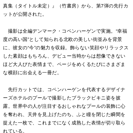
真集（タイトル未定）』（竹書房）から、第7弾の先行カ
ットが公開された。
撮影は全編デンマーク・コペンハーゲンで実施。“幸福
度の高い国”として知られる北欧の美しい街並みを背景
に、彼女の“今”の魅力を収録。飾らない笑顔やリラックス
した素顔はもちろん、デビュー当時からは想像できない
ほど大人びた表情まで、ページをめくるたびにさまざま
な横顔に出会える一冊だ。
先行カットでは、コペンハーゲンを代表するデザイナ
ーズホテルのプールで撮影したブラックビキニ姿を披
露。世界中の人が注目するおしゃれなプールの装飾に心
を奪われ、天井を見上げたのち、ふと瞳を閉じた瞬間を
捉えた一枚で、これまでになく成熟した表情が切り取ら
れている。