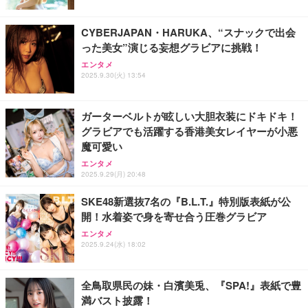
CYBERJAPAN・HARUKA、“スナックで出会
った美女”演じる妄想グラビアに挑戦！
エンタメ
2025.9.30(火) 13:54
ガーターベルトが眩しい大胆衣装にドキドキ！
グラビアでも活躍する香港美女レイヤーが小悪
魔可愛い
エンタメ
2025.9.29(月) 20:48
SKE48新選抜7名の『B.L.T.』特別版表紙が公
開！水着姿で身を寄せ合う圧巻グラビア
エンタメ
2025.9.24(水) 18:02
全鳥取県民の妹・白濱美兎、『SPA!』表紙で豊
満バスト披露！