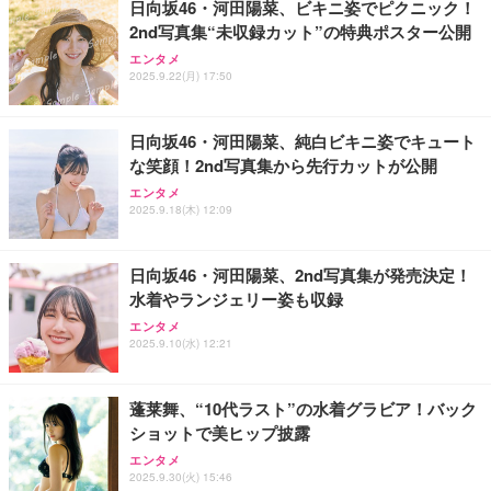
日向坂46・河田陽菜、ビキニ姿でピクニック！
2nd写真集“未収録カット”の特典ポスター公開
日下部ほたる どんどんやる気になる！日下部式学習
霧島酒造 チューパック黒霧島 25度 [ 焼酎 宮崎県 18
エンタメ
2025.9.22(月) 17:50
法[DVD]
00ml×2本 ]
Shall we ダンス？
￥4,620
￥4,080
日向坂46・河田陽菜、純白ビキニ姿でキュート
な笑顔！2nd写真集から先行カットが公開
King & Prince DOME TOUR 2026 ～STARRING～
アサヒ スーパードライ [缶] 135ml x 24本 [ケース販
エンタメ
INI THE MOVIE『I Need I』
(初回限定盤)(2枚組) [Blu-ray]
売] [アサヒ 国産 ビール 缶 ALC 5%] LT-1226
2025.9.18(木) 12:09
￥2,100
￥6,807
￥3,493
日向坂46・河田陽菜、2nd写真集が発売決定！
水着やランジェリー姿も収録
Aぇ! group LIVE TOUR 2025 D.N.A (初回盤)(2枚組)
天羽の梅 1800ml （ハイボールの元 焼酎用）[天羽飲
エンタメ
[Blu-ray]
料製造 東京都]
IVE THE 1ST WORLD TOUR in CINEMA（字幕版）
2025.9.10(水) 12:21
￥5,981
￥1,750
蓬莱舞、“10代ラスト”の水着グラビア！バック
ショットで美ヒップ披露
エンタメ
2025.9.30(火) 15:46