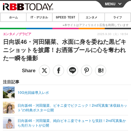
MENU
CLOSE
ホーム
IT・デジタル
SPEED TEST
エンタメ
ライフ
ホーム
IT・デジタル
エンタメ
グラビア
2025.9.30（火）18:54
日向坂46・河田陽菜、水面に身を委ねた黒ビキ
IT・デジタルTOP
スマートフォン
SPEED TEST
ニショットを披露！お洒落プールに心を奪われ
ネタ
ガジェット・ツール
た一瞬を撮影
エンタメ
ショッピング
その他
エンタメTOP
映画・ドラマ
ライフ
韓流・K-POP
韓国・芸能
注目記事
ライフTOP
グルメ
リリース一覧
音楽
スポーツ
10G光回線導入レポ
ペット
ショッピング
プッシュ通知の停止方法
グラビア
ブログ
その他
日向坂46・河田陽菜、ビキニ姿でピクニック！2nd写真集“未収録カッ
ト”の特典ポスター公開
ショッピング
その他
日向坂46・河田陽菜、純白ビキニ姿でキュートな笑顔！2nd写真集か
ら先行カットが公開