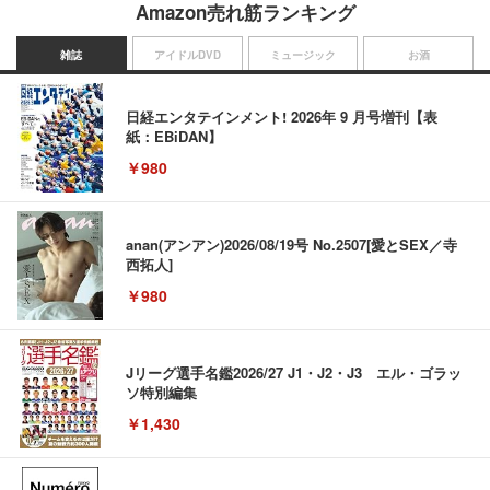
Amazon売れ筋ランキング
雑誌
アイドルDVD
ミュージック
お酒
日経エンタテインメント! 2026年 9 月号増刊【表
紙：EBiDAN】
￥980
anan(アンアン)2026/08/19号 No.2507[愛とSEX／寺
西拓人]
￥980
Jリーグ選手名鑑2026/27 J1・J2・J3 エル・ゴラッ
ソ特別編集
￥1,430