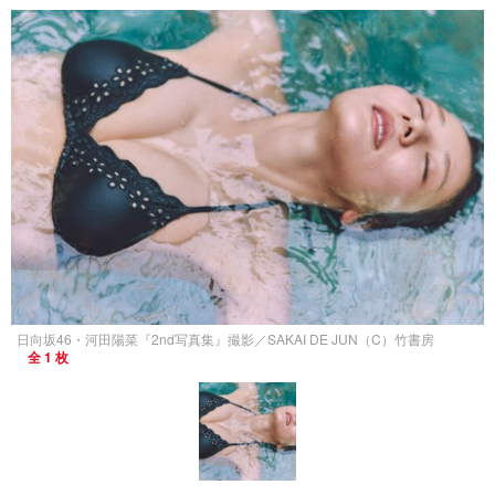
日向坂46・河田陽菜『2nd写真集』撮影／SAKAI DE JUN（C）竹書房
全 1 枚