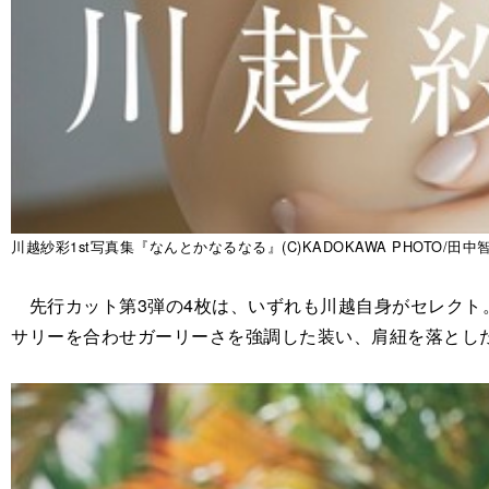
川越紗彩1st写真集『なんとかなるなる』(C)KADOKAWA PHOTO/田中
先行カット第3弾の4枚は、いずれも川越自身がセレクト
サリーを合わせガーリーさを強調した装い、肩紐を落とし