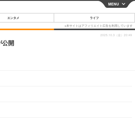
MENU
CLOSE
エンタメ
ライフ
2025.10.3（金）20:49
が公開
スマートフォン
ガジェット・ツール
その他
映画・ドラマ
韓国・芸能
グルメ
スポーツ
ショッピング
ブログ
その他