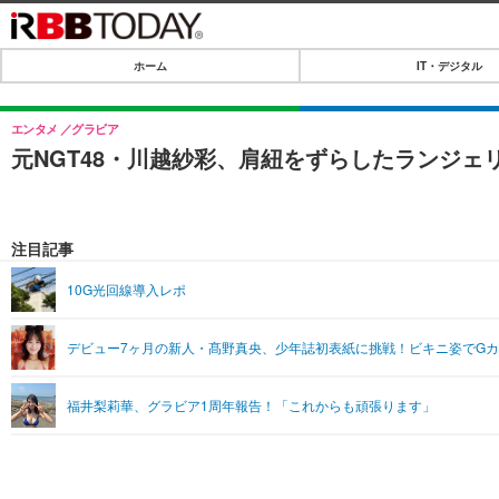
ホーム
IT・デジタル
ホーム
IT・デジタル
エンタメ
グラビア
元NGT48・川越紗彩、肩紐をずらしたランジェ
IT・デジタルTOP
SPEED TEST
ネタ
エンタメ
注目記事
ショッピング
エンタメTOP
ライフ
10G光回線導入レポ
韓流・K-POP
ライフTOP
リリース一覧
デビュー7ヶ月の新人・髙野真央、少年誌初表紙に挑戦！ビキニ姿でG
音楽
ペット
プッシュ通知の停止方法
グラビア
その他
福井梨莉華、グラビア1周年報告！「これからも頑張ります」
ショッピング