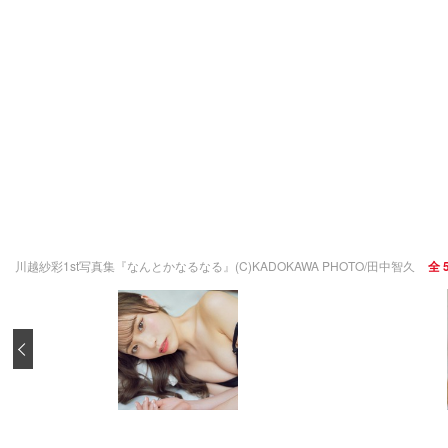
川越紗彩1st写真集『なんとかなるなる』(C)KADOKAWA PHOTO/田中智久
全 
‹