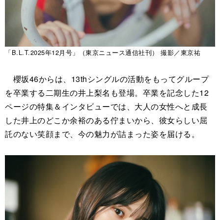
「B.L.T.2025年12月号」（東京ニュース通信社刊） 撮影／東京祐
櫻坂46からは、13thシングルの活動をもってグループ
を卒業する二期生の井上梨名も登場。卒業を記念した12
ページの特集＆インタビューでは、大人の女性へと成長
した井上のどこか余裕のある佇まいから、彼女らしい屈
託のない笑顔まで、今の魅力が詰まった姿を届ける。