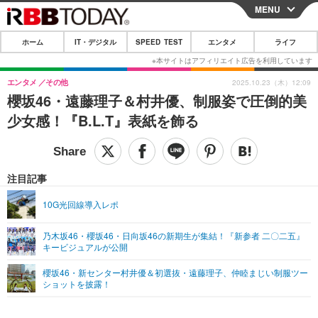
MENU
CLOSE
ホーム
IT・デジタル
SPEED TEST
エンタメ
ライフ
ホーム
IT・デジタル
エンタメ
その他
2025.10.23（木）12:09
櫻坂46・遠藤理子＆村井優、制服姿で圧倒的美
IT・デジタルTOP
スマートフォン
SPEED TEST
少女感！『B.L.T』表紙を飾る
ネタ
ガジェット・ツール
エンタメ
ショッピング
その他
エンタメTOP
映画・ドラマ
ライフ
注目記事
韓流・K-POP
韓国・芸能
ライフTOP
グルメ
リリース一覧
10G光回線導入レポ
音楽
スポーツ
ペット
ショッピング
プッシュ通知の停止方法
乃木坂46・櫻坂46・日向坂46の新期生が集結！『新参者 二〇二五』
キービジュアルが公開
グラビア
ブログ
その他
櫻坂46・新センター村井優＆初選抜・遠藤理子、仲睦まじい制服ツー
ショッピング
その他
ショットを披露！