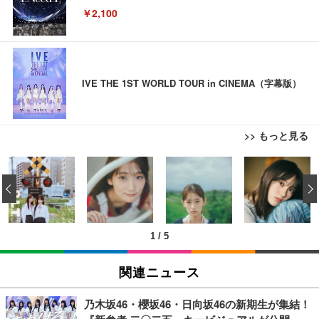
￥2,100
IVE THE 1ST WORLD TOUR in CINEMA（字幕版）
>> もっと見る
ブラックニッカ ニッカ Nikka ウィスキー4000ml ブ
松阪牛 グルメ ハンバーグ 【誕生日ギフトセット】
【New】Amazon Fire TV Stick HD | 手軽にストリ
ラックニッカクリア ウヰスキー 【日本 アサヒ ウィ
誕生日プレゼント 高級 ハンバーグ 肉 ギフト 牛肉
ーミングをはじめよう | ストリーミングメディアプ
‹
スキー】 大容量 お得 4リットル
食べ物 冷凍 高級 内祝 お返し 人気 お取り寄せ グル
レイヤー
メ 出産 男性 土産 女性 お父さん お母さん
￥3,940
￥4,000
￥6,980
1
/
5
【Amazon.co.jp限定】コロナ・エキストラ Corona
松阪牛 グルメ ハンバーグ【オレンジ花束カード】
【New】Amazon Fire TV Stick HD | 手軽にストリ
Extra 瓶 [ 330ml × 8本 ] [オリジナルバケツ付きセッ
松坂牛 花 カード 高級ハンバーグ 肉 ギフト 牛肉 食
ーミングをはじめよう | ストリーミングメディアプ
関連ニュース
ト] [ギフトBox入り]
べ物 冷凍 高級 プレゼント 内祝 お返し 人気 お取り
レイヤー
寄せ グルメ
￥2,249
￥4,000
￥6,980
乃木坂46・櫻坂46・日向坂46の新期生が集結！