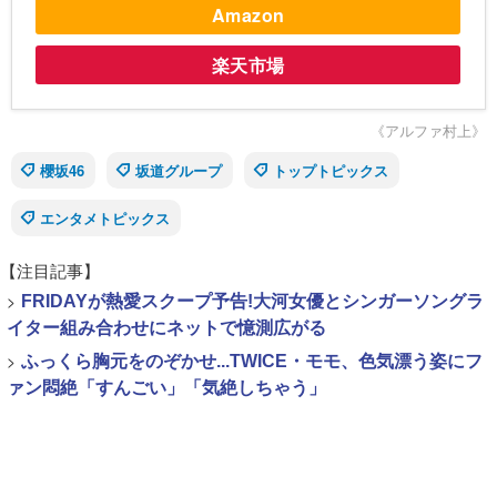
Amazon
楽天市場
《アルファ村上》
櫻坂46
坂道グループ
トップトピックス
エンタメトピックス
【注目記事】
>
FRIDAYが熱愛スクープ予告!大河女優とシンガーソングラ
イター組み合わせにネットで憶測広がる
>
ふっくら胸元をのぞかせ...TWICE・モモ、色気漂う姿にフ
ァン悶絶「すんごい」「気絶しちゃう」