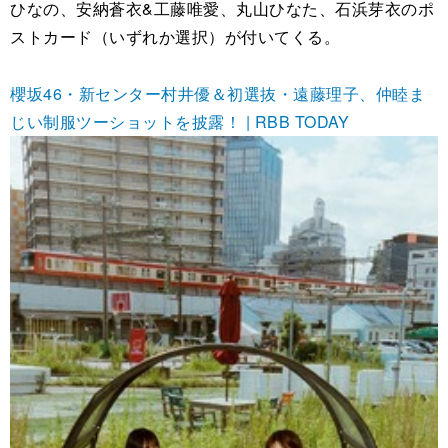
ひなの、安納蒼衣&工藤唯愛、丸山ひなた、石浜芽衣のポ
ストカード（いずれか選択）が付いてくる。
櫻坂46・新センター村井優＆初選抜・遠藤理子、仲睦ま
じい制服ツーショットを披露！ | RBB TODAY