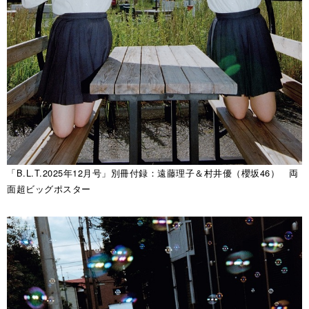
「B.L.T.2025年12月号」別冊付録：遠藤理子＆村井優（櫻坂46） 両
面超ビッグポスター