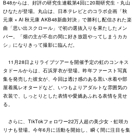
B48からは、好評の研究生連載第4回に20期研究生・丸山
ひなたが登場。丸山は、日本テレビとのコラボ企画「秋
元康 × AI 秋元康 AKB48新曲対決」で勝利し配信された楽
曲「思い出スクロール」で初の選抜入りを果たしたメン
バー。「畑の主が不在の間に好き放題やってしまうカカ
シ」になりきって撮影に臨んだ。
11月28日よりライブツアーを開催予定の虹のコンキス
タドールからは、石浜芽衣が登場。昨年ファースト写真
集を発売した彼女が、今回は透け感のある黒い水着や部
屋着風レオタードなど、いつもよりアダルトな雰囲気の
衣装で、しっとりとした表情や愛嬌あふれる表情を見せ
る。
さらに、TikTokフォロワー22万人超の美少女・虹咲カ
リナも登場。今年6月に活動を開始し、瞬く間に注目を集