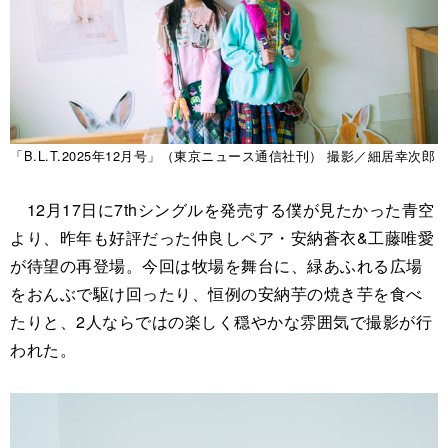
「B.L.T.2025年12月号」（東京ニュース通信社刊） 撮影／細居幸次郎
12月17日に7thシングルを発売する僕が見たかった青空
より、昨年も好評だった仲良しペア・安納蒼衣&工藤唯愛
が待望の再登場。今回は牧場を舞台に、緑あふれる広場
をおんぶで駆け回ったり、恒例の安納芋の焼き芋を食べ
たりと、2人ならではの楽しく穏やかな雰囲気で撮影が行
われた。