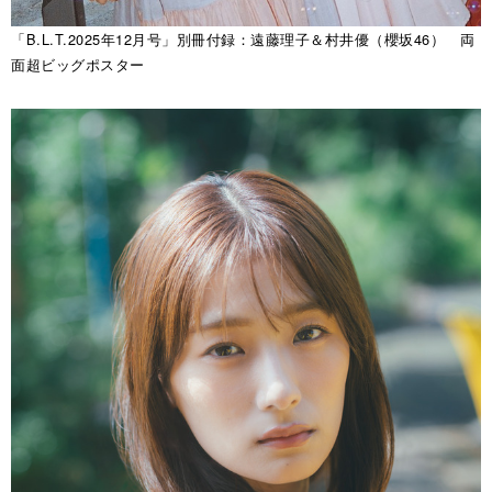
「B.L.T.2025年12月号」別冊付録：遠藤理子＆村井優（櫻坂46） 両
面超ビッグポスター