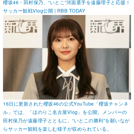
櫻坂46・田村保乃、“いとこ”河面選手を遠藤理子と応援！
サッカー観戦Vlog公開 | RBB TODAY
16日に更新された櫻坂46の公式YouTube「櫻坂チャンネ
ル」では、「ほのりこ名古屋Vlog」を公開。メンバーの
田村保乃が遠藤理子とともに、“いとこの勝利”を願いなが
らサッカー観戦を楽しむ様子が収められている。