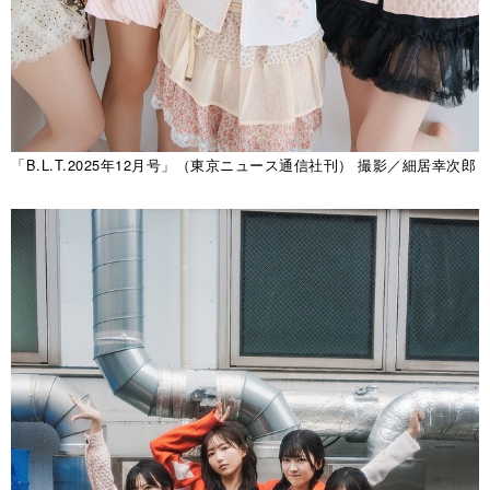
「B.L.T.2025年12月号」（東京ニュース通信社刊） 撮影／細居幸次郎