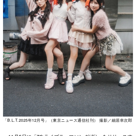
「B.L.T.2025年12月号」（東京ニュース通信社刊） 撮影／細居幸次郎