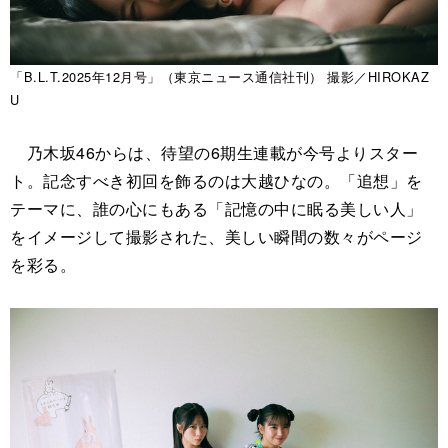
「B.L.T.2025年12月号」（東京ニュース通信社刊） 撮影／HIROKAZ
U
乃木坂46からは、待望の6期生連載が今号よりスター
ト。記念すべき初回を飾るのは大越ひなの。「追想」を
テーマに、誰の心にもある「記憶の中に眠る美しい人」
をイメージして撮影された、美しい瞬間の数々がページ
を彩る。