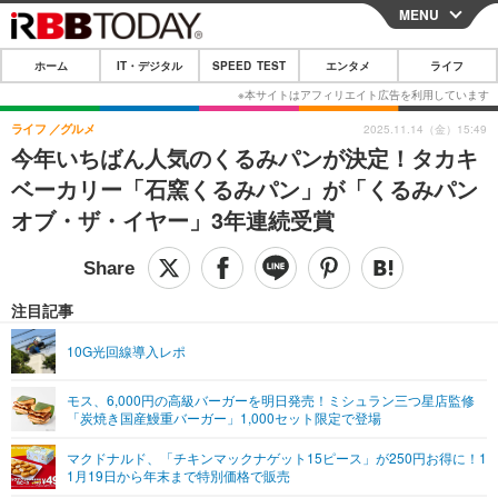
MENU
CLOSE
ホーム
IT・デジタル
SPEED TEST
エンタメ
ライフ
ホーム
IT・デジタル
ライフ
グルメ
2025.11.14（金）15:49
今年いちばん人気のくるみパンが決定！タカキ
IT・デジタルTOP
スマートフォン
SPEED TEST
ベーカリー「石窯くるみパン」が「くるみパン
ネタ
ガジェット・ツール
オブ・ザ・イヤー」3年連続受賞
エンタメ
ショッピング
その他
エンタメTOP
映画・ドラマ
ライフ
韓流・K-POP
韓国・芸能
注目記事
ライフTOP
グルメ
リリース一覧
音楽
スポーツ
10G光回線導入レポ
ペット
ショッピング
プッシュ通知の停止方法
グラビア
ブログ
その他
モス、6,000円の高級バーガーを明日発売！ミシュラン三つ星店監修
「炭焼き国産鰻重バーガー」1,000セット限定で登場
ショッピング
その他
マクドナルド、「チキンマックナゲット15ピース」が250円お得に！1
1月19日から年末まで特別価格で販売