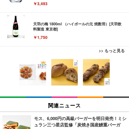
￥3,493
天羽の梅 1800ml （ハイボールの元 焼酎用）[天羽飲
料製造 東京都]
￥1,750
>> もっと見る
松阪牛 グルメ ハンバーグ 【誕生日ギフトセット】
エレコム ワイヤレスマウス Bluetooth Slint M-TM1
【整備済み品】ノートパソコン 富士通 LIEFBOOK
誕生日プレゼント 高級 ハンバーグ 肉 ギフト 牛肉
0BBWH/EC 薄型 静音 4ボタン プレゼンモード機能
U9311X/F 13.3型 第11世代 Core i5-1145G7/Window
食べ物 冷凍 高級 内祝 お返し 人気 お取り寄せ グル
付 Windows Mac Android iOS iPadOS FireOS対応
s11 Pro/MS Office 2021搭載/Webカメラ/Wifi・Blue
メ 出産 男性 土産 女性 お父さん お母さん
ホワイト
tooth・HDMI・Type-C/360度回転対応/有線静音マウ
￥4,000
￥1,390
￥44,948
ス付属/180日保証(タッチスクリーン/メモリ16GB,S
SD256GB)
松阪牛 グルメ ハンバーグ【オレンジ花束カード】
エレコム ワイヤレスマウス Bluetooth EX-G 握りの
【整備済み品】中古 ノートパソコン 富士通 A5511/
松坂牛 花 カード 高級ハンバーグ 肉 ギフト 牛肉 食
極み 静音設計 5ボタン マルチペアリング Mサイズ
15.6型/ 第11世代 Core i3-1125G4// Win11 Pro/MS
関連ニュース
べ物 冷凍 高級 プレゼント 内祝 お返し 人気 お取り
ガンメタリック M-XGM15BBSGM/EC
Office 2021 Pro 付属/Webカメラ/DVD/豊富な接続端
寄せ グルメ
子 (HDMI, VGA, USB 3.0)/ 有線静音マウス付属/ 180
￥4,000
￥1,890
￥36,880
日保証（メモリ 8GB,SSD256GB）
モス、6,000円の高級バーガーを明日発売！ミシ
ュラン三つ星店監修「炭焼き国産鰻重バーガ