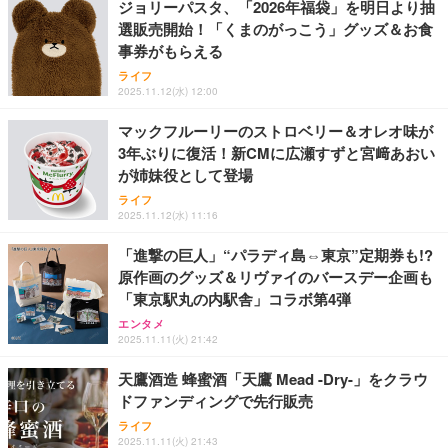
ジョリーパスタ、「2026年福袋」を明日より抽
選販売開始！「くまのがっこう」グッズ＆お食
事券がもらえる
ライフ
2025.11.12(水) 12:00
マックフルーリーのストロベリー＆オレオ味が
3年ぶりに復活！新CMに広瀬すずと宮﨑あおい
が姉妹役として登場
ライフ
2025.11.12(水) 11:16
「進撃の巨人」“パラディ島⇔東京”定期券も!?
原作画のグッズ＆リヴァイのバースデー企画も
「東京駅丸の内駅舎」コラボ第4弾
エンタメ
2025.11.11(火) 21:42
天鷹酒造 蜂蜜酒「天鷹 Mead -Dry-」をクラウ
ドファンディングで先行販売
ライフ
2025.11.11(火) 21:43