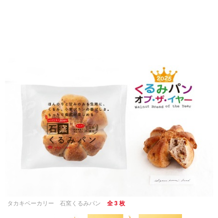
タカキベーカリー 石窯くるみパン
全 3 枚