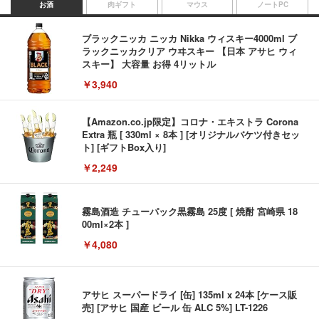
お酒
肉ギフト
マウス
ノートPC
ブラックニッカ ニッカ Nikka ウィスキー4000ml ブ
ラックニッカクリア ウヰスキー 【日本 アサヒ ウィ
スキー】 大容量 お得 4リットル
￥3,940
【Amazon.co.jp限定】コロナ・エキストラ Corona
Extra 瓶 [ 330ml × 8本 ] [オリジナルバケツ付きセッ
ト] [ギフトBox入り]
￥2,249
霧島酒造 チューパック黒霧島 25度 [ 焼酎 宮崎県 18
00ml×2本 ]
￥4,080
アサヒ スーパードライ [缶] 135ml x 24本 [ケース販
売] [アサヒ 国産 ビール 缶 ALC 5%] LT-1226