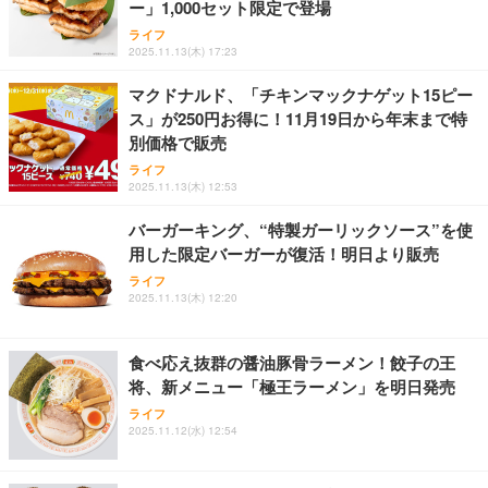
父の日ギフト 松阪牛 グルメ ハンバーグ【父の日短
【整備済み品】中古 ノートパソコン 富士通 A5511/
ー」1,000セット限定で登場
冊 ブルー花束カード】父の日 食べ物 肉 父 お父さん
HP 有線 マウス HP 100G
15.6型/ 第11世代 Core i3-1125G4// Win11 Pro/MS
ライフ
お取り寄せグルメ おつまみ ハンバーグギフト 冷凍
Office 2021 Pro 付属/Webカメラ/DVD/豊富な接続端
￥723
2025.11.13(木) 17:23
松良 お取り寄せ 絶品
子 (HDMI, VGA, USB 3.0)/ 有線静音マウス付属/ 180
￥4,000
￥49,880
日保証（メモリ 16GB,SSD512GB）
マクドナルド、「チキンマックナゲット15ピー
ス」が250円お得に！11月19日から年末まで特
お中元 ギフト 【TV紹介されました♪】 純系 名古屋
エレコム ワイヤレスマウス 静音 Slint Bluetooth 無
【整備済み品】ノートパソコン 富士通 LIEFBOOK
別価格で販売
コーチン 燻製 4種 セット おつまみ お取り寄せグル
線2.4GHz 3台マルチペアリング 薄型 軽量 充電式 M
U9311X/F 13.3型 第11世代 Core i5-1145G7/Window
メ 100％国産 高級 地鶏 お肉 ハム ソーセージ 冷凍
サイズ ブラック M-TM25MBMSABK
s11 Pro/MS Office 2021搭載/Webカメラ/Wifi・Blue
ライフ
化粧箱入り 手提げ紙袋 熨斗対応可 南部食鶏 RK-29-
tooth・HDMI・Type-C/360度回転対応/有線静音マウ
2025.11.13(木) 12:53
￥4,066
￥2,240
￥44,880
B-R
ス付属/180日保証(タッチスクリーン/メモリ8GB,SS
D256GB)
バーガーキング、“特製ガーリックソース”を使
用した限定バーガーが復活！明日より販売
Butz Delicatessen おつまみアソートセット 【誕生
VETESAノートパソコン Corei7 15.6インチ IPS液
マウス 無線 静音 ワイヤレスマウス Bluetooth 5.4 2.
日用（バースデーカード付き）】 おつまみセット 6
晶/1920×1080FHD Office2024搭載 Win11 Pro ノー
ライフ
4GHz Type-C 充電式 無線マウス 薄型 3段階DPI切替
品 食べ比べ ご自宅用 お中元 合鴨 牛タン ロースト
トPC 16GB メモリ SSD 256GB WEBカメラ付き 軽
2025.11.13(木) 12:20
ビーフ 燻製 詰め合わせ ギフト プレゼント おしゃれ
量薄型 laptop WIFI5/BT5.0/指紋認証機能/テンキー/
￥1,468
￥2,952
￥59,980
お取り寄せ 肉 国産 ビール オードブル 3000円
日本語キーボード ラップトップ 学生向け 仕事用 学
習用 ピンク
食べ応え抜群の醤油豚骨ラーメン！餃子の王
将、新メニュー「極王ラーメン」を明日発売
ライフ
2025.11.12(水) 12:54