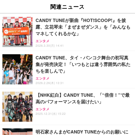
ーサネット カプラー メス - メス ケーブル エクステ
ビジョン/液晶/Airplay/ネット動画対応 / 2026年モデ
デオレコーダー軽量トラベルカメラ
関連ニュース
ンダー アダプター
ル)
￥3,255
￥487
￥38,965
CANDY TUNEが新曲『HOT!SCOOP!』を披
露、立花琴未「まぜまぜダンス」を「みんなも
【Amazon.co.jp 限定】SoftBank 光 お申し込みエ
XXA4Kアクションカメラ ウェアラブルカメラ Vlog
【Amazon.co.jp限定】REGZA レグザ テレビ 40V3
マネしてくれるかな」
ントリーパッケージ 使い放題 超高速インターネット
ビデオカメラ ボディカメラ 1.9インチモニター 32G
5N(A) (40インチ / フルハイビジョン/液晶/Airplay/ネ
エンタメ
【フレッツ光・コラボ光なら工事不要】
Bカード付き 180度回転レンズ 2000mAhバッテリー
ット動画対応)
2026.3.30(月) 14:41
循環録画 夜間録画 連写 タイマー撮影 軽量 Vlog 旅
￥350
￥8,330
￥56,000
行 アウトドア 会議商談 授業 スポーツカメラ 三角ス
CANDY TUNE、タイ・バンコク舞台の初写真
タンド付き 日本語取扱説明書 (ピンク)
集が発売決定！「いつもとは違う雰囲気の私た
エレコム WiFi ルーター 無線LAN Wi-Fi7 11BE 2882
スパイカメラ探知機ファインダー、 家庭用および保
【Amazon.co.jp限定】REGZA レグザ テレビ 24V3
ちを楽しんで」
+688Mbps IPv6(IPoE)対応 エコパッケージ WRC-W
護用、 操作およびスキャンデバイス付き車用隠しカ
5N(A) (24インチ / ハイビジョン/液晶/Airplay/ネット
701-B
メラファインダー
動画対応)
エンタメ
2026.2.26(木) 13:31
￥7,980
￥2,298
￥34,000
【NHK紅白】CANDY TUNE、「“倍倍！”で最
高のパフォーマンスを届けたい」
Vlog アクションカメラ、回転レンズ付き、フロント
Philips(フィリップス) チューナーレステレビ 43イン
バッファロー Wi-Fi 6 ルーター 2401+573Mbps WS
スクリーン、Type-C 充電、毎日の Vlog 用 1080P
チ 量子ドット FHD QLED スマートテレビ Google T
エンタメ
R-3000AX4P/NBK (× 2)
ハンドヘルドカメラ ポケットサイクリング映像 毎日
V内蔵 HDR10/Dolby Audio対応 ネット動画視聴可能
2025.12.31(水) 15:22
の Vlog
地上波受信なし 音声検索可能 日本語対応
￥23,960
￥7,830
￥36,800
明石家さんまがCANDY TUNEからのお願いに