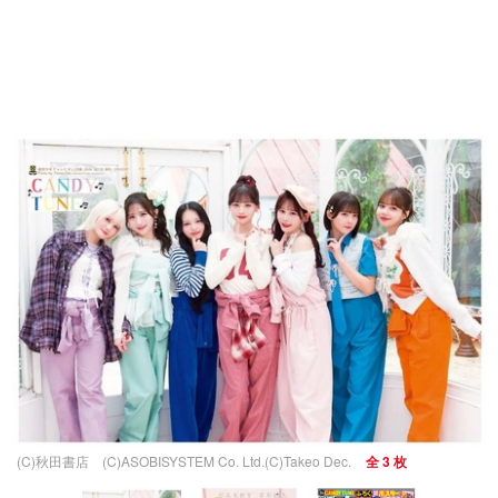
(C)秋田書店 (C)ASOBISYSTEM Co. Ltd.(C)Takeo Dec.
全 3 枚