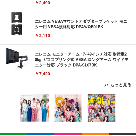
￥2,490
エレコム VESAマウントアダプターブラケット モニ
ター用 VESA規格対応 DPAＷQB01BK
￥2,110
エレコム モニターアーム 17~49インチ対応 耐荷重2
0kg ガススプリング式 VESA ロングアーム ワイドモ
ニター対応 ブラック DPA-SL07BK
￥7,420
>> もっと見る
USB から RJ45 延長ケーブルイーサネットエクステ
AOUTNアクションカメラ メガネカメラ 2 7K Wi Fi
【Amazon.co.jp限定】REGZA レグザ テレビ 32V3
ンダー USB 延長 50 メートル距離 RJ45 Cat5e / 6 ケ
対応 一人称視点撮影 ブラック 眼鏡装着型 液晶画面
5N(A) (32インチ / ハイビジョン/液晶/Airplay/ネット
ーブル LAN アダプタオーバーリピータイーサネット
付き サイクリング用 | 広角レンズ搭載 軽量設計 簡
動画対応)
単装着 長時間記録対応 液晶画面搭載 広角撮影対応
￥847
￥8,999
￥39,800
軽量ボディ設計 録音機能対応 着脱しやすい構造 旅
行記録にも使いやすい (S111 ブラック + イヤーフッ
ク)
RJ45 ケーブル コネクタ Cat6A Cat6 Cat5e RJ45 イ
REGZA レグザ テレビ 32V35S (32インチ / フルハイ
1080P ポータブルウェアラブルカメラ旅行用軽量ビ