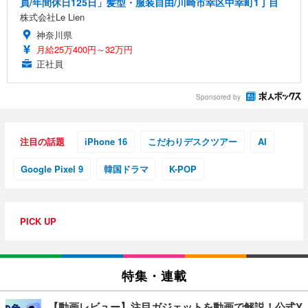
員/年間休日125日」髪型・服装自由/川崎市幸区中幸町1丁目
株式会社Le Lien
神奈川県
月給25万400円～32万円
正社員
Sponsored by
注目の話題
iPhone 16
こだわりデスクツアー
AI
Google Pixel 9
韓国ドラマ
K-POP
PICK UP
特集・連載
【動画レビュー】注目ガジェットを動画で解説！公式Y