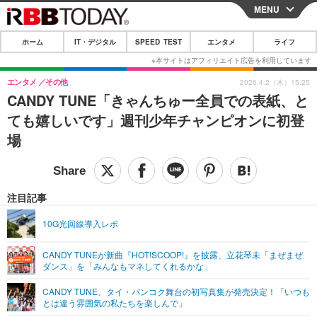
MENU
CLOSE
ホーム
IT・デジタル
SPEED TEST
エンタメ
ライフ
ホーム
IT・デジタル
エンタメ
その他
2026.4.2（木）15:25
CANDY TUNE「きゃんちゅー全員での表紙、と
IT・デジタルTOP
スマートフォン
SPEED TEST
ても嬉しいです」週刊少年チャンピオンに初登
ネタ
ガジェット・ツール
場
エンタメ
ショッピング
その他
エンタメTOP
映画・ドラマ
ライフ
韓流・K-POP
韓国・芸能
注目記事
ライフTOP
グルメ
リリース一覧
音楽
スポーツ
10G光回線導入レポ
ペット
ショッピング
プッシュ通知の停止方法
グラビア
ブログ
その他
CANDY TUNEが新曲『HOT!SCOOP!』を披露、立花琴未「まぜまぜ
ダンス」を「みんなもマネしてくれるかな」
ショッピング
その他
CANDY TUNE、タイ・バンコク舞台の初写真集が発売決定！「いつも
とは違う雰囲気の私たちを楽しんで」