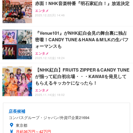
赤面！NHK音楽特番『明石家紅白！』放送決定
エンタメ
2025.12.22(月) 14:46
『Venue101』がNHK紅白会見の舞台裏に独占
密着！CANDY TUNE＆HANA＆M!LKの生パフ
ォーマンスも
エンタメ
2025.12.12(金) 18:24
【NHK紅白】FRUITS ZIPPER＆CANDY TUNE
が揃って紅白初出場・・・KAWAIIを発見して
もらえるキッカケになったら！
エンタメ
2025.11.14(金) 18:02
店長候補
コンパスグループ・ジャパン/外資IT企業21694
東京都
月給36万円～42万円