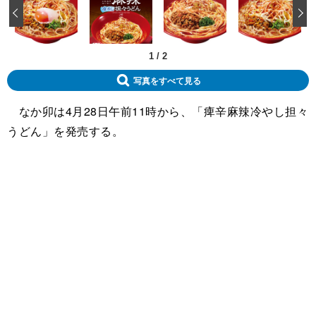
‹
1
/
2
写真をすべて見る
なか卯は4月28日午前11時から、「痺辛麻辣冷やし担々
うどん」を発売する。