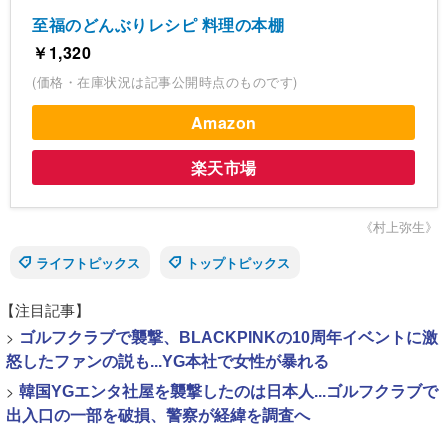
至福のどんぶりレシピ 料理の本棚
￥1,320
(価格・在庫状況は記事公開時点のものです)
Amazon
楽天市場
《村上弥生》
ライフトピックス
トップトピックス
【注目記事】
>
ゴルフクラブで襲撃、BLACKPINKの10周年イベントに激
怒したファンの説も...YG本社で女性が暴れる
>
韓国YGエンタ社屋を襲撃したのは日本人...ゴルフクラブで
出入口の一部を破損、警察が経緯を調査へ