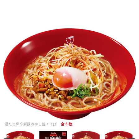
温たま痺辛麻辣冷やし担々そば
全 5 枚