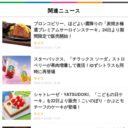
RJ45 ケーブル コネクタ Cat6A Cat6 Cat5e RJ45 イ
【Amazon.co.jp限定】コロナ・エキストラ Corona
松阪牛 グルメ ハンバーグ【オレンジ花束カード】
ーサネット カプラー メス - メス ケーブル エクステ
Extra 瓶 [ 330ml × 8本 ] [オリジナルバケツ付きセッ
松坂牛 花 カード 高級ハンバーグ 肉 ギフト 牛肉 食
関連ニュース
ンダー アダプター
ト] [ギフトBox入り]
べ物 冷凍 高級 プレゼント 内祝 お返し 人気 お取り
寄せ グルメ
￥487
￥2,249
￥4,000
ブロンコビリー、ほどよい霜降りの「炭焼き極
選プレミアムサーロインステーキ」24日より期
【Amazon.co.jp 限定】SoftBank 光 お申し込みエ
父の日ギフト 松阪牛 グルメ ハンバーグ【父の日短
間限定で販売開始！
霧島酒造 チューパック黒霧島 25度 [ 焼酎 宮崎県 18
ントリーパッケージ 使い放題 超高速インターネット
冊 ブルー花束カード】父の日 食べ物 肉 父 お父さん
00ml×2本 ]
ライフ
【フレッツ光・コラボ光なら工事不要】
お取り寄せグルメ おつまみ ハンバーグギフト 冷凍
2026.4.21(火) 17:34
松良 お取り寄せ 絶品
￥4,080
￥350
￥4,000
スターバックス、「チラックス ソーダ」ストロ
ベリーが果肉増量して復活！ゆずシトラスも同
エレコム WiFi ルーター 無線LAN Wi-Fi7 11BE 2882
お中元 ギフト 【TV紹介されました♪】 純系 名古屋
アサヒ スーパードライ [缶] 135ml x 24本 [ケース販
時に再登場
+688Mbps IPv6(IPoE)対応 エコパッケージ WRC-W
コーチン 燻製 4種 セット おつまみ お取り寄せグル
売] [アサヒ 国産 ビール 缶 ALC 5%] LT-1226
701-B
メ 100％国産 高級 地鶏 お肉 ハム ソーセージ 冷凍
ライフ
化粧箱入り 手提げ紙袋 熨斗対応可 南部食鶏 RK-29-
￥3,493
2026.4.20(月) 14:53
￥7,980
￥4,066
B-R
シャトレーゼ・YATSUDOKI、「こどもの日ケ
ーキ」を22日より販売！こいのぼり・かぶとモ
Butz Delicatessen おつまみアソートセット 【誕生
バッファロー Wi-Fi 6 ルーター 2401+573Mbps WS
天羽の梅 1800ml （ハイボールの元 焼酎用）[天羽飲
日用（バースデーカード付き）】 おつまみセット 6
チーフのケーキが登場！
R-3000AX4P/NBK (× 2)
料製造 東京都]
品 食べ比べ ご自宅用 お中元 合鴨 牛タン ロースト
ライフ
ビーフ 燻製 詰め合わせ ギフト プレゼント おしゃれ
￥23,960
￥1,750
2026.4.20(月) 11:57
￥2,952
お取り寄せ 肉 国産 ビール オードブル 3000円