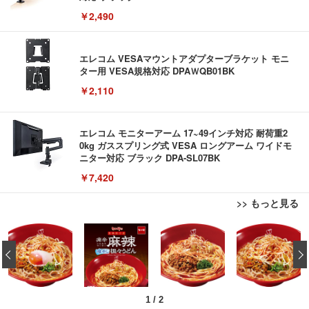
￥2,490
エレコム VESAマウントアダプターブラケット モニ
ター用 VESA規格対応 DPAＷQB01BK
￥2,110
エレコム モニターアーム 17~49インチ対応 耐荷重2
0kg ガススプリング式 VESA ロングアーム ワイドモ
ニター対応 ブラック DPA-SL07BK
￥7,420
>> もっと見る
USB から RJ45 延長ケーブルイーサネットエクステ
ブラックニッカ ニッカ Nikka ウィスキー4000ml ブ
松阪牛 グルメ ハンバーグ 【誕生日ギフトセット】
ンダー USB 延長 50 メートル距離 RJ45 Cat5e / 6 ケ
ラックニッカクリア ウヰスキー 【日本 アサヒ ウィ
誕生日プレゼント 高級 ハンバーグ 肉 ギフト 牛肉
‹
ーブル LAN アダプタオーバーリピータイーサネット
スキー】 大容量 お得 4リットル
食べ物 冷凍 高級 内祝 お返し 人気 お取り寄せ グル
メ 出産 男性 土産 女性 お父さん お母さん
￥847
￥3,940
￥4,000
1
/
2