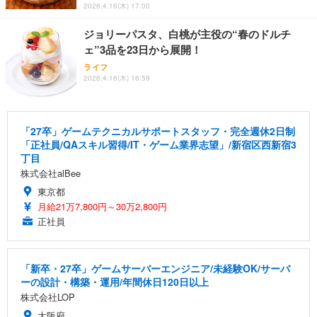
2026.4.16(木) 17:00
ジョリーパスタ、白桃が主役の“春のドルチ
ェ”3品を23日から展開！
ライフ
2026.4.16(木) 16:59
「27卒」ゲームテクニカルサポートスタッフ・完全週休2日制
「正社員/QAスキル習得/IT・ゲーム業界志望」/新宿区西新宿3
丁目
株式会社alBee
東京都
月給21万7,800円～30万2,800円
正社員
「新卒・27卒」ゲームサーバーエンジニア/未経験OK/サーバ
ーの設計・構築・運用/年間休日120日以上
株式会社LOP
大阪府