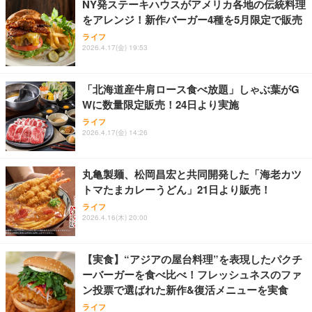
NY発ステーキハウスがアメリカ各地の伝統料理
をアレンジ！新作バーガー4種を5月限定で販売
ライフ
2026.4.17(金) 19:53
「北海道産牛肩ロース食べ放題」しゃぶ葉がG
Wに数量限定販売！24日より実施
ライフ
2026.4.17(金) 14:26
丸亀製麺、松岡昌宏と共同開発した「海老カツ
トマたまカレーうどん」21日より販売！
ライフ
2026.4.16(木) 20:00
【実食】“アジアの屋台料理”を表現したパクチ
ーバーガーを食べ比べ！フレッシュネスのファ
ン投票で選ばれた新作&復活メニューを実食
ライフ