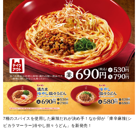
7種のスパイスを使用した麻辣だれが決め手！なか卯が「痺辛麻辣(シ
ビカラマーラー)冷やし担々うどん」を新発売！