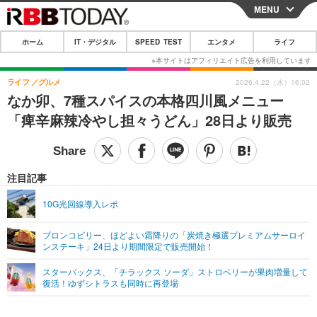
MENU
CLOSE
ホーム
IT・デジタル
SPEED TEST
エンタメ
ライフ
ホーム
IT・デジタル
ライフ
グルメ
2026.4.22（水）16:02
なか卯、7種スパイスの本格四川風メニュー
IT・デジタルTOP
スマートフォン
SPEED TEST
「痺辛麻辣冷やし担々うどん」28日より販売
ネタ
ガジェット・ツール
エンタメ
ショッピング
その他
エンタメTOP
映画・ドラマ
ライフ
注目記事
韓流・K-POP
韓国・芸能
ライフTOP
グルメ
リリース一覧
10G光回線導入レポ
音楽
スポーツ
ペット
ショッピング
プッシュ通知の停止方法
ブロンコビリー、ほどよい霜降りの「炭焼き極選プレミアムサーロイ
ンステーキ」24日より期間限定で販売開始！
グラビア
ブログ
その他
スターバックス、「チラックス ソーダ」ストロベリーが果肉増量して
ショッピング
その他
復活！ゆずシトラスも同時に再登場