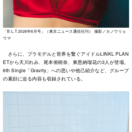
「B.L.T.2026年6月号」（東京ニュース通信社刊） 撮影／カノウリョ
ウマ
さらに、プラモデルと世界を繋ぐアイドルLINKL PLAN
ETから天川れみ、尾本侑樹奈、東恩納瑠花の3人が登場。
6th Single「Gravity」への思いや他己紹介など、グループ
の素顔に迫る内容も収録されている。