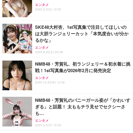
エレコム 充電器 40W 2ポート Type-C USB PD対応
【HIFI音質】iphone イヤホンジャック ライトニン
エレコム VESAマウントアダプターブラケット モニ
エンタメ
PPS対応 GaN II採用 折りたたみ式プラグ ホワイト
グ イヤホン 変換 MFI認証 4極 内蔵DAC 遅延なし 音
ター用 VESA規格対応 DPAＷQB01BK
2025.9.2(火) 12:02
EC-AC10640WH
量調節/音楽
￥2,110
￥1,790
￥999
SKE48大村杏、1st写真集で注目してほしいの
は大胆ランジェリーカット「本気度合いが分か
エレコム モニターアーム 17~49インチ対応 耐荷重2
エレコム 65W 充電器 Type-C コンセント 急速 PD対
寝ホン 睡眠用イヤホン 寝ながら 痛くない 超軽量2.8
るかな」
0kg ガススプリング式 VESA ロングアーム ワイドモ
応 スイング式プラグ採用 PSE技術基準適合 ブラッ
g ASMR推薦 ワイヤレス Bluetooth6.1 柔軟性高 安
ニター対応 ブラック DPA-SL07BK
ク EC-AC12465BK
眠 仕事 ブルー
エンタメ
2025.9.20(土) 20:08
￥7,420
￥2,190
￥2,682
NMB48・芳賀礼、初ランジェリー＆初水着に挑
戦！1st写真集が2026年2月に発売決定
エンタメ
2025.12.25(木) 12:36
NMB48・芳賀礼のバニーガール姿が「かわいす
ぎる」と話題！ 太ももチラ見せでセクシーさ
も…
エンタメ
2025.3.3(月) 15:26