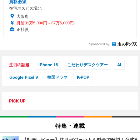
資格必須
在宅ホスピス堺北
大阪府
月給31万5,000円～37万5,000円
正社員
Sponsored by
注目の話題
iPhone 16
こだわりデスクツアー
AI
Google Pixel 9
韓国ドラマ
K-POP
PICK UP
特集・連載
【動画レビュー】注目ガジェットを動画で解説！公式Y