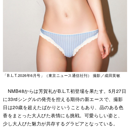
「B.L.T.2026年6月号」（東京ニュース通信社刊） 撮影／成田英敏
NMB48からは芳賀礼がB.L.T.初登場を果たす。5月27日
に33rdシングルの発売を控える期待の新エースで、撮影
日は20歳を超えたばかりということもあり、品のある色
香をまとった大人びた表情にも挑戦。可愛らしい姿と、
少し大人びた魅力が共存するグラビアとなっている。