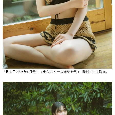
「B.L.T.2026年6月号」（東京ニュース通信社刊） 撮影／ImaTatsu