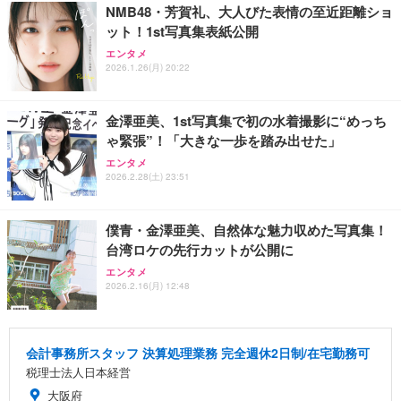
NMB48・芳賀礼、大人びた表情の至近距離ショ
ット！1st写真集表紙公開
エンタメ
2026.1.26(月) 20:22
金澤亜美、1st写真集で初の水着撮影に“めっち
ゃ緊張”！「大きな一歩を踏み出せた」
エンタメ
2026.2.28(土) 23:51
僕青・金澤亜美、自然体な魅力収めた写真集！
台湾ロケの先行カットが公開に
エンタメ
2026.2.16(月) 12:48
会計事務所スタッフ 決算処理業務 完全週休2日制/在宅勤務可
税理士法人日本経営
大阪府