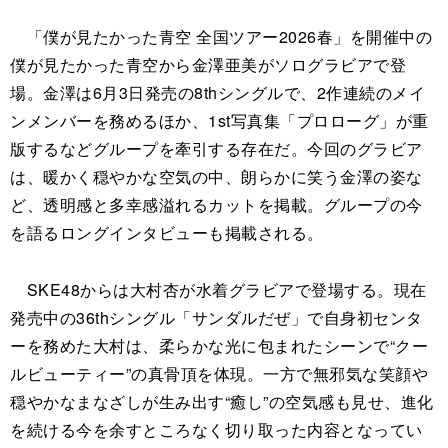
「僕が見たかった青空 全国ツアー2026春」を開催中の
僕が見たかった青空から金澤亜美がソログラビアで登
場。金澤は6月3日発売の8thシングルで、2作連続のメイ
ンメンバーを務めるほか、1st写真集「プロローグ」が重
版するなどグループを牽引する存在だ。今回のグラビア
は、暖かく穏やかな空気の中、朗らかに笑う金澤の姿な
ど、透明感と多幸感溢れるカットを掲載。グループの今
を語るロングインタビューも掲載される。
SKE48からは大村杏が水着グラビアで登場する。現在
発売中の36thシングル「サンダルだぜ」で自身初センタ
ーを務めた大村は、柔らかな光に包まれたシーンで“クー
ルビューティー”の真骨頂を体現。一方で無邪気な笑顔や
穏やかなまなざしが生み出す“癒し”の空気感も見せ、進化
を続ける今を余すところなく切り取った内容となってい