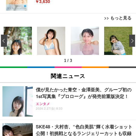
￥3,630
>> もっと見る
エレコム モニターアーム シングルアーム 17~32イン
エレコム 充電器 Type-C USB-C 20W USB PD対応
Bluetoothイヤホン ワイヤレスイヤホン IPX7防水
チ対応 耐荷重:9kg ガス式 VESA規格対応 ブラック
ケーブル一体型 1.5m PSE認証品 GaN採用 折りたた
最大60時間再生 2026年最新Bluetooth6.0ブルートゥ
‹
DPA-SS02BK
み式プラグ しろちゃん 【 iPhone16 15 等対応】 E
ースイヤホン 全音域HIFI音質低遅延接続瞬時 片耳/
C-AC6920WF
両耳 WEB会議/運動/ゲーム/通学通勤/スポーツ/音楽
￥3,770
￥1,090
￥999
用iPhone/Android対応 (002 black)
1
/
3
エレコム モニターアーム ワイドモニター対応 17~49
モバイルバッテリー 大容量 30000mAh 【22.5W/20
Grithope イヤホン タイプC【2026新モデル 耐久
インチ対応 耐荷重2kg～20kg ガス式 取り付けブラ
W急速充電 4本ケーブル内蔵】 209g超軽量 小型 バ
性】 有線イヤホン マイク付き HiFi音質 ノイズ低減
関連ニュース
ケット付属 関節5軸 DPA-SS11BK
ッテリー 5台同時充電 Type-C出力 スマホ 充電器 LC
重低音 遅延なし
D残量表示 LEDライト付き ストラップ付き 持ち運び
￥8,260
￥2,469
￥949
携帯充電器 停電対策 アウトドア/旅行/出張/防災/緊
僕が見たかった青空・金澤亜美、グループ初の
急用 iOS/Android各種他対応 機内持込可 (高級白い)
1st写真集『プロローグ』が発売前重版決定！
エレコム モニターアーム ディスプレイアーム シン
エレコム 充電器 Type-C USB-C 20W USB PD対応 1
Lightning to 3.5mm イヤホンジャック 変換 MFi認
エンタメ
グル ロング 17~32インチ対応 耐荷重9kg VESA規格
ポート PSE認証品 GaN採用 折りたたみ式プラグ ホ
証 【ハイレゾ音質】 内蔵DAC 遅延なし 48ビット/9
2026.2.27(金) 8:33
対応 ブラック DPAWSN01BK
ワイト 【 iPhone16 15 等対応】 EC-AC6820WH
6KHz 音量調節対応
￥2,490
￥790
￥999
SKE48・大村杏、“色白美肌”輝く水着ショット
公開！初挑戦となるランジェリーカットも収録