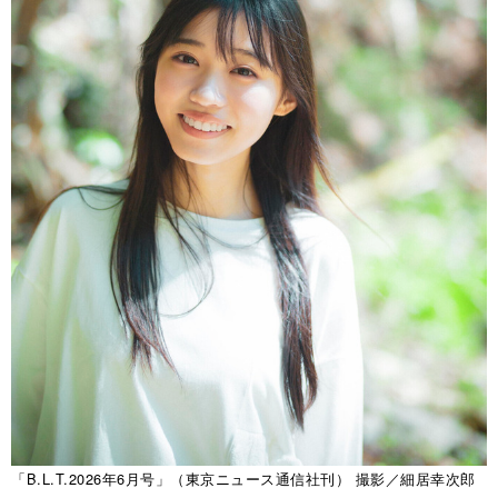
「B.L.T.2026年6月号」（東京ニュース通信社刊） 撮影／細居幸次郎