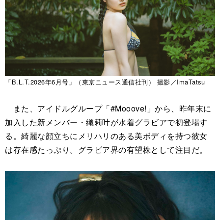
「B.L.T.2026年6月号」（東京ニュース通信社刊） 撮影／ImaTatsu
また、アイドルグループ「#Mooove!」から、昨年末に
加入した新メンバー・織莉叶が水着グラビアで初登場す
る。綺麗な顔立ちにメリハリのある美ボディを持つ彼女
は存在感たっぷり。グラビア界の有望株として注目だ。