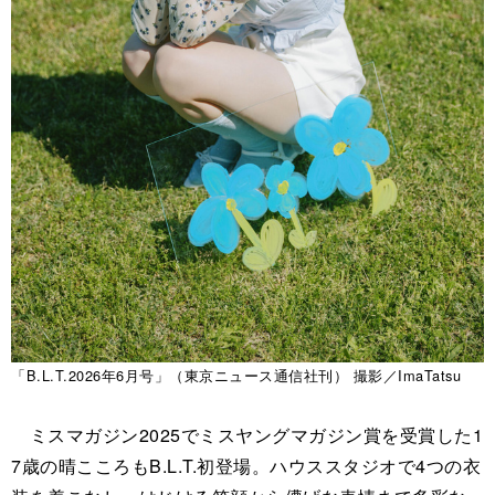
「B.L.T.2026年6月号」（東京ニュース通信社刊） 撮影／ImaTatsu
ミスマガジン2025でミスヤングマガジン賞を受賞した1
7歳の晴こころもB.L.T.初登場。ハウススタジオで4つの衣