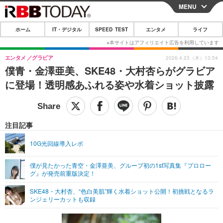
MENU
CLOSE
ホーム
IT・デジタル
SPEED TEST
エンタメ
ライフ
ホーム
IT・デジタル
エンタメ
グラビア
2026.4.23（木）13:54
僕青・金澤亜美、SKE48・大村杏らがグラビア
IT・デジタルTOP
スマートフォン
SPEED TEST
に登場！透明感あふれる姿や水着ショット披露
ネタ
ガジェット・ツール
エンタメ
ショッピング
その他
エンタメTOP
映画・ドラマ
ライフ
注目記事
韓流・K-POP
韓国・芸能
ライフTOP
グルメ
リリース一覧
10G光回線導入レポ
音楽
スポーツ
ペット
ショッピング
プッシュ通知の停止方法
僕が見たかった青空・金澤亜美、グループ初の1st写真集『プロロー
グ』が発売前重版決定！
グラビア
ブログ
その他
SKE48・大村杏、“色白美肌”輝く水着ショット公開！初挑戦となるラ
ショッピング
その他
ンジェリーカットも収録