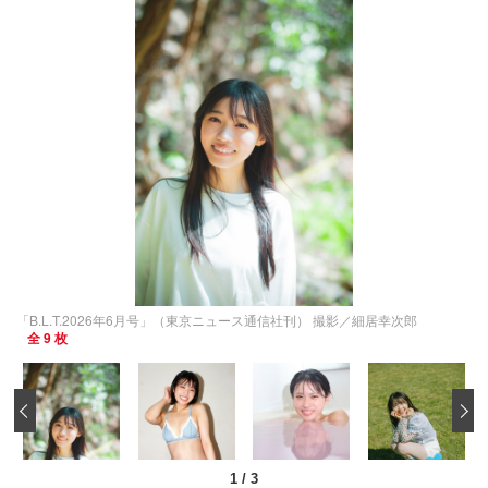
「B.L.T.2026年6月号」（東京ニュース通信社刊） 撮影／細居幸次郎
全 9 枚
‹
1
/
3