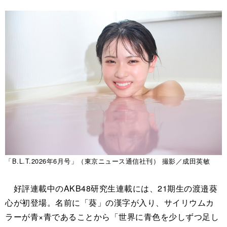
「B.L.T.2026年6月号」（東京ニュース通信社刊） 撮影／成田英敏
好評連載中のAKB48研究生連載には、21期生の渡邉葵
心が初登場。名前に「葵」の漢字が入り、サイリウムカ
ラーが青×青であることから「世界に青色を少しずつ足し