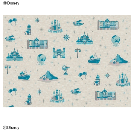
ⓒDisney
ⓒDisney