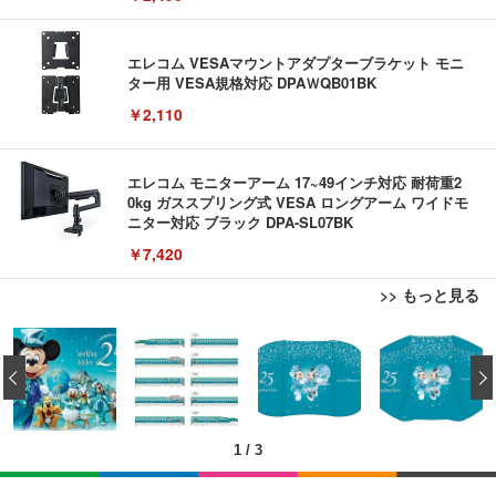
エレコム VESAマウントアダプターブラケット モニ
ター用 VESA規格対応 DPAＷQB01BK
￥2,110
エレコム モニターアーム 17~49インチ対応 耐荷重2
0kg ガススプリング式 VESA ロングアーム ワイドモ
ニター対応 ブラック DPA-SL07BK
￥7,420
>> もっと見る
【Amazon.co.jp限定】REGZA レグザ テレビ 32V3
エレコム 有線キーボード メンブレン ブラック TK-F
外付けHDD 3TB ポータブルハードディスク USB3.0/
5N(A) (32インチ / ハイビジョン/液晶/Airplay/ネット
‹
FCM01BK
2.0対応 超薄型
動画対応)
￥980
￥3,999
￥39,800
1
/
3
REGZA レグザ テレビ 32V35S (32インチ / フルハイ
エレコム ワイヤレスキーボード メンブレン 薄型 フ
外付けHDD 2TB ポータブルハードディスク USB3.0/
ビジョン/液晶/Airplay/ネット動画対応 / 2026年モデ