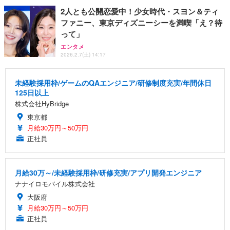
2人とも公開恋愛中！少女時代・スヨン＆ティ
ファニー、東京ディズニーシーを満喫「え？待
って」
エンタメ
2026.2.7(土) 14:17
未経験採用枠/ゲームのQAエンジニア/研修制度充実/年間休日
125日以上
株式会社HyBridge
東京都
月給30万円～50万円
正社員
月給30万～/未経験採用枠/研修充実/アプリ開発エンジニア
ナナイロモバイル株式会社
大阪府
月給30万円～50万円
正社員