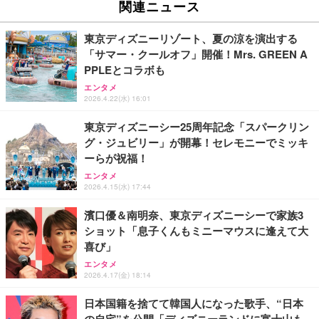
ルキーボード テンキー ブラック TK-FDM110TXBK
2.0対応 超薄型
関連ニュース
ル)
￥1,700
￥3,999
￥38,965
東京ディズニーリゾート、夏の涼を演出する
「サマー・クールオフ」開催！Mrs. GREEN A
【国内正規品】Keychron B1 Pro ウルトラスリム ワ
【Amazon.co.jp限定】REGZA レグザ テレビ 40V3
2TB/4TB 外付けハードディスク 外付け HDD テレビ
PPLEとコラボも
イヤレスキーボード、ZMKカスタマイズ、シザース
5N(A) (40インチ / フルハイビジョン/液晶/Airplay/ネ
録画対応 超高速データ転送 2.5 インチ USB3.0 対応
エンタメ
イッチ、2.4 GHz/Bluetooth 5.2/有線接続、ロングバ
ット動画対応)
Mac/PC/PS4/XBox 利用可能 スリム設計 携帯に便利
2026.4.22(水) 16:01
ッテリーライフ、Mac Windows Linux対応 (アイボ
￥5,544
￥56,000
￥5,999
リーホワイト（かな印字なし）, JISレイアウト)
東京ディズニーシー25周年記念「スパークリン
グ・ジュビリー」が開幕！セレモニーでミッキ
エレコム ワイヤレスキーボード マウスセット メン
【Amazon.co.jp限定】REGZA レグザ テレビ 24V3
【Amazon.co.jp限定】【2年保証】外付けHDD 3.5
ーらが祝福！
ブレン 薄型 フルキーボード ブラック TK-FDM110M
5N(A) (24インチ / ハイビジョン/液晶/Airplay/ネット
インチ 外付けハードディスク 静音 PC/Win/Mac/テ
BK
動画対応)
レビ録画/デスクトップ/ラップトップ適用 (1)容量:50
エンタメ
0GB)
2026.4.15(水) 17:44
￥2,240
￥34,000
￥5,999
濱口優＆南明奈、東京ディズニーシーで家族3
ショット「息子くんもミニーマウスに逢えて大
エレコム ワイヤレスキーボード 静音 テンキー付 薄
Philips(フィリップス) チューナーレステレビ 43イン
【Amazon.co.jp限定】【2年保証】外付けHDD 3.5
型コンパクトサイズ Windows ChromeOS macOS
チ 量子ドット FHD QLED スマートテレビ Google T
インチ 外付けハードディスク 静音 PC/Win/Mac/テ
喜び」
対応 ブラック TK-QT30DMBK
V内蔵 HDR10/Dolby Audio対応 ネット動画視聴可能
レビ録画/デスクトップ/ラップトップ適用 (3)容量:2T
エンタメ
地上波受信なし 音声検索可能 日本語対応
B)
2026.4.17(金) 18:14
￥2,420
￥36,800
￥12,999
日本国籍を捨てて韓国人になった歌手、“日本