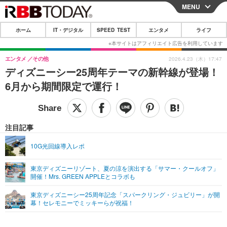
MENU
CLOSE
ホーム
IT・デジタル
SPEED TEST
エンタメ
ライフ
ホーム
IT・デジタル
エンタメ
その他
2026.4.23（木）17:47
ディズニーシー25周年テーマの新幹線が登場！
IT・デジタルTOP
スマートフォン
SPEED TEST
6月から期間限定で運行！
ネタ
ガジェット・ツール
エンタメ
ショッピング
その他
エンタメTOP
映画・ドラマ
ライフ
注目記事
韓流・K-POP
韓国・芸能
ライフTOP
グルメ
リリース一覧
10G光回線導入レポ
音楽
スポーツ
ペット
ショッピング
プッシュ通知の停止方法
東京ディズニーリゾート、夏の涼を演出する「サマー・クールオフ」
開催！Mrs. GREEN APPLEとコラボも
グラビア
ブログ
その他
東京ディズニーシー25周年記念「スパークリング・ジュビリー」が開
ショッピング
その他
幕！セレモニーでミッキーらが祝福！