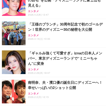
の自宅”を公開「ディズニーランドに富士山も
見える」
エンタメ
2026.4.2(木) 13:47
「王様のブランチ」30周年記念で初のゴールデ
ン！世界のディズニー30の秘密を大公開
エンタメ
2026.3.14(土) 10:30
「ギャルみ強くて可愛すぎ」iznaの日本人メン
バー、東京ディズニーランドで“ミニーちゃ
ん”に変身
エンタメ
2026.2.26(木) 18:47
南明奈、夫・濱口優の誕生日にディズニーへ！
幸せいっぱいの2ショット公開
エンタメ
2026.2.2(月) 12:15