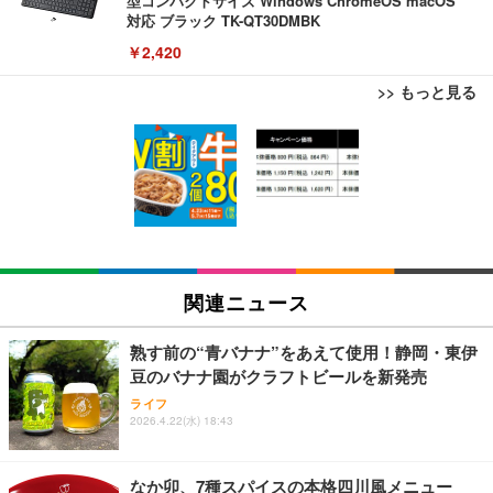
型コンパクトサイズ Windows ChromeOS macOS
対応 ブラック TK-QT30DMBK
￥2,420
>> もっと見る
EIZO ビジネス向けプレミアムモニター | FlexScan
ブラックニッカ ニッカ Nikka ウィスキー4000ml ブ
松阪牛 グルメ ハンバーグ 【誕生日ギフトセット】
EV3240X-WT | 31.5型4K UHD・USB Type-C・ホワ
ラックニッカクリア ウヰスキー 【日本 アサヒ ウィ
誕生日プレゼント 高級 ハンバーグ 肉 ギフト 牛肉
イト
スキー】 大容量 お得 4リットル
食べ物 冷凍 高級 内祝 お返し 人気 お取り寄せ グル
メ 出産 男性 土産 女性 お父さん お母さん
￥105,595
￥3,940
￥4,000
EIZO ビジネス向けプレミアムモニター | FlexScan
【Amazon.co.jp限定】コロナ・エキストラ Corona
松阪牛 グルメ ハンバーグ【オレンジ花束カード】
EV2740X-WT | 27.0型4K UHD・USB Type-C・ホワ
Extra 瓶 [ 330ml × 8本 ] [オリジナルバケツ付きセッ
松坂牛 花 カード 高級ハンバーグ 肉 ギフト 牛肉 食
関連ニュース
イト
ト] [ギフトBox入り]
べ物 冷凍 高級 プレゼント 内祝 お返し 人気 お取り
寄せ グルメ
￥109,572
￥2,249
￥4,000
熟す前の“青バナナ”をあえて使用！静岡・東伊
豆のバナナ園がクラフトビールを新発売
父の日ギフト 松阪牛 グルメ ハンバーグ【父の日短
【純正品】27"ゲーミングモニター DualSense 充電
霧島酒造 チューパック黒霧島 25度 [ 焼酎 宮崎県 18
ライフ
冊 ブルー花束カード】父の日 食べ物 肉 父 お父さん
2026.4.22(水) 18:43
フック付き（CFI-ZDM1J）
00ml×2本 ]
お取り寄せグルメ おつまみ ハンバーグギフト 冷凍
松良 お取り寄せ 絶品
￥49,979
￥4,080
￥4,000
なか卯、7種スパイスの本格四川風メニュー