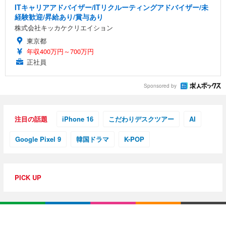
ITキャリアアドバイザー/ITリクルーティングアドバイザー/未
経験歓迎/昇給あり/賞与あり
株式会社キッカケクリエイション
東京都
年収400万円～700万円
正社員
Sponsored by
注目の話題
iPhone 16
こだわりデスクツアー
AI
Google Pixel 9
韓国ドラマ
K-POP
PICK UP
特集・連載