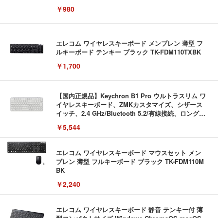
￥980
エレコム ワイヤレスキーボード メンブレン 薄型 フ
ルキーボード テンキー ブラック TK-FDM110TXBK
￥1,700
【国内正規品】Keychron B1 Pro ウルトラスリム ワ
イヤレスキーボード、ZMKカスタマイズ、シザース
イッチ、2.4 GHz/Bluetooth 5.2/有線接続、ロングバ
ッテリーライフ、Mac Windows Linux対応 (アイボ
￥5,544
リーホワイト（かな印字なし）, JISレイアウト)
エレコム ワイヤレスキーボード マウスセット メン
ブレン 薄型 フルキーボード ブラック TK-FDM110M
BK
￥2,240
エレコム ワイヤレスキーボード 静音 テンキー付 薄