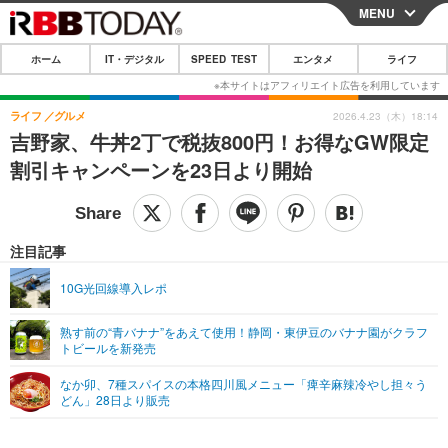
MENU
CLOSE
ホーム
IT・デジタル
SPEED TEST
エンタメ
ライフ
ホーム
IT・デジタル
ライフ
グルメ
2026.4.23（木）18:14
吉野家、牛丼2丁で税抜800円！お得なGW限定
IT・デジタルTOP
スマートフォン
SPEED TEST
割引キャンペーンを23日より開始
ネタ
ガジェット・ツール
エンタメ
ショッピング
その他
エンタメTOP
映画・ドラマ
ライフ
注目記事
韓流・K-POP
韓国・芸能
ライフTOP
グルメ
リリース一覧
10G光回線導入レポ
音楽
スポーツ
ペット
ショッピング
プッシュ通知の停止方法
熟す前の“青バナナ”をあえて使用！静岡・東伊豆のバナナ園がクラフ
トビールを新発売
グラビア
ブログ
その他
なか卯、7種スパイスの本格四川風メニュー「痺辛麻辣冷やし担々う
ショッピング
その他
どん」28日より販売