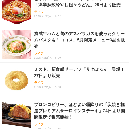
「痺辛麻辣冷やし担々うどん」28日より販売
【整備済み品】Dell E2724HS 27インチ 液晶モニタ
お中元 ギフト 【TV紹介されました♪】 純系 名古屋
アサヒ スーパードライ [缶] 135ml x 24本 [ケース販
ライフ
ー フルHD（1920×1080）VA 非光沢 HDMI/DisplayP
コーチン 燻製 4種 セット おつまみ お取り寄せグル
売] [アサヒ 国産 ビール 缶 ALC 5%] LT-1226
2026.4.22(水) 16:02
ort/VGA スピーカー内蔵 高さ調整 スイベル VESA対
メ 100％国産 高級 地鶏 お肉 ハム ソーセージ 冷凍
応 ComfortView ビジネス向け
化粧箱入り 手提げ紙袋 熨斗対応可 南部食鶏 RK-29-
￥3,493
￥15,800
￥4,066
B-R
熟成生ハムと旬のアスパラガスを使ったクリー
ムパスタも！ココス、5月限定メニュー3品を販
【MiniLED/24.5inch/280Hz/FHD】GRAPHT THE S
Butz Delicatessen おつまみアソートセット 【誕生
天羽の梅 1800ml （ハイボールの元 焼酎用）[天羽飲
売
HOOTER Gaming Monitor 24” Essential ゲーミン
日用（バースデーカード付き）】 おつまみセット 6
料製造 東京都]
グモニター QD 24.5インチ 1ms FHD 量子ドット 残
品 食べ比べ ご自宅用 お中元 合鴨 牛タン ロースト
ライフ
像低減 (3年保証 | 輝点保証 | 日本メーカー)
ビーフ 燻製 詰め合わせ ギフト プレゼント おしゃれ
￥1,750
2026.4.22(水) 15:09
￥34,980
￥2,952
お取り寄せ 肉 国産 ビール オードブル 3000円
ミスド、新食感ドーナツ「サクぽふん」登場！
27日より販売
ライフ
2026.4.22(水) 15:08
ブロンコビリー、ほどよい霜降りの「炭焼き極
選プレミアムサーロインステーキ」24日より期
間限定で販売開始！
ライフ
2026.4.21(火) 17:34