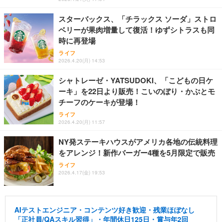
スターバックス、「チラックス ソーダ」ストロ
ベリーが果肉増量して復活！ゆずシトラスも同
時に再登場
ライフ
2026.4.20(月) 14:53
シャトレーゼ・YATSUDOKI、「こどもの日ケ
ーキ」を22日より販売！こいのぼり・かぶとモ
チーフのケーキが登場！
ライフ
2026.4.20(月) 11:57
NY発ステーキハウスがアメリカ各地の伝統料理
をアレンジ！新作バーガー4種を5月限定で販売
ライフ
2026.4.17(金) 19:53
AIテストエンジニア・コンテンツ好き歓迎・残業ほぼなし
「正社員/QAスキル習得」・年間休日125日・賞与年2回