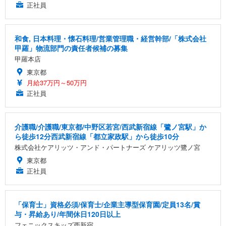
正社員
和食, 日本料理・懐石料理/営業管理職・経営幹部/「株式会社
甲羅」物流部門の責任者候補の募集
甲羅本店
東京都
月給37万円～50万円
正社員
介護職/介護職/東京都/中野区若宮/西武新宿線「鷺ノ宮駅」か
ら徒歩12分西武新宿線「都立家政駅」から徒歩10分
株式会社ケアリッツ・アンド・パートナーズ ケアリッツ鷺ノ宮
東京都
正社員
「保育士」資格必須/保育士/企業主導型保育園/定員13名/賞
与・昇給あり/年間休日120日以上
フェニックスキッズ西新宿