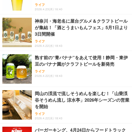
ニター対応 ブラック DPA-SL07BK
対応 ブラック TK-QT30DMBK
ライフ
￥7,480
2026.4.23(木) 16:40
￥7,420
￥2,420
神奈川・海老名に屋台グルメ＆クラフトビール
が集結！「酒とうまいもんフェス」5月1日より
3日間開催
ライフ
2026.4.22(水) 18:43
熟す前の“青バナナ”をあえて使用！静岡・東伊
豆のバナナ園がクラフトビールを新発売
ライフ
2026.4.22(水) 18:43
岡山の渓流で流しそうめんを楽しむ！「山乗渓
谷そうめん流し 涼水亭」2026年シーズンの営業
を開始
ライフ
2026.4.22(水) 18:43
バーガーキング、4月24日からフードトラック