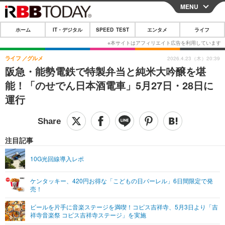
MENU
CLOSE
ホーム
IT・デジタル
SPEED TEST
エンタメ
ライフ
ホーム
IT・デジタル
ライフ
グルメ
2026.4.23（木）20:39
阪急・能勢電鉄で特製弁当と純米大吟醸を堪
IT・デジタルTOP
スマートフォン
SPEED TEST
能！「のせでん日本酒電車」5月27日・28日に
ネタ
ガジェット・ツール
運行
エンタメ
ショッピング
その他
エンタメTOP
映画・ドラマ
ライフ
韓流・K-POP
韓国・芸能
注目記事
ライフTOP
グルメ
リリース一覧
音楽
スポーツ
10G光回線導入レポ
ペット
ショッピング
プッシュ通知の停止方法
グラビア
ブログ
その他
ケンタッキー、420円お得な「こどもの日バーレル」6日間限定で発
売！
ショッピング
その他
ビールを片手に音楽ステージを満喫！コピス吉祥寺、5月3日より「吉
祥寺音楽祭 コピス吉祥寺ステージ」を実施