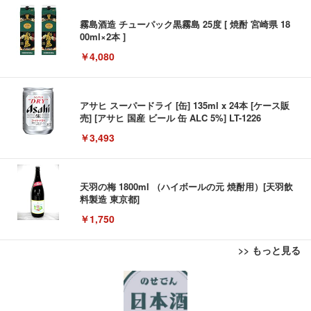
霧島酒造 チューパック黒霧島 25度 [ 焼酎 宮崎県 18
00ml×2本 ]
￥4,080
アサヒ スーパードライ [缶] 135ml x 24本 [ケース販
売] [アサヒ 国産 ビール 缶 ALC 5%] LT-1226
￥3,493
天羽の梅 1800ml （ハイボールの元 焼酎用）[天羽飲
料製造 東京都]
￥1,750
>> もっと見る
【New】Amazon Fire TV Stick HD | 手軽にストリ
エレコム モニターアーム シングルアーム 17~32イン
エレコム 有線キーボード メンブレン ブラック TK-F
ーミングをはじめよう | ストリーミングメディアプ
チ対応 耐荷重:9kg ガス式 VESA規格対応 ブラック
FCM01BK
レイヤー
DPA-SS02BK