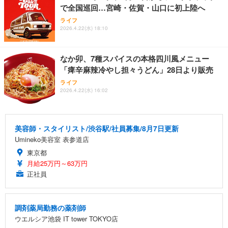
で全国巡回…宮崎・佐賀・山口に初上陸へ
ライフ
2026.4.22(水) 18:10
なか卯、7種スパイスの本格四川風メニュー
「痺辛麻辣冷やし担々うどん」28日より販売
ライフ
2026.4.22(水) 16:02
美容師・スタイリスト/渋谷駅/社員募集/8月7日更新
Umineko美容室 表参道店
東京都
月給25万円～63万円
正社員
調剤薬局勤務の薬剤師
ウエルシア池袋 IT tower TOKYO店