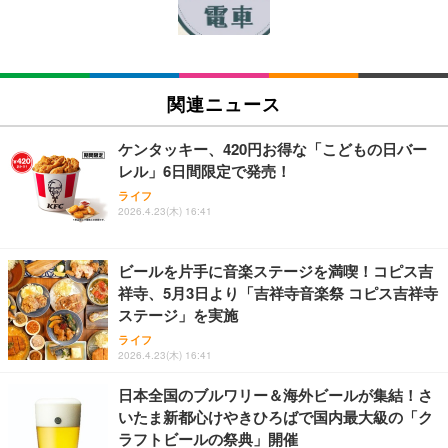
￥980
￥6,980
￥3,770
【New】Amazon Fire TV Stick HD | 手軽にストリ
エレコム モニターアーム ワイドモニター対応 17~49
エレコム ワイヤレスキーボード メンブレン 薄型 フ
ーミングをはじめよう | ストリーミングメディアプ
インチ対応 耐荷重2kg～20kg ガス式 取り付けブラ
ルキーボード テンキー ブラック TK-FDM110TXBK
関連ニュース
レイヤー
ケット付属 関節5軸 DPA-SS11BK
￥1,700
￥6,980
￥8,260
ケンタッキー、420円お得な「こどもの日バー
レル」6日間限定で発売！
エレコム モニターアーム ディスプレイアーム シン
【国内正規品】Keychron B1 Pro ウルトラスリム ワ
Amazon Fire TV Stick 4K Select | 4Kの高画質スト
ライフ
グル ロング 17~32インチ対応 耐荷重9kg VESA規格
イヤレスキーボード、ZMKカスタマイズ、シザース
2026.4.23(木) 16:41
リーミング | ストリーミングメディアプレイヤー
対応 ブラック DPAWSN01BK
イッチ、2.4 GHz/Bluetooth 5.2/有線接続、ロングバ
ッテリーライフ、Mac Windows Linux対応 (アイボ
￥7,980
￥2,490
￥5,544
リーホワイト（かな印字なし）, JISレイアウト)
ビールを片手に音楽ステージを満喫！コピス吉
祥寺、5月3日より「吉祥寺音楽祭 コピス吉祥寺
エレコム ワイヤレスキーボード マウスセット メン
Amazon Fire TV Stick 4K Plus | 映画館のような4K
エレコム VESAマウントアダプターブラケット モニ
ステージ」を実施
ブレン 薄型 フルキーボード ブラック TK-FDM110M
体験 | ストリーミングメディアプレイヤー
ター用 VESA規格対応 DPAＷQB01BK
BK
ライフ
2026.4.23(木) 16:41
￥9,980
￥2,110
￥2,240
日本全国のブルワリー＆海外ビールが集結！さ
いたま新都心けやきひろばで国内最大級の「ク
エレコム モニターアーム 17~49インチ対応 耐荷重2
エレコム ワイヤレスキーボード 静音 テンキー付 薄
Amazon Echo Dot (エコードット) 第5世代 - Alex
ラフトビールの祭典」開催
0kg ガススプリング式 VESA ロングアーム ワイドモ
型コンパクトサイズ Windows ChromeOS macOS
a、センサー搭載、鮮やかなサウンド｜チャコール