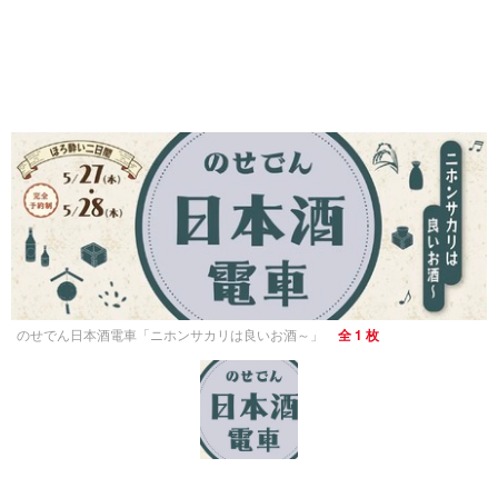
のせでん日本酒電車「ニホンサカリは良いお酒～」
全 1 枚