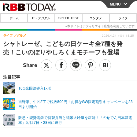
MENU
CLOSE
ホーム
IT・デジタル
SPEED TEST
エンタメ
ライフ
ホーム
IT・デジタル
ライフ
グルメ
2026.4.24（金）18:25
シャトレーゼ、こどもの日ケーキ全7種を発
IT・デジタルTOP
スマートフォン
SPEED TEST
売！こいのぼりやしろくまモチーフも登場
ネタ
ガジェット・ツール
エンタメ
ショッピング
その他
エンタメTOP
映画・ドラマ
ライフ
注目記事
韓流・K-POP
韓国・芸能
ライフTOP
グルメ
リリース一覧
10G光回線導入レポ
音楽
スポーツ
ペット
ショッピング
プッシュ通知の停止方法
吉野家、牛丼2丁で税抜800円！お得なGW限定割引キャンペーンを23
日より開始
グラビア
ブログ
その他
阪急・能勢電鉄で特製弁当と純米大吟醸を堪能！「のせでん日本酒電
ショッピング
その他
車」5月27日・28日に運行