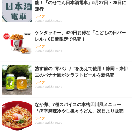
能！「のせでん日本酒電車」5月27日・28日に
【整備済み品】 ゲーミングPC デスクトップ タワー
お中元 ギフト 【TV紹介されました♪】 純系 名古屋
アサヒ スーパードライ [缶] 135ml x 24本 [ケース販
運行
型 UNITCOM biz-h 10世代 Core i7-10700 - RTX 406
コーチン 燻製 4種 セット おつまみ お取り寄せグル
売] [アサヒ 国産 ビール 缶 ALC 5%] LT-1226
0 8G - 32GBメモリ - 大容量 SSD1.0TB - Windows
メ 100％国産 高級 地鶏 お肉 ハム ソーセージ 冷凍
ライフ
2026.4.23(木) 20:39
11 - ゲームPC - プロ仕様 マウスコンピュータ
化粧箱入り 手提げ紙袋 熨斗対応可 南部食鶏 RK-29-
￥3,493
￥169,800
￥4,066
B-R
ケンタッキー、420円お得な「こどもの日バー
レル」6日間限定で発売！
【整備済み品】Dell OptiPlex SFF Plus 7010 デスク
Butz Delicatessen おつまみアソートセット 【誕生
天羽の梅 1800ml （ハイボールの元 焼酎用）[天羽飲
トップPC Core i5-13500 DDR4 メモリ32GB SSD51
日用（バースデーカード付き）】 おつまみセット 6
ライフ
料製造 東京都]
2GB+HDD1TB MS Office 2021 DisplayPort/HDMI U
品 食べ比べ ご自宅用 お中元 合鴨 牛タン ロースト
2026.4.23(木) 16:41
SB3.2 有線LAN 省スペース ビジネスPC/Wi-Fi USB
ビーフ 燻製 詰め合わせ ギフト プレゼント おしゃれ
￥1,750
￥114,800
￥2,952
アダプター付
お取り寄せ 肉 国産 ビール オードブル 3000円
熟す前の“青バナナ”をあえて使用！静岡・東伊
豆のバナナ園がクラフトビールを新発売
ライフ
2026.4.22(水) 18:43
なか卯、7種スパイスの本格四川風メニュー
「痺辛麻辣冷やし担々うどん」28日より販売
ライフ
2026.4.22(水) 16:02