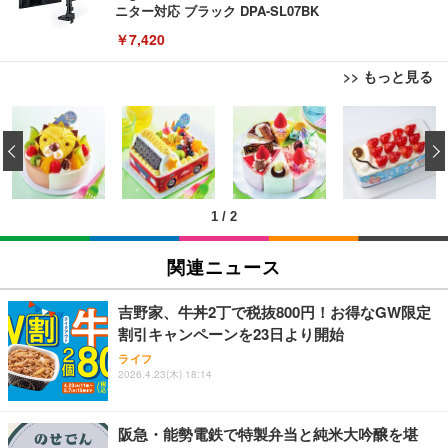
ニター対応 ブラック DPA-SL07BK
￥7,420
>> もっと見る
TITAN GAMING 【メーカー保証1年】【850W GOL
ブラックニッカ ニッカ Nikka ウィスキー4000ml ブ
松阪牛 グルメ ハンバーグ 【誕生日ギフトセット】
D電源搭載】 ゲーミングPC デスクトップパソコン
ラックニッカクリア ウヰスキー 【日本 アサヒ ウィ
誕生日プレゼント 高級 ハンバーグ 肉 ギフト 牛肉
‹
GeForce RTX 5060 Ryzen 7 5700X メモリ32GB NV
スキー】 大容量 お得 4リットル
食べ物 冷凍 高級 内祝 お返し 人気 お取り寄せ グル
Me SSD 2TB Windows 11 Home CX200M ブラック
メ 出産 男性 土産 女性 お父さん お母さん
￥222,000
￥3,940
￥4,000
1
/
2
TITAN GAMING 【メーカー保証1年】【850W GOL
【Amazon.co.jp限定】コロナ・エキストラ Corona
松阪牛 グルメ ハンバーグ【オレンジ花束カード】
D電源搭載】 ゲーミングPC デスクトップパソコン
Extra 瓶 [ 330ml × 8本 ] [オリジナルバケツ付きセッ
松坂牛 花 カード 高級ハンバーグ 肉 ギフト 牛肉 食
関連ニュース
GeForce RTX 5060 Ryzen 7 5700X メモリ32GB NV
ト] [ギフトBox入り]
べ物 冷凍 高級 プレゼント 内祝 お返し 人気 お取り
Me SSD 2TB Windows 11 Home CX200M ホワイト
寄せ グルメ
￥222,000
￥2,249
￥4,000
吉野家、牛丼2丁で税抜800円！お得なGW限定
割引キャンペーンを23日より開始
【整備済み品】Lenovo ThinkCentre M75s Gen2 Ry
父の日ギフト 松阪牛 グルメ ハンバーグ【父の日短
霧島酒造 チューパック黒霧島 25度 [ 焼酎 宮崎県 18
ライフ
zen 5 PRO 3400G メモリ16GB SSD256GB Window
冊 ブルー花束カード】父の日 食べ物 肉 父 お父さん
2026.4.23(木) 18:14
00ml×2本 ]
s11 Pro MS Office 2021 Type-C Wi-Fi Bluetooth D
お取り寄せグルメ おつまみ ハンバーグギフト 冷凍
VD搭載 デスクトップPC
松良 お取り寄せ 絶品
￥4,080
￥37,760
￥4,000
阪急・能勢電鉄で特製弁当と純米大吟醸を堪