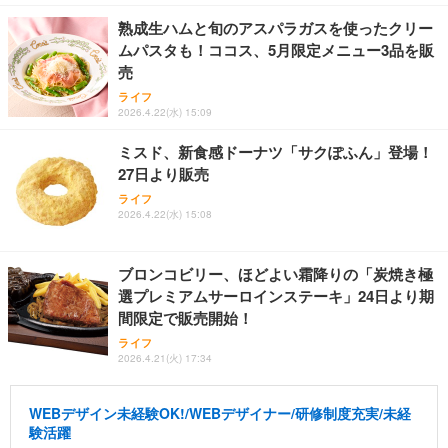
熟成生ハムと旬のアスパラガスを使ったクリー
ムパスタも！ココス、5月限定メニュー3品を販
売
ライフ
2026.4.22(水) 15:09
ミスド、新食感ドーナツ「サクぽふん」登場！
27日より販売
ライフ
2026.4.22(水) 15:08
ブロンコビリー、ほどよい霜降りの「炭焼き極
選プレミアムサーロインステーキ」24日より期
間限定で販売開始！
ライフ
2026.4.21(火) 17:34
WEBデザイン未経験OK!/WEBデザイナー/研修制度充実/未経
験活躍