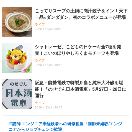
こってりスープの土鍋に肉汁餃子をイン！天下
一品×ダンダダン、初のコラボメニューが登場
ライフ
2026.4.24(金) 18:25
シャトレーゼ、こどもの日ケーキ全7種を発
売！こいのぼりやしろくまモチーフも登場
ライフ
2026.4.24(金) 18:25
阪急・能勢電鉄で特製弁当と純米大吟醸を堪
能！「のせでん日本酒電車」5月27日・28日に
運行
ライフ
2026.4.23(木) 20:39
IT講師 エンジニア未経験者への研修担当「講師未経験/エンジ
ニアからジョブチェンジ歓迎」