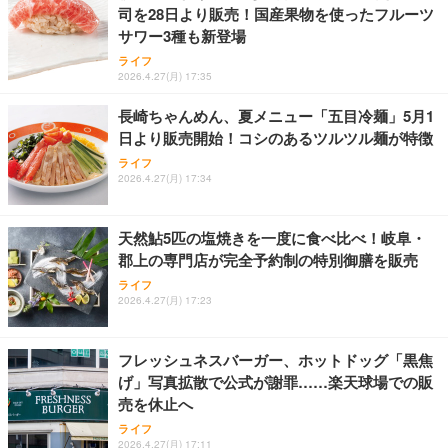
司を28日より販売！国産果物を使ったフルーツ
GMKtec ミニPC G11初登場 AMD Ryzen Embedde
お中元 ギフト 【TV紹介されました♪】 純系 名古屋
アサヒ スーパードライ [缶] 135ml x 24本 [ケース販
サワー3種も新登場
d R2514搭載 16GB DDR4＋256GB SSD動作より安
コーチン 燻製 4種 セット おつまみ お取り寄せグル
売] [アサヒ 国産 ビール 缶 ALC 5%] LT-1226
定 最大3.7GHz｜4K×3画面出力・2.5GLAN HDMI 2.
メ 100％国産 高級 地鶏 お肉 ハム ソーセージ 冷凍
ライフ
1/Type-C・Win11 Pro Mini PC USB3.2×4 企業・学
化粧箱入り 手提げ紙袋 熨斗対応可 南部食鶏 RK-29-
￥3,493
2026.4.27(月) 17:35
￥61,248
￥4,066
習向け 超小型 高性能 (16GB+256GB)
B-R
長崎ちゃんめん、夏メニュー「五目冷麺」5月1
日より販売開始！コシのあるツルツル麺が特徴
Butz Delicatessen おつまみアソートセット 【誕生
【整備済み品】富士通 ESPRIMO Q558 ミニPC i5第
天羽の梅 1800ml （ハイボールの元 焼酎用）[天羽飲
日用（バースデーカード付き）】 おつまみセット 6
ライフ
9世代 16GB SSD256GB Win11 Office2021 WiFi
料製造 東京都]
品 食べ比べ ご自宅用 お中元 合鴨 牛タン ロースト
2026.4.27(月) 17:34
ビーフ 燻製 詰め合わせ ギフト プレゼント おしゃれ
￥33,980
￥1,750
￥2,952
お取り寄せ 肉 国産 ビール オードブル 3000円
天然鮎5匹の塩焼きを一度に食べ比べ！岐阜・
郡上の専門店が完全予約制の特別御膳を販売
ライフ
2026.4.27(月) 17:23
フレッシュネスバーガー、ホットドッグ「黒焦
げ」写真拡散で公式が謝罪……楽天球場での販
売を休止へ
ライフ
2026.4.27(月) 17:11