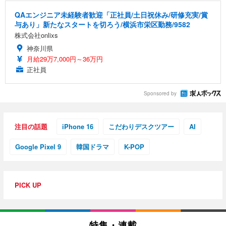
QAエンジニア未経験者歓迎「正社員/土日祝休み/研修充実/賞
与あり」新たなスタートを切ろう/横浜市栄区勤務/9582
株式会社onlixs
神奈川県
月給29万7,000円～36万円
正社員
Sponsored by
注目の話題
iPhone 16
こだわりデスクツアー
AI
Google Pixel 9
韓国ドラマ
K-POP
PICK UP
特集・連載