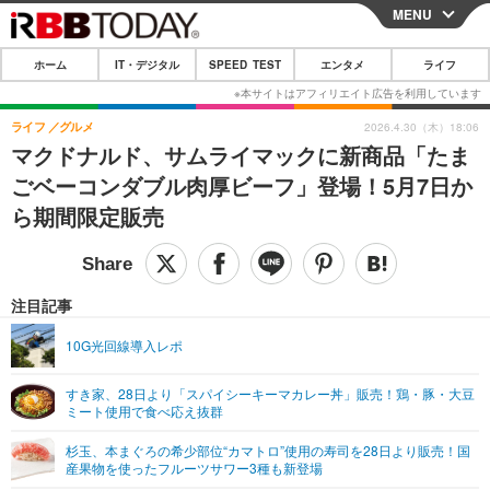
MENU
CLOSE
ホーム
IT・デジタル
SPEED TEST
エンタメ
ライフ
ホーム
IT・デジタル
ライフ
グルメ
2026.4.30（木）18:06
マクドナルド、サムライマックに新商品「たま
IT・デジタルTOP
スマートフォン
SPEED TEST
ごベーコンダブル肉厚ビーフ」登場！5月7日か
ネタ
ガジェット・ツール
ら期間限定販売
エンタメ
ショッピング
その他
エンタメTOP
映画・ドラマ
ライフ
韓流・K-POP
韓国・芸能
注目記事
ライフTOP
グルメ
リリース一覧
音楽
スポーツ
10G光回線導入レポ
ペット
ショッピング
プッシュ通知の停止方法
グラビア
ブログ
その他
すき家、28日より「スパイシーキーマカレー丼」販売！鶏・豚・大豆
ミート使用で食べ応え抜群
ショッピング
その他
杉玉、本まぐろの希少部位“カマトロ”使用の寿司を28日より販売！国
産果物を使ったフルーツサワー3種も新登場