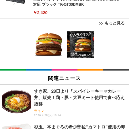
対応 ブラック TK-QT30DMBK
￥2,420
>> もっと見る
【ミニPC 最強 ゲーミング PC】GMKtec NucBox K
ブラックニッカ ニッカ Nikka ウィスキー4000ml ブ
松阪牛 グルメ ハンバーグ 【誕生日ギフトセット】
8 PlusミニPCゲーミング AMD R7 8845HS搭載 【R
ラックニッカクリア ウヰスキー 【日本 アサヒ ウィ
誕生日プレゼント 高級 ハンバーグ 肉 ギフト 牛肉
9 7940HS/8745HS/H255より上位】Radeon 780M | 1
スキー】 大容量 お得 4リットル
食べ物 冷凍 高級 内祝 お返し 人気 お取り寄せ グル
28GB DDR5拡張可能 32GB DDR5+1TB SSD |Oculi
メ 出産 男性 土産 女性 お父さん お母さん
￥122,848
￥3,940
￥4,000
nk・USB4.0×2 | Win11 Pro 5.1GHz | Win11 Pro | 8
K 4画面対応
【法人向け・5年安定ビジネスに最適】GMKtec ミニ
【Amazon.co.jp限定】コロナ・エキストラ Corona
松阪牛 グルメ ハンバーグ【オレンジ花束カード】
PC Ryzen 7 7730U搭載 M5 Ultra【32GB DDR4 1TB
Extra 瓶 [ 330ml × 8本 ] [オリジナルバケツ付きセッ
松坂牛 花 カード 高級ハンバーグ 肉 ギフト 牛肉 食
関連ニュース
SSD】8コア16スレッド 最大4.5GHz Win11 Pro 小
ト] [ギフトBox入り]
べ物 冷凍 高級 プレゼント 内祝 お返し 人気 お取り
型PC 2.5G有線LAN Wi-Fi 6E BT5.2 8K3画面同時出
寄せ グルメ
￥86,999
￥2,249
￥4,000
力 HDMI2.0/DP1.4/USB-C M.2 SSD 16TB拡張対応
すき家、28日より「スパイシーキーマカレー
コンパクト 静音ミニPC ゲーミングPC
丼」販売！鶏・豚・大豆ミート使用で食べ応え
【ミニpc 最新第12世代 N95 省電力 N97より高速】B
父の日ギフト 松阪牛 グルメ ハンバーグ【父の日短
抜群
霧島酒造 チューパック黒霧島 25度 [ 焼酎 宮崎県 18
MAX ミニpc mini pc N95 4C/4T 15W 最大3.4GHz 1
冊 ブルー花束カード】父の日 食べ物 肉 父 お父さん
00ml×2本 ]
ライフ
2GB LPDDR5+512GB SSD 小型PC 8TB拡張M.2_N
お取り寄せグルメ おつまみ ハンバーグギフト 冷凍
2026.4.28(火) 10:14
VMe/SATA HDMI2.1/2画面出力 4K@60Hz 小型パソ
松良 お取り寄せ 絶品
￥4,080
￥39,999
￥4,000
コン 高速2.4G/5GWi-Fi BT5.0 ギガビットLAN 静音
杉玉、本まぐろの希少部位“カマトロ”使用の寿
ミニパソコン B4Plus