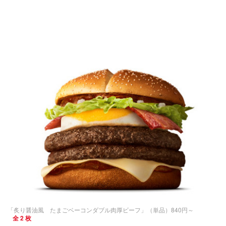
「炙り醤油風 たまごベーコンダブル肉厚ビーフ」（単品）840円～
全 2 枚