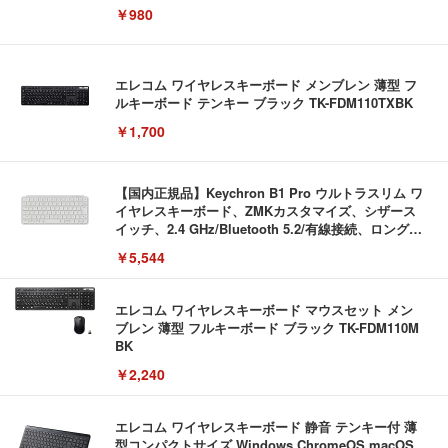
￥980
エレコム ワイヤレスキーボード メンブレン 薄型 フ
ルキーボード テンキー ブラック TK-FDM110TXBK
￥1,700
【国内正規品】Keychron B1 Pro ウルトラスリム ワ
イヤレスキーボード、ZMKカスタマイズ、シザース
イッチ、2.4 GHz/Bluetooth 5.2/有線接続、ロングバ
ッテリーライフ、Mac Windows Linux対応 (アイボ
￥5,544
リーホワイト（かな印字なし）, JISレイアウト)
エレコム ワイヤレスキーボード マウスセット メン
ブレン 薄型 フルキーボード ブラック TK-FDM110M
BK
￥2,240
エレコム ワイヤレスキーボード 静音 テンキー付 薄
型コンパクトサイズ Windows ChromeOS macOS