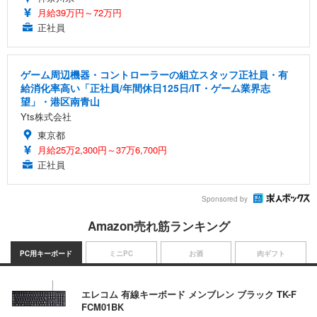
月給39万円～72万円
正社員
ゲーム周辺機器・コントローラーの組立スタッフ正社員・有
給消化率高い「正社員/年間休日125日/IT・ゲーム業界志
望」・港区南青山
Yts株式会社
東京都
月給25万2,300円～37万6,700円
正社員
Sponsored by
Amazon売れ筋ランキング
PC用キーボード
ミニPC
お酒
肉ギフト
エレコム 有線キーボード メンブレン ブラック TK-F
FCM01BK