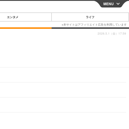
MENU
CLOSE
エンタメ
ライフ
2026.5.1（金）17:59
スマートフォン
ガジェット・ツール
その他
映画・ドラマ
韓国・芸能
グルメ
スポーツ
ショッピング
ブログ
その他