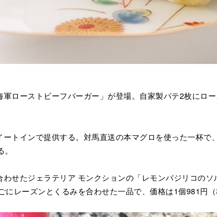
ローストビーフバーガー」が登場。自家製パテ2枚にロースト
トインで提供する。対馬直送の本マグロを使った一杯で、価
る。
せたジェラテリア モンクションの「レモンバジリコのソルベ
んごにレーズンとくるみを合わせた一品で、価格は1個981円