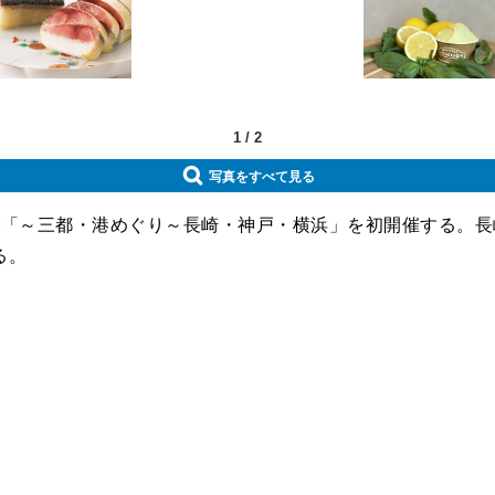
1
/
2
写真をすべて見る
で「～三都・港めぐり～長崎・神戸・横浜」を初開催する。長
る。