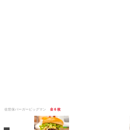
佐世保バーガービッグマン
全 6 枚