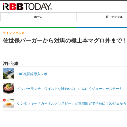
ホーム
IT・デジタル
ホーム
IT・デジタル
ライフ
グルメ
佐世保バーガーから対馬の極上本マグロ丼まで
IT・デジタルTOP
SPEED TEST
ネタ
エンタメ
注目記事
ショッピング
エンタメTOP
ライフ
10G光回線導入レポ
韓流・K-POP
ライフTOP
リリース一覧
ペッパーランチ、ワイルドな味わいの「にんにくジューシーステーキ」
音楽
ペット
プッシュ通知の停止方法
グラビア
その他
ケンタッキー「カーネルクリスピー」が期間限定で半額に！5月7日から1
ショッピング