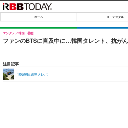
ホーム
IT・デジタル
ホーム
IT・デジタル
エンタメ
韓国・芸能
ファンのBTSに言及中に…韓国タレント、抗が
IT・デジタルTOP
SPEED TEST
ネタ
エンタメ
注目記事
ショッピング
エンタメTOP
ライフ
10G光回線導入レポ
韓流・K-POP
ライフTOP
リリース一覧
音楽
ペット
プッシュ通知の停止方法
グラビア
その他
ショッピング