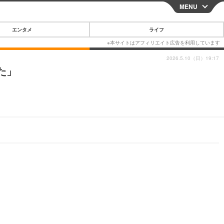
MENU
CLOSE
エンタメ
ライフ
2026.5.10（日）19:17
た」
スマートフォン
ガジェット・ツール
その他
映画・ドラマ
韓国・芸能
グルメ
スポーツ
ショッピング
ブログ
その他