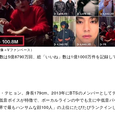
画像＝Vファンベース）
生回数は5億8790万回、総「いいね」数は1億1000万件を記
ム・テヒョン。身長179cm。2013年にBTSのメンバーと
る低音ボイスが特徴で、ボーカルラインの中でも主に中低音パ
世界で最もハンサムな顔100人」の上位にたびたびランクインして