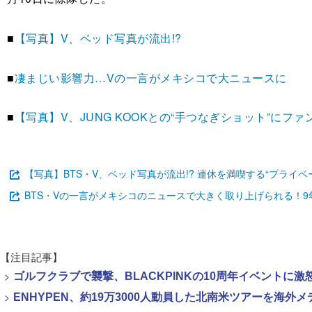
■
【写真】V、ベッド写真が流出!?
■
凄まじい影響力…Vの一言がメキシコで大ニュースに
■
【写真】V、JUNG KOOKとの“手つなぎショット”にファ
【写真】BTS・V、ベッド写真が流出!? 連休を満喫する“プライ
BTS・Vの一言がメキシコのニュースで大きく取り上げられる！
【注目記事】
>
ゴルフクラブで襲撃、BLACKPINKの10周年イベントに激
>
ENHYPEN、約19万3000人動員した北南米ツアーを海