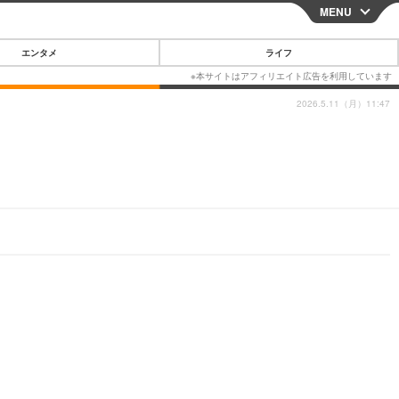
MENU
CLOSE
エンタメ
ライフ
2026.5.11（月）11:47
スマートフォン
ガジェット・ツール
その他
映画・ドラマ
韓国・芸能
グルメ
スポーツ
ショッピング
ブログ
その他