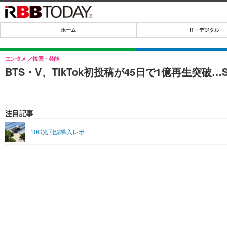
ホーム
IT・デジタル
ホーム
IT・デジタル
エンタメ
韓国・芸能
BTS・V、TikTok初投稿が45日で1億再生突破
IT・デジタルTOP
SPEED TEST
ネタ
エンタメ
注目記事
ショッピング
エンタメTOP
ライフ
10G光回線導入レポ
韓流・K-POP
ライフTOP
リリース一覧
音楽
ペット
プッシュ通知の停止方法
グラビア
その他
ショッピング