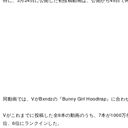
特に、3月24日に公開した初投稿動画は、公開から45日で
同動画では、VがBxndzの『Bunny Girl Hoodtra
Vがこれまでに投稿した全9本の動画のうち、7本が1000万
位、6位にランクインした。