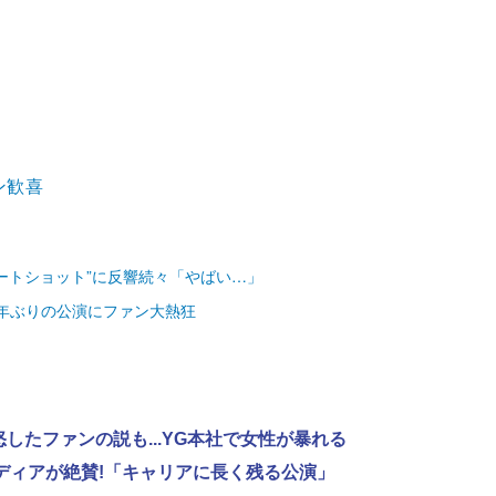
ン歓喜
ベートショット”に反響続々「やばい…」
9年ぶりの公演にファン大熱狂
怒したファンの説も...YG本社で女性が暴れる
外メディアが絶賛!「キャリアに長く残る公演」