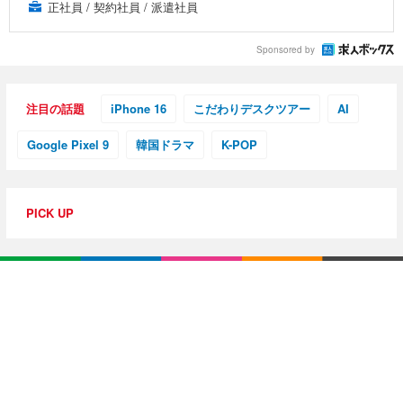
正社員 / 契約社員 / 派遣社員
Sponsored by
注目の話題
iPhone 16
こだわりデスクツアー
AI
Google Pixel 9
韓国ドラマ
K-POP
PICK UP
特集・連載
【動画レビュー】注目ガジェットを動画で解説！公式Y
ouTubeチャンネル
10G光回線導入レポ