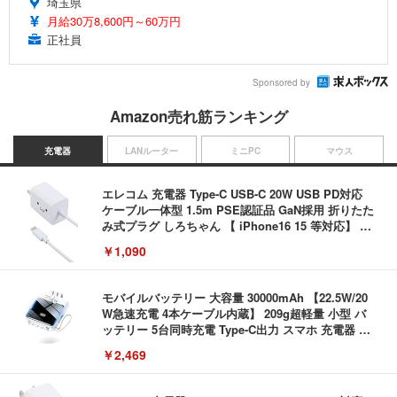
埼玉県
月給30万8,600円～60万円
正社員
Sponsored by
Amazon売れ筋ランキング
充電器
LANルーター
ミニPC
マウス
エレコム 充電器 Type-C USB-C 20W USB PD対応
ケーブル一体型 1.5m PSE認証品 GaN採用 折りたた
み式プラグ しろちゃん 【 iPhone16 15 等対応】 E
C-AC6920WF
￥1,090
モバイルバッテリー 大容量 30000mAh 【22.5W/20
W急速充電 4本ケーブル内蔵】 209g超軽量 小型 バ
ッテリー 5台同時充電 Type-C出力 スマホ 充電器 LC
D残量表示 LEDライト付き ストラップ付き 持ち運び
￥2,469
携帯充電器 停電対策 アウトドア/旅行/出張/防災/緊
急用 iOS/Android各種他対応 機内持込可 (高級白い)