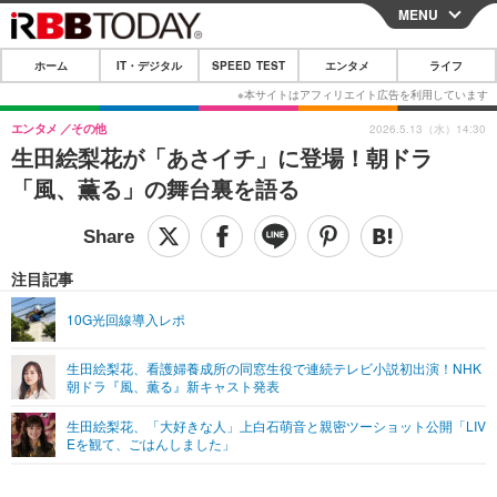
MENU
CLOSE
ホーム
IT・デジタル
SPEED TEST
エンタメ
ライフ
ホーム
IT・デジタル
エンタメ
その他
2026.5.13（水）14:30
生田絵梨花が「あさイチ」に登場！朝ドラ
IT・デジタルTOP
スマートフォン
SPEED TEST
「風、薫る」の舞台裏を語る
ネタ
ガジェット・ツール
エンタメ
ショッピング
その他
エンタメTOP
映画・ドラマ
ライフ
注目記事
韓流・K-POP
韓国・芸能
ライフTOP
グルメ
リリース一覧
10G光回線導入レポ
音楽
スポーツ
ペット
ショッピング
プッシュ通知の停止方法
生田絵梨花、看護婦養成所の同窓生役で連続テレビ小説初出演！NHK
朝ドラ『風、薫る』新キャスト発表
グラビア
ブログ
その他
生田絵梨花、「大好きな人」上白石萌音と親密ツーショット公開「LIV
ショッピング
その他
Eを観て、ごはんしました」