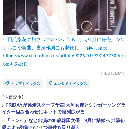
生田絵梨花の初フルアルバム『I.K.T』が4月に発売。シン
グル曲や新曲、自身作詞曲も収録し、特典も充実。
https://www.rbbtoday.com/article/2026/01/23/242770.htm
l
続きを読む »
《RBBTODAY》
トップトピックス
エンタメトピックス
【注目記事】
>
FRIDAYが熱愛スクープ予告!大河女優とシンガーソングラ
イター組み合わせにネットで憶測広がる
>
『トンイ』など出演の46歳韓国女優、9月に結婚へ 共演俳
優による強制わいせつ事件も乗り越え