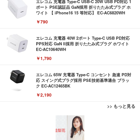
エレコム 充電器 Type-C USB-C 20W USB PD対応 1
ポート PSE認証品 GaN採用 折りたたみ式プラグ ホ
ワイト 【 iPhone16 15 等対応】 EC-AC6820WH
￥790
エレコム 充電器 40W 2ポート Type-C USB PD対応
PPS対応 GaN II採用 折りたたみ式プラグ ホワイト
EC-AC10640WH
￥1,790
エレコム 65W 充電器 Type-C コンセント 急速 PD対
応 スイング式プラグ採用 PSE技術基準適合 ブラッ
ク EC-AC12465BK
￥2,190
>> もっと見る
USB から RJ45 延長ケーブルイーサネットエクステ
【ミニPC 最強 ゲーミング PC】GMKtec NucBox K
エレコム ワイヤレスマウス Bluetooth Slint M-TM1
ンダー USB 延長 50 メートル距離 RJ45 Cat5e / 6 ケ
8 PlusミニPCゲーミング AMD R7 8845HS搭載 【R
0BBWH/EC 薄型 静音 4ボタン プレゼンモード機能
ーブル LAN アダプタオーバーリピータイーサネット
9 7940HS/8745HS/H255より上位】Radeon 780M | 1
付 Windows Mac Android iOS iPadOS FireOS対応
28GB DDR5拡張可能 32GB DDR5+1TB SSD |Oculi
ホワイト
￥847
￥122,848
￥1,390