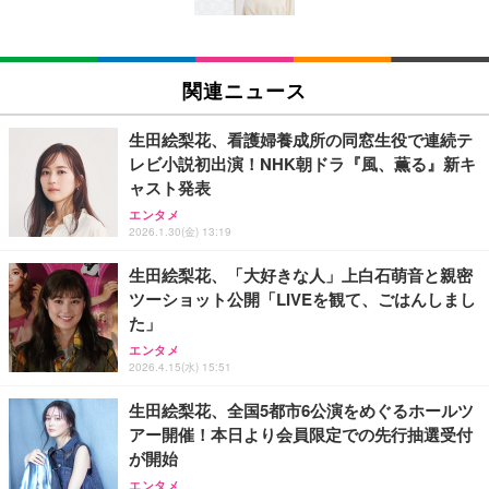
nk・USB4.0×2 | Win11 Pro 5.1GHz | Win11 Pro | 8
K 4画面対応
RJ45 ケーブル コネクタ Cat6A Cat6 Cat5e RJ45 イ
【法人向け・5年安定ビジネスに最適】GMKtec ミニ
エレコム ワイヤレスマウス Bluetooth EX-G 握りの
ーサネット カプラー メス - メス ケーブル エクステ
PC Ryzen 7 7730U搭載 M5 Ultra【32GB DDR4 1TB
極み 静音設計 5ボタン マルチペアリング Mサイズ
関連ニュース
ンダー アダプター
SSD】8コア16スレッド 最大4.5GHz Win11 Pro 小
ガンメタリック M-XGM15BBSGM/EC
型PC 2.5G有線LAN Wi-Fi 6E BT5.2 8K3画面同時出
￥487
￥86,999
￥1,890
力 HDMI2.0/DP1.4/USB-C M.2 SSD 16TB拡張対応
生田絵梨花、看護婦養成所の同窓生役で連続テ
コンパクト 静音ミニPC ゲーミングPC
レビ小説初出演！NHK朝ドラ『風、薫る』新キ
【Amazon.co.jp 限定】SoftBank 光 お申し込みエ
【ミニpc 最新第12世代 N95 省電力 N97より高速】B
ャスト発表
ントリーパッケージ 使い放題 超高速インターネット
MAX ミニpc mini pc N95 4C/4T 15W 最大3.4GHz 1
HP 有線 マウス HP 100G
エンタメ
【フレッツ光・コラボ光なら工事不要】
2GB LPDDR5+512GB SSD 小型PC 8TB拡張M.2_N
￥723
2026.1.30(金) 13:19
VMe/SATA HDMI2.1/2画面出力 4K@60Hz 小型パソ
￥350
￥39,999
コン 高速2.4G/5GWi-Fi BT5.0 ギガビットLAN 静音
生田絵梨花、「大好きな人」上白石萌音と親密
ミニパソコン B4Plus
ツーショット公開「LIVEを観て、ごはんしまし
エレコム WiFi ルーター 無線LAN Wi-Fi7 11BE 2882
GMKtec ミニPC G11初登場 AMD Ryzen Embedde
エレコム ワイヤレスマウス 静音 Slint Bluetooth 無
た」
+688Mbps IPv6(IPoE)対応 エコパッケージ WRC-W
d R2514搭載 16GB DDR4＋256GB SSD動作より安
線2.4GHz 3台マルチペアリング 薄型 軽量 充電式 M
701-B
定 最大3.7GHz｜4K×3画面出力・2.5GLAN HDMI 2.
サイズ ブラック M-TM25MBMSABK
エンタメ
1/Type-C・Win11 Pro Mini PC USB3.2×4 企業・学
2026.4.15(水) 15:51
￥7,980
￥61,248
￥2,240
習向け 超小型 高性能 (16GB+256GB)
生田絵梨花、全国5都市6公演をめぐるホールツ
アー開催！本日より会員限定での先行抽選受付
バッファロー Wi-Fi 6 ルーター 2401+573Mbps WS
【整備済み品】富士通 ESPRIMO Q558 ミニPC i5第
マウス 無線 静音 ワイヤレスマウス Bluetooth 5.4 2.
が開始
R-3000AX4P/NBK (× 2)
9世代 16GB SSD256GB Win11 Office2021 WiFi
4GHz Type-C 充電式 無線マウス 薄型 3段階DPI切替
エンタメ