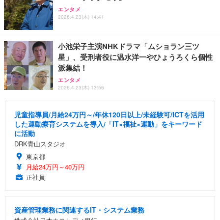
エンタメ
2026.4.23(木) 14:41
小池栄子主演NHKドラマ「ムショラン三ツ
星」、受刑者役に温水洋一やひょうろくら個性
派集結！
エンタメ
2026.4.23(木) 13:56
児童指導員/月給24万円～/年休120日以上/未経験可/ICTを活用
した運動療育システムを導入/「IT×福祉×運動」をキーワード
に活動
DRK青山スタジオ
東京都
月給24万円～40万円
正社員
資産管理業務に関連するIT・システム業務