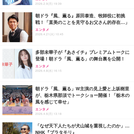
￥23,960
￥33,980
￥1,468
2026.2.9(月) 19:39
朝ドラ『風、薫る』原田泰造、牧師役に初挑
戦！「直美のことを見守るお父さん的存在…」
エンタメ
2026.4.21(火) 10:45
多部未華子が『あさイチ』プレミアムトークに
登場！朝ドラ「風、薫る」の舞台裏を公開！
エンタメ
2026.4.8(水) 16:15
朝ドラ「風、薫る」W主演の見上愛と上坂樹里
が、栃木県那須でトークショー開催！「栃木の
風を感じて幸せ」
エンタメ
2026.4.6(月) 13:18
「なぜ天下人たちが犬山城を重視したのか」…
NHK『ブラタモリ』