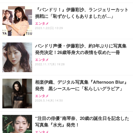
￥49,979
￥2,490
￥8,330
行 アウトドア 会議商談 授業 スポーツカメラ 三角ス
『バンドリ！』伊藤彩沙、ランジェリーカット
タンド付き 日本語取扱説明書 (ピンク)
挑戦に「恥ずかしくもありましたが…」
【整備済み品】Dell E2724HS 27インチ 液晶モニタ
スパイカメラ探知機ファインダー、 家庭用および保
エレコム VESAマウントアダプターブラケット モニ
ー フルHD（1920×1080）VA 非光沢 HDMI/DisplayP
護用、 操作およびスキャンデバイス付き車用隠しカ
エンタメ
ター用 VESA規格対応 DPAＷQB01BK
2023.1.22(日) 13:29
ort/VGA スピーカー内蔵 高さ調整 スイベル VESA対
メラファインダー
応 ComfortView ビジネス向け
￥2,110
￥15,800
￥2,298
バンドリ声優・伊藤彩沙、約3年ぶりに写真集
発売決定！26歳等身大の表情を収めた一冊
エレコム モニターアーム 17~49インチ対応 耐荷重2
【MiniLED/24.5inch/280Hz/FHD】GRAPHT THE S
Vlog アクションカメラ、回転レンズ付き、フロント
0kg ガススプリング式 VESA ロングアーム ワイドモ
HOOTER Gaming Monitor 24” Essential ゲーミン
スクリーン、Type-C 充電、毎日の Vlog 用 1080P
エンタメ
ニター対応 ブラック DPA-SL07BK
グモニター QD 24.5インチ 1ms FHD 量子ドット 残
ハンドヘルドカメラ ポケットサイクリング映像 毎日
2022.11.17(木) 19:28
像低減 (3年保証 | 輝点保証 | 日本メーカー)
の Vlog
￥7,420
￥34,980
￥7,830
相楽伊織、デジタル写真集『Afternoon Blur』
発売 黒シースルーに「私らしいグラビア」
エンタメ
2026.5.14(木) 14:50
“注目の俳優”南琴奈、20歳の誕生日を記念した
写真集『水光』発売！
エンタメ