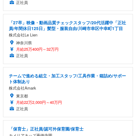
正社員
「27卒」映像・動画品質チェックスタッフ/20代活躍中「正社
員/年間休日125日」髪型・服装自由/川崎市幸区中幸町1丁目
株式会社Le Lien
神奈川県
月給25万400円～32万円
正社員
チームで進める組立・加工スタッフ/工具作業・箱詰め/サポー
ト体制あり
株式会社Amark
東京都
月給22万2,000円～40万円
正社員
「保育士」正社員/認可外保育園/保育士
カメリアキッズ豪徳寺園