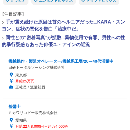
グラビア
エンタメトピックス
トップトピックス
【注目記事】
>
手が震え続けた原因は首のヘルニアだった...KARA・スン
ヨン、症状の悪化を告白「治療中だ」
>
同性との“密着写真”が拡散...薬物使用で有罪、男性への性
的暴行疑惑もあった俳優ユ・アインの近況
機械操作・製造オペレーター/機械系工場/20～40代活躍中
日研トータルソーシング株式会社
東京都
月給25万円
正社員 / 派遣社員
整備士
ミカワリコピー販売株式会社
愛知県
月給22万8,000円～34万4,000円