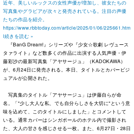
近年、美しいルックスの女性声優が増加し、彼女たちの
写真集やグラビアが次々と発売されている。注目の声優
たちの作品を紹介。
https://www.rbbtoday.com/article/2025/01/06/225661.htm
l
続きを読む »
『BanG Dream!』シリーズや『少女☆歌劇 レヴュース
タァライト』など数多くの作品に出演する人気声優・伊
藤彩沙の最新写真集「アヤサージュ」（KADOKAWA）
が、6月24日に発売される。本日、タイトルとカバービジ
ュアルが公開された。
写真集のタイトル「アヤサージュ」は伊藤自らが命
名。「"少し大人な私、でも自分らしさを大切に"という意
味を込めて、このタイトルにしました」とコメントして
いる。通常カバーはシンガポールのホテル内で撮影され
た、大人の甘さを感じさせる一枚。また、6月27日・28日