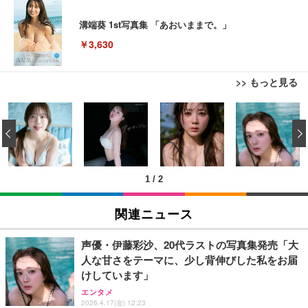
溝端葵 1st写真集 「あおいままで。」
￥3,630
>> もっと見る
エレコム モニターアーム シングルアーム 17~32イン
EIZO ビジネス向けプレミアムモニター | FlexScan
AOUTNアクションカメラ メガネカメラ 2 7K Wi Fi
チ対応 耐荷重:9kg ガス式 VESA規格対応 ブラック
EV3240X-WT | 31.5型4K UHD・USB Type-C・ホワ
対応 一人称視点撮影 ブラック 眼鏡装着型 液晶画面
‹
DPA-SS02BK
イト
付き サイクリング用 | 広角レンズ搭載 軽量設計 簡
単装着 長時間記録対応 液晶画面搭載 広角撮影対応
￥3,770
￥105,595
￥8,999
軽量ボディ設計 録音機能対応 着脱しやすい構造 旅
行記録にも使いやすい (S111 ブラック + イヤーフッ
1
/
2
ク)
エレコム モニターアーム ワイドモニター対応 17~49
EIZO ビジネス向けプレミアムモニター | FlexScan
1080P ポータブルウェアラブルカメラ旅行用軽量ビ
インチ対応 耐荷重2kg～20kg ガス式 取り付けブラ
EV2740X-WT | 27.0型4K UHD・USB Type-C・ホワ
デオレコーダー軽量トラベルカメラ
関連ニュース
ケット付属 関節5軸 DPA-SS11BK
イト
￥3,255
￥8,260
￥109,572
声優・伊藤彩沙、20代ラストの写真集発売「大
人な甘さをテーマに、少し背伸びした私をお届
エレコム モニターアーム ディスプレイアーム シン
XXA4Kアクションカメラ ウェアラブルカメラ Vlog
けしています」
【純正品】27"ゲーミングモニター DualSense 充電
グル ロング 17~32インチ対応 耐荷重9kg VESA規格
ビデオカメラ ボディカメラ 1.9インチモニター 32G
フック付き（CFI-ZDM1J）
エンタメ
対応 ブラック DPAWSN01BK
Bカード付き 180度回転レンズ 2000mAhバッテリー
2026.4.17(金) 12:23
循環録画 夜間録画 連写 タイマー撮影 軽量 Vlog 旅