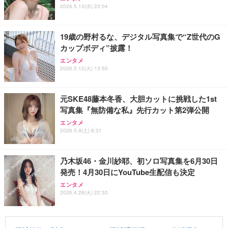
2026.5.13(水) 23:04
19歳の野村るな、デジタル写真集で“Z世代のG
カップボディ”披露！
エンタメ
2026.5.12(火) 13:50
元SKE48藤本冬香、大胆カットに挑戦した1st
写真集『無防備な私』先行カット第2弾公開
エンタメ
2026.5.9(土) 8:31
乃木坂46・金川紗耶、初ソロ写真集を6月30日
発売！4月30日にYouTube生配信も決定
エンタメ
2026.4.28(火) 22:53