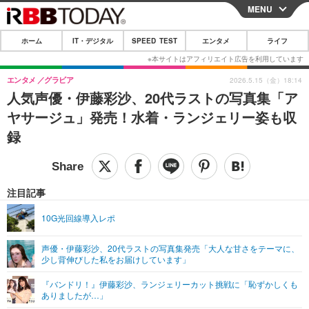
MENU
CLOSE
ホーム
IT・デジタル
SPEED TEST
エンタメ
ライフ
ホーム
IT・デジタル
エンタメ
グラビア
2026.5.15（金）18:14
人気声優・伊藤彩沙、20代ラストの写真集「ア
IT・デジタルTOP
スマートフォン
SPEED TEST
ヤサージュ」発売！水着・ランジェリー姿も収
ネタ
ガジェット・ツール
録
エンタメ
ショッピング
その他
エンタメTOP
映画・ドラマ
ライフ
韓流・K-POP
韓国・芸能
注目記事
ライフTOP
グルメ
リリース一覧
音楽
スポーツ
10G光回線導入レポ
ペット
ショッピング
プッシュ通知の停止方法
グラビア
ブログ
その他
声優・伊藤彩沙、20代ラストの写真集発売「大人な甘さをテーマに、
少し背伸びした私をお届けしています」
ショッピング
その他
『バンドリ！』伊藤彩沙、ランジェリーカット挑戦に「恥ずかしくも
ありましたが…」