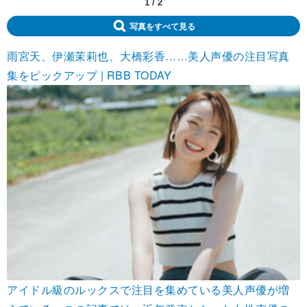
1
/
2
写真をすべて見る
雨宮天、伊瀬茉莉也、大橋彩香……美人声優の注目写真
集をピックアップ | RBB TODAY
アイドル級のルックスで注目を集めている美人声優が増