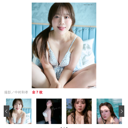
撮影／中村和孝
全 7 枚
‹