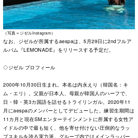
（写真＝ジゼルInstagram）
なお、ジゼルが所属するaespaは、5月29日に2ndフルア
ルバム『LEMONADE』をリリースする予定だ。
◇ジゼル プロフィール
2000年10月30日生まれ。本名は内永えり（韓国名：キ
ム・エリ）。父親が日本人、母親が韓国人のハーフで、
日・韓・英3カ国語を話せるトライリンガル。2020年11
月にaespaのメンバーとしてデビューした。練習生期間は
11カ月と現在SMエンターテインメントに所属する女性ア
イドルの中で最も短く、他を寄せ付けない圧倒的なラッ
プスキルを誇る実力派。グループ内ではメインラッパー