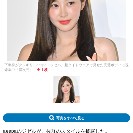
下半身がクッキリ…aespa・ジゼル、超タイトウェアで見せた完璧ボディに視
線集中「異次元」
全 1 枚
写真をすべて見る
aespaのジゼルが、抜群のスタイルを披露した。