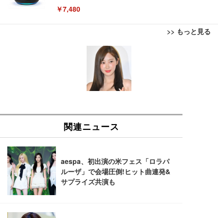
￥7,480
>> もっと見る
[EdoErgo] オフィスチェア 椅子 テレワーク 疲れな
EIZO ビジネス向けプレミアムモニター | FlexScan
Amazonベーシック ペットシーツ 薄型 レギュラー 1
い 跳ね上げ式アームレスト コンパクト 約105度ロッ
EV3240X-WT | 31.5型4K UHD・USB Type-C・ホワ
回使い捨て 無香料 ホワイト 300枚
キング pc 事務椅子 360度回転 座面昇降 強化ナイロ
イト
ン樹脂ベース 通気性メッシュ 在宅ワーク H-WY01
￥3,373
￥5,699
￥105,595
(黒網+黒枠+黒足)
EIZO ビジネス向けプレミアムモニター | FlexScan
SIHOO B100 オフィスチェア／デスクチェア メッシ
Amazonベーシック ペットシーツ 厚型 ワイド 42枚
EV2740X-WT | 27.0型4K UHD・USB Type-C・ホワ
ュチェア 人間工学 疲れない ブラック
x2袋(84枚) ホワイト(吸収面:ライトブルー)
イト
￥27,999
￥3,234
￥109,572
Sezlife オフィスチェア デスクチェア 疲れない テレ
【純正品】27"ゲーミングモニター DualSense 充電
ネオ・ルーライフ ネオ・オムツ L 中型犬用 26枚入
ワーク チェア 強化バックレスト 30度ロッキング機
フック付き（CFI-ZDM1J）
り 単品
能 人間工学 椅子 腰サポート 90度跳ね上げ式アーム
レスト 3Dヘッドレスト ハンガー付き 高反発クッシ
￥49,979
￥1,800
￥7,680
ョン PCチェア 通気性メッシュ ゲーミング/勉強/事
務用 おしゃれ パソコンチェア (ブラック)