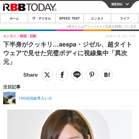
MENU
CLOSE
ホーム
IT・デジタル
SPEED TEST
エンタメ
ライフ
ホーム
IT・デジタル
エンタメ
韓国・芸能
2026.5.19（火）7:47
下半身がクッキリ…aespa・ジゼル、超タイト
IT・デジタルTOP
スマートフォン
SPEED TEST
ウェアで見せた完璧ボディに視線集中「異次
ネタ
ガジェット・ツール
元」
エンタメ
ショッピング
その他
エンタメTOP
映画・ドラマ
ライフ
韓流・K-POP
韓国・芸能
注目記事
ライフTOP
グルメ
リリース一覧
音楽
スポーツ
10G光回線導入レポ
ペット
ショッピング
プッシュ通知の停止方法
グラビア
ブログ
その他
ショッピング
その他