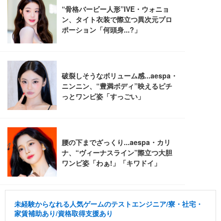
Sezlife オフィスチェア デスクチェア 疲れない テレ
【整備済み品】Dell E2724HS 27インチ 液晶モニタ
Smart Basic(スマートベーシック) 【Amazon.co.jp
ワーク チェア 強化バックレスト 30度ロッキング機
ー フルHD（1920×1080）VA 非光沢 HDMI/DisplayP
限定】 Smart Basic アイリスオーヤマ ペットシーツ
能 人間工学 椅子 腰サポート 90度跳ね上げ式アーム
ort/VGA スピーカー内蔵 高さ調整 スイベル VESA対
超厚型 お徳用 ワイド 100枚入 (x 1) (ケース販売)
レスト 3Dヘッドレスト ハンガー付き 高反発クッシ
応 ComfortView ビジネス向け
￥7,680
￥15,800
￥3,670
ョン PCチェア 通気性メッシュ ゲーミング/勉強/事
務用 おしゃれ パソコンチェア (ホワイト)
ANDWINT オフィスチェア デスクチェア 肘なし メ
【MiniLED/24.5inch/280Hz/FHD】GRAPHT THE S
アイリスオーヤマ ペットシーツ 超厚型 お徳用 レギ
ッシュ 通気性 ランバーサポート付き 腰サポート ガ
HOOTER Gaming Monitor 24” Essential ゲーミン
ュラー 200枚入【Amazon.co.jp限定】
ス圧無段階昇降 360度回転 キャスター付き コンパク
グモニター QD 24.5インチ 1ms FHD 量子ドット 残
ト 幅52×奥行58.5×高さ84～96cm テレワーク 在宅
像低減 (3年保証 | 輝点保証 | 日本メーカー)
￥3,731
￥4,139
￥34,980
勤務 ブラック
未経験からなれる人気ゲームのテストエンジニア/寮・社宅・
家賃補助あり/資格取得支援あり