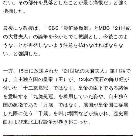
ない。その部分を見落としたことが最も痛恨だ」と強く
指摘した。
最後にソ教授は、「SBS『朝鮮駆魔師』とMBC『21世紀
の大君夫人』の論争を今からでも教訓とし、今後このよ
うなことが再発しないよう注意を払わなければならな
い」と強調した。
一方、15日に放送された『21世紀の大君夫人』第11話で
は、自主独立国の皇帝（王）が、12本の宝石の飾り紐が
付いた「十二旒冕冠」ではなく、皇帝の臣下である諸侯
を意味する「九旒冕冠」を着用していた姿や、自主独立
国の象徴である「万歳」ではなく、属国が皇帝国に従属
した際に使う「千歳」を叫ぶ場面などが描かれ、歴史歪
曲および東北工程論争が巻き起こった。