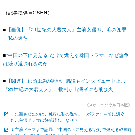
（記事提供＝OSEN）
■
【画像】『21世紀の大君夫人』主演女優IU、涙の謝罪
「私の過ち」
■
“中国の下に見える”だけで燃える韓国ドラマ、なぜ論争
は繰り返されるのか
■
【関連】主演は涙の謝罪、脇役もインタビュー中止…
『21世紀の大君夫人』、批判が出演者にも飛び火
《スポーツソウル日本版》
「失望させたのは、純粋に私の過ち」IUがファンを前に涙ぐ
む…主演ドラマは好成績も、なぜ？
IU主演ドラマまで謝罪 “中国の下に見える”だけで燃える韓国時