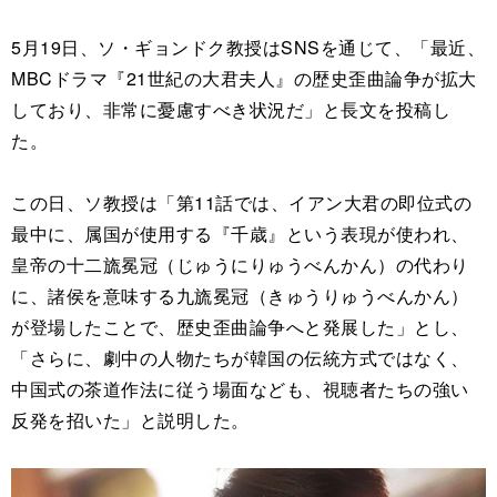
5月19日、ソ・ギョンドク教授はSNSを通じて、「最近、
MBCドラマ『21世紀の大君夫人』の歴史歪曲論争が拡大
しており、非常に憂慮すべき状況だ」と長文を投稿し
た。
この日、ソ教授は「第11話では、イアン大君の即位式の
最中に、属国が使用する『千歳』という表現が使われ、
皇帝の十二旒冕冠（じゅうにりゅうべんかん）の代わり
に、諸侯を意味する九旒冕冠（きゅうりゅうべんかん）
が登場したことで、歴史歪曲論争へと発展した」とし、
「さらに、劇中の人物たちが韓国の伝統方式ではなく、
中国式の茶道作法に従う場面なども、視聴者たちの強い
反発を招いた」と説明した。