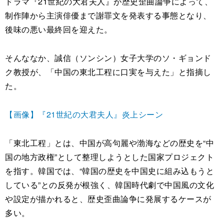
ドラマ『21世紀の大君夫人』が歴史歪曲論争によって、
制作陣から主演俳優まで謝罪文を発表する事態となり、
後味の悪い最終回を迎えた。
そんななか、誠信（ソンシン）女子大学のソ・ギョンド
ク教授が、「中国の東北工程に口実を与えた」と指摘し
た。
【画像】『21世紀の大君夫人』炎上シーン
「東北工程」とは、中国が高句麗や渤海などの歴史を“中
国の地方政権”として整理しようとした国家プロジェクト
を指す。韓国では、“韓国の歴史を中国史に組み込もうと
している”との反発が根強く、韓国時代劇で中国風の文化
や設定が描かれると、歴史歪曲論争に発展するケースが
多い。