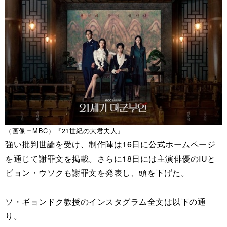
（画像＝MBC）『21世紀の大君夫人』
強い批判世論を受け、制作陣は16日に公式ホームページ
を通じて謝罪文を掲載。さらに18日には主演俳優のIUと
ビョン・ウソクも謝罪文を発表し、頭を下げた。
ソ・ギョンドク教授のインスタグラム全文は以下の通
り。