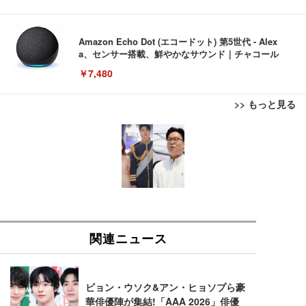
Amazon Echo Dot (エコードット) 第5世代 - Alex
a、センサー搭載、鮮やかなサウンド｜チャコール
￥7,480
>> もっと見る
[EdoErgo] オフィスチェア 椅子 テレワーク 疲れな
EIZO ビジネス向けプレミアムモニター | FlexScan
Amazonベーシック ペットシーツ 薄型 レギュラー 1
い 跳ね上げ式アームレスト コンパクト 約105度ロッ
EV3240X-WT | 31.5型4K UHD・USB Type-C・ホワ
回使い捨て 無香料 ホワイト 300枚
キング pc 事務椅子 360度回転 座面昇降 強化ナイロ
イト
ン樹脂ベース 通気性メッシュ 在宅ワーク H-WY01
￥3,373
￥5,699
￥105,595
(黒網+黒枠+黒足)
EIZO ビジネス向けプレミアムモニター | FlexScan
SIHOO B100 オフィスチェア／デスクチェア メッシ
Amazonベーシック ペットシーツ 厚型 ワイド 42枚
EV2740X-WT | 27.0型4K UHD・USB Type-C・ホワ
ュチェア 人間工学 疲れない ブラック
x2袋(84枚) ホワイト(吸収面:ライトブルー)
イト
￥27,999
￥3,234
￥109,572
Sezlife オフィスチェア デスクチェア 疲れない テレ
【純正品】27"ゲーミングモニター DualSense 充電
ネオ・ルーライフ ネオ・オムツ L 中型犬用 26枚入
ワーク チェア 強化バックレスト 30度ロッキング機