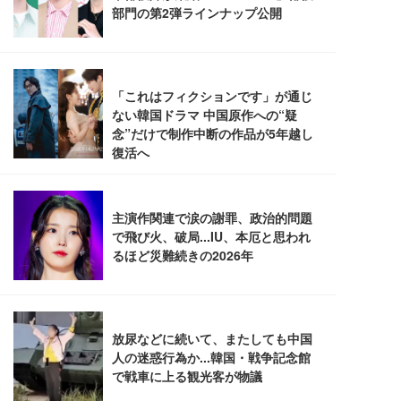
フック付き（CFI-ZDM1J）
り 単品
能 人間工学 椅子 腰サポート 90度跳ね上げ式アーム
レスト 3Dヘッドレスト ハンガー付き 高反発クッシ
￥49,979
￥1,800
￥7,680
ョン PCチェア 通気性メッシュ ゲーミング/勉強/事
務用 おしゃれ パソコンチェア (ブラック)
Sezlife オフィスチェア デスクチェア 疲れない テレ
【整備済み品】Dell E2724HS 27インチ 液晶モニタ
Smart Basic(スマートベーシック) 【Amazon.co.jp
ワーク チェア 強化バックレスト 30度ロッキング機
ー フルHD（1920×1080）VA 非光沢 HDMI/DisplayP
限定】 Smart Basic アイリスオーヤマ ペットシーツ
能 人間工学 椅子 腰サポート 90度跳ね上げ式アーム
ort/VGA スピーカー内蔵 高さ調整 スイベル VESA対
超厚型 お徳用 ワイド 100枚入 (x 1) (ケース販売)
レスト 3Dヘッドレスト ハンガー付き 高反発クッシ
応 ComfortView ビジネス向け
￥7,680
￥15,800
￥3,670
ョン PCチェア 通気性メッシュ ゲーミング/勉強/事
務用 おしゃれ パソコンチェア (ホワイト)
ANDWINT オフィスチェア デスクチェア 肘なし メ
【MiniLED/24.5inch/280Hz/FHD】GRAPHT THE S
アイリスオーヤマ ペットシーツ 超厚型 お徳用 レギ
ッシュ 通気性 ランバーサポート付き 腰サポート ガ
HOOTER Gaming Monitor 24” Essential ゲーミン
ュラー 200枚入【Amazon.co.jp限定】
ス圧無段階昇降 360度回転 キャスター付き コンパク
グモニター QD 24.5インチ 1ms FHD 量子ドット 残
ト 幅52×奥行58.5×高さ84～96cm テレワーク 在宅
像低減 (3年保証 | 輝点保証 | 日本メーカー)
￥3,731
￥4,139
￥34,980
勤務 ブラック