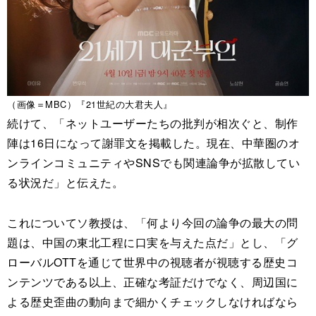
（画像＝MBC）『21世紀の大君夫人』
続けて、「ネットユーザーたちの批判が相次ぐと、制作
陣は16日になって謝罪文を掲載した。現在、中華圏のオ
ンラインコミュニティやSNSでも関連論争が拡散してい
る状況だ」と伝えた。
これについてソ教授は、「何より今回の論争の最大の問
題は、中国の東北工程に口実を与えた点だ」とし、「グ
ローバルOTTを通じて世界中の視聴者が視聴する歴史コ
ンテンツである以上、正確な考証だけでなく、周辺国に
よる歴史歪曲の動向まで細かくチェックしなければなら