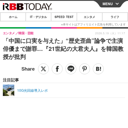
MENU
CLOSE
ホーム
IT・デジタル
SPEED TEST
エンタメ
ライフ
ホーム
IT・デジタル
エンタメ
韓国・芸能
2026.5.19（火）11:17
「中国に口実を与えた」“歴史歪曲”論争で主演
IT・デジタルTOP
スマートフォン
SPEED TEST
俳優まで謝罪…『21世紀の大君夫人』を韓国教
ネタ
ガジェット・ツール
授が批判
エンタメ
ショッピング
その他
エンタメTOP
映画・ドラマ
ライフ
韓流・K-POP
韓国・芸能
注目記事
ライフTOP
グルメ
リリース一覧
音楽
スポーツ
10G光回線導入レポ
ペット
ショッピング
プッシュ通知の停止方法
グラビア
ブログ
その他
ショッピング
その他