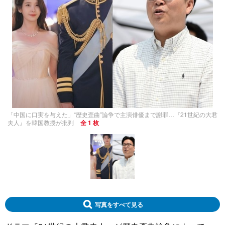
「中国に口実を与えた」“歴史歪曲”論争で主演俳優まで謝罪…『21世紀の大君
夫人』を韓国教授が批判
全 1 枚
写真をすべて見る