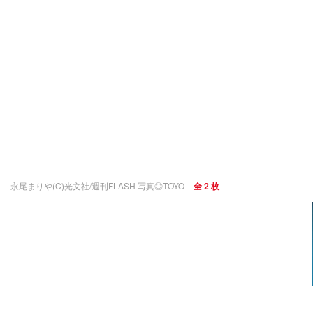
永尾まりや(C)光文社/週刊FLASH 写真◎TOYO
全 2 枚