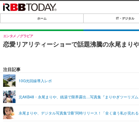
ホーム
IT・デジタル
ホーム
IT・デジタル
エンタメ
グラビア
恋愛リアリティーショーで話題沸騰の永尾まり
IT・デジタルTOP
SPEED TEST
ネタ
エンタメ
注目記事
ショッピング
エンタメTOP
ライフ
10G光回線導入レポ
韓流・K-POP
ライフTOP
リリース一覧
元AKB48・永尾まりや、銭湯で限界露出…写真集『まりやぎツーリズ
音楽
ペット
プッシュ通知の停止方法
グラビア
その他
永尾まりや、デジタル写真集“2冊”同時リリース！「全く違う私が見れ
ショッピング