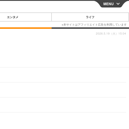
MENU
CLOSE
エンタメ
ライフ
2026.5.19（火）15:04
スマートフォン
ガジェット・ツール
その他
映画・ドラマ
韓国・芸能
グルメ
スポーツ
ショッピング
ブログ
その他