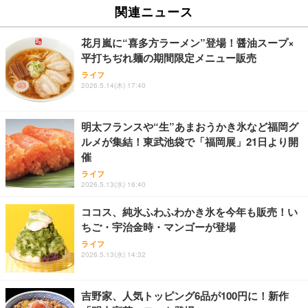
ト WiFi 『プレミアムチャージWiFi』X200 (日本国
Extra 瓶 [ 330ml × 8本 ] [オリジナルバケツ付きセッ
松坂牛 花 カード 高級ハンバーグ 肉 ギフト 牛肉 食
関連ニュース
内ギガ付) ギガ割引クーポン毎月付与 端末買い切り
ト] [ギフトBox入り]
べ物 冷凍 高級 プレゼント 内祝 お返し 人気 お取り
契約・クレカ不要 利用分だけ都度チャージ 充電不要
寄せ グルメ
￥6,980
￥2,249
￥4,000
バッテリーレス 海外利用可能 ([X200]100GB/365日)
花月嵐に“喜多方ラーメン”登場！醤油スープ×
平打ちぢれ麺の期間限定メニュー販売
【ecoco】 1年間 100GB 充電式 リチャージ 型 ポケ
父の日ギフト 松阪牛 グルメ ハンバーグ【父の日短
霧島酒造 チューパック黒霧島 25度 [ 焼酎 宮崎県 18
ライフ
ット Wi-Fi 契約不要 月額費用なし 【紛失・水濡れ・
冊 ブルー花束カード】父の日 食べ物 肉 父 お父さん
2026.5.14(木) 17:40
00ml×2本 ]
落下も1年間交換保証】 工事不要 長時間利用 ギガ
お取り寄せグルメ おつまみ ハンバーグギフト 冷凍
リチャージ 可能
松良 お取り寄せ 絶品
￥4,080
￥10,980
￥4,000
明太フランスや“生”あまおうかき氷など福岡グ
ルメが集結！東武池袋で「福岡展」21日より開
【リチャージWiFi】超ロングバッテリー 100GB 365
お中元 ギフト 【TV紹介されました♪】 純系 名古屋
アサヒ スーパードライ [缶] 135ml x 24本 [ケース販
催
日 ギガ付き ポケット WiFi モバイルルーター 契約返
コーチン 燻製 4種 セット おつまみ お取り寄せグル
売] [アサヒ 国産 ビール 缶 ALC 5%] LT-1226
却無し 月額費用無し 簡単ギガチャージ リチャージ
メ 100％国産 高級 地鶏 お肉 ハム ソーセージ 冷凍
ライフ
2026.5.13(水) 16:40
電源ONで即時使える SE Pro 液晶画面付き バッテ
化粧箱入り 手提げ紙袋 熨斗対応可 南部食鶏 RK-29-
￥3,493
￥10,980
￥4,066
リー内蔵【SEProWH-100GB/365日】
B-R
ココス、純氷ふわふわかき氷を今年も販売！い
ちご・宇治金時・マンゴーが登場
【リチャージWiFi】バッテリー35時間 100GB 365日
Butz Delicatessen おつまみアソートセット 【誕生
天羽の梅 1800ml （ハイボールの元 焼酎用）[天羽飲
ギガ付 ポケット WiFi 海外利用可能【SEProBK-100
日用（バースデーカード付き）】 おつまみセット 6
ライフ
料製造 東京都]
GB/365日】
品 食べ比べ ご自宅用 お中元 合鴨 牛タン ロースト
2026.5.13(水) 14:32
ビーフ 燻製 詰め合わせ ギフト プレゼント おしゃれ
￥1,750
￥10,980
￥2,952
お取り寄せ 肉 国産 ビール オードブル 3000円
吉野家、人気トッピング6品が100円に！新作