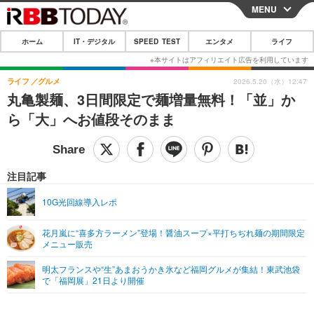
MENU
CLOSE
ホーム
IT・デジタル
SPEED TEST
エンタメ
ライフ
ホーム
IT・デジタル
ライフ
グルメ
2026.5.20（水）12:47
丸亀製麺、3日間限定で麺増量無料！「並」か
IT・デジタルTOP
スマートフォン
SPEED TEST
ら「大」へお値段そのまま
ネタ
ガジェット・ツール
エンタメ
ショッピング
その他
エンタメTOP
映画・ドラマ
ライフ
注目記事
韓流・K-POP
韓国・芸能
ライフTOP
グルメ
リリース一覧
10G光回線導入レポ
音楽
スポーツ
ペット
ショッピング
プッシュ通知の停止方法
花月嵐に“喜多方ラーメン”登場！醤油スープ×平打ちぢれ麺の期間限定
メニュー販売
グラビア
ブログ
その他
明太フランスや“生”あまおうかき氷など福岡グルメが集結！東武池袋
ショッピング
その他
で「福岡展」21日より開催