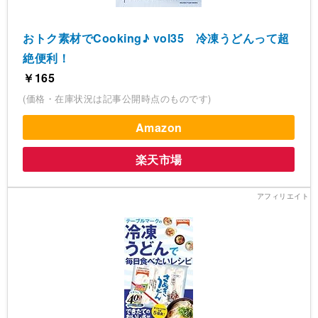
おトク素材でCooking♪ vol35 冷凍うどんって超
絶便利！
￥165
(価格・在庫状況は記事公開時点のものです)
Amazon
楽天市場