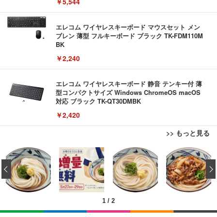
￥5,544
リーホワイト（かな印字なし）, JISレイアウト)
エレコム ワイヤレスキーボード マウスセット メン
ブレン 薄型 フルキーボード ブラック TK-FDM110M
BK
￥2,240
エレコム ワイヤレスキーボード 静音 テンキー付 薄
型コンパクトサイズ Windows ChromeOS macOS
対応 ブラック TK-QT30DMBK
￥2,420
>> もっと見る
【リチャージWiFi】バッテリーレス 日本100GB+世
ブラックニッカ ニッカ Nikka ウィスキー4000ml ブ
松阪牛 グルメ ハンバーグ 【誕生日ギフトセット】
界3GB 365日 ポケット WiFi ギガ付 海外利用可能
ラックニッカクリア ウヰスキー 【日本 アサヒ ウィ
誕生日プレゼント 高級 ハンバーグ 肉 ギフト 牛肉
‹
【TD12-100GB/365日】
スキー】 大容量 お得 4リットル
食べ物 冷凍 高級 内祝 お返し 人気 お取り寄せ グル
メ 出産 男性 土産 女性 お父さん お母さん
￥9,980
￥3,940
￥4,000
1
/
2
【限定10GB増量モデル】国内メーカー直営 ポケッ
【Amazon.co.jp限定】コロナ・エキストラ Corona
松阪牛 グルメ ハンバーグ【オレンジ花束カード】