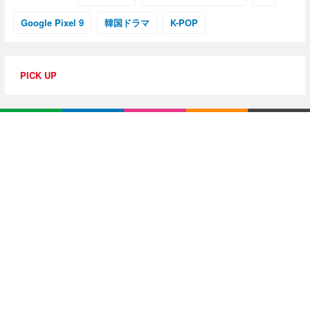
Google Pixel 9
韓国ドラマ
K-POP
PICK UP
特集・連載
【動画レビュー】注目ガジェットを動画で解説！公式Y
ouTubeチャンネル
10G光回線導入レポ
【アジア美食レポート】編集部注目のYouTuberがオス
スメ！タイ・バンコクに行ったら食べたいグルメをチ
ェック