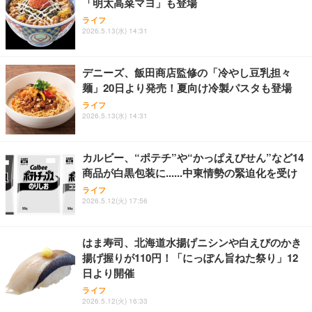
「明太高菜マヨ」も登場
ライフ
2026.5.13(水) 14:31
デニーズ、飯田商店監修の「冷やし豆乳担々
麺」20日より発売！夏向け冷製パスタも登場
ライフ
2026.5.13(水) 14:31
カルビー、“ポテチ”や“かっぱえびせん”など14
商品が白黒包装に......中東情勢の緊迫化を受け
ライフ
2026.5.12(火) 17:56
はま寿司、北海道水揚げニシンや白えびのかき
揚げ握りが110円！「にっぽん旨ねた祭り」12
日より開催
ライフ
2026.5.12(火) 16:33