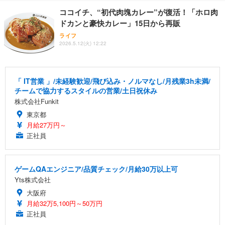
ココイチ、“初代肉塊カレー”が復活！「ホロ肉
ドカンと豪快カレー」15日から再販
ライフ
2026.5.12(火) 12:22
「 IT営業 」/未経験歓迎/飛び込み・ノルマなし/月残業3h未満/
チームで協力するスタイルの営業/土日祝休み
株式会社Funkit
東京都
月給27万円～
正社員
ゲームQAエンジニア/品質チェック/月給30万以上可
Yts株式会社
大阪府
月給32万5,100円～50万円
正社員