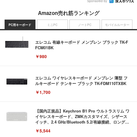
Sponsored by
Amazon売れ筋ランキング
PC用キーボード
ミニPC
ノートPC
モバイルルーター
エレコム 有線キーボード メンブレン ブラック TK-F
FCM01BK
￥980
エレコム ワイヤレスキーボード メンブレン 薄型 フ
ルキーボード テンキー ブラック TK-FDM110TXBK
￥1,700
【国内正規品】Keychron B1 Pro ウルトラスリム ワ
イヤレスキーボード、ZMKカスタマイズ、シザース
イッチ、2.4 GHz/Bluetooth 5.2/有線接続、ロングバ
ッテリーライフ、Mac Windows Linux対応 (アイボ
￥5,544
リーホワイト（かな印字なし）, JISレイアウト)