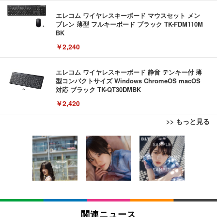
エレコム ワイヤレスキーボード マウスセット メン
ブレン 薄型 フルキーボード ブラック TK-FDM110M
BK
￥2,240
エレコム ワイヤレスキーボード 静音 テンキー付 薄
型コンパクトサイズ Windows ChromeOS macOS
対応 ブラック TK-QT30DMBK
￥2,420
>> もっと見る
【ミニPC 最強 ゲーミング PC】GMKtec NucBox K
【整備済み品】ノートパソコン 富士通 LIEFBOOK
【リチャージWiFi】バッテリーレス 日本100GB+世
8 PlusミニPCゲーミング AMD R7 8845HS搭載 【R
U9311X/F 13.3型 第11世代 Core i5-1145G7/Window
界3GB 365日 ポケット WiFi ギガ付 海外利用可能
9 7940HS/8745HS/H255より上位】Radeon 780M | 1
s11 Pro/MS Office 2021搭載/Webカメラ/Wifi・Blue
【TD12-100GB/365日】
28GB DDR5拡張可能 32GB DDR5+1TB SSD |Oculi
tooth・HDMI・Type-C/360度回転対応/有線静音マウ
￥122,848
￥44,948
￥9,980
nk・USB4.0×2 | Win11 Pro 5.1GHz | Win11 Pro | 8
ス付属/180日保証(タッチスクリーン/メモリ16GB,S
K 4画面対応
SD256GB)
【法人向け・5年安定ビジネスに最適】GMKtec ミニ
【整備済み品】中古 ノートパソコン 富士通 A5511/
【限定10GB増量モデル】国内メーカー直営 ポケッ
PC Ryzen 7 7730U搭載 M5 Ultra【32GB DDR4 1TB
15.6型/ 第11世代 Core i3-1125G4// Win11 Pro/MS
ト WiFi 『プレミアムチャージWiFi』X200 (日本国
関連ニュース
SSD】8コア16スレッド 最大4.5GHz Win11 Pro 小
Office 2021 Pro 付属/Webカメラ/DVD/豊富な接続端
内ギガ付) ギガ割引クーポン毎月付与 端末買い切り