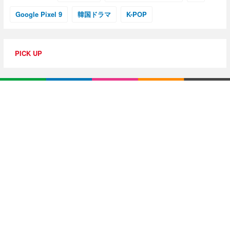
Google Pixel 9
韓国ドラマ
K-POP
PICK UP
特集・連載
【動画レビュー】注目ガジェットを動画で解説！公式Y
ouTubeチャンネル
10G光回線導入レポ
【アジア美食レポート】編集部注目のYouTuberがオス
スメ！タイ・バンコクに行ったら食べたいグルメをチ
ェック