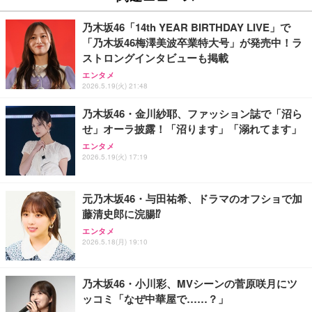
型PC 2.5G有線LAN Wi-Fi 6E BT5.2 8K3画面同時出
子 (HDMI, VGA, USB 3.0)/ 有線静音マウス付属/ 180
契約・クレカ不要 利用分だけ都度チャージ 充電不要
￥86,999
￥36,880
￥6,980
力 HDMI2.0/DP1.4/USB-C M.2 SSD 16TB拡張対応
日保証（メモリ 8GB,SSD256GB）
バッテリーレス 海外利用可能 ([X200]100GB/365日)
乃木坂46「14th YEAR BIRTHDAY LIVE」で
コンパクト 静音ミニPC ゲーミングPC
「乃木坂46梅澤美波卒業特大号」が発売中！ラ
【ミニpc 最新第12世代 N95 省電力 N97より高速】B
【整備済み品】中古 ノートパソコン 富士通 A5511/
【ecoco】 1年間 100GB 充電式 リチャージ 型 ポケ
ストロングインタビューも掲載
MAX ミニpc mini pc N95 4C/4T 15W 最大3.4GHz 1
15.6型/ 第11世代 Core i3-1125G4// Win11 Pro/MS
ット Wi-Fi 契約不要 月額費用なし 【紛失・水濡れ・
エンタメ
2GB LPDDR5+512GB SSD 小型PC 8TB拡張M.2_N
Office 2021 Pro 付属/Webカメラ/DVD/豊富な接続端
落下も1年間交換保証】 工事不要 長時間利用 ギガ
2026.5.19(火) 21:48
VMe/SATA HDMI2.1/2画面出力 4K@60Hz 小型パソ
子 (HDMI, VGA, USB 3.0)/ 有線静音マウス付属/ 180
リチャージ 可能
￥39,999
￥49,880
￥10,980
コン 高速2.4G/5GWi-Fi BT5.0 ギガビットLAN 静音
日保証（メモリ 16GB,SSD512GB）
乃木坂46・金川紗耶、ファッション誌で「沼ら
ミニパソコン B4Plus
せ」オーラ披露！「沼ります」「溺れてます」
GMKtec ミニPC G11初登場 AMD Ryzen Embedde
【整備済み品】ノートパソコン 富士通 LIEFBOOK
【リチャージWiFi】超ロングバッテリー 100GB 365
d R2514搭載 16GB DDR4＋256GB SSD動作より安
U9311X/F 13.3型 第11世代 Core i5-1145G7/Window
日 ギガ付き ポケット WiFi モバイルルーター 契約返
エンタメ
2026.5.19(火) 17:19
定 最大3.7GHz｜4K×3画面出力・2.5GLAN HDMI 2.
s11 Pro/MS Office 2021搭載/Webカメラ/Wifi・Blue
却無し 月額費用無し 簡単ギガチャージ リチャージ
1/Type-C・Win11 Pro Mini PC USB3.2×4 企業・学
tooth・HDMI・Type-C/360度回転対応/有線静音マウ
電源ONで即時使える SE Pro 液晶画面付き バッテ
￥61,248
￥44,880
￥10,980
習向け 超小型 高性能 (16GB+256GB)
ス付属/180日保証(タッチスクリーン/メモリ8GB,SS
リー内蔵【SEProWH-100GB/365日】
D256GB)
元乃木坂46・与田祐希、ドラマのオフショで加
藤清史郎に浣腸⁉
VETESAノートパソコン Corei7 15.6インチ IPS液
【リチャージWiFi】バッテリー35時間 100GB 365日
【整備済み品】富士通 ESPRIMO Q558 ミニPC i5第
晶/1920×1080FHD Office2024搭載 Win11 Pro ノー
ギガ付 ポケット WiFi 海外利用可能【SEProBK-100
エンタメ
9世代 16GB SSD256GB Win11 Office2021 WiFi
トPC 16GB メモリ SSD 256GB WEBカメラ付き 軽
GB/365日】
2026.5.18(月) 19:10
量薄型 laptop WIFI5/BT5.0/指紋認証機能/テンキー/
￥33,980
￥59,980
￥10,980
日本語キーボード ラップトップ 学生向け 仕事用 学
習用 ピンク
乃木坂46・小川彩、MVシーンの菅原咲月にツ
ッコミ「なぜ中華屋で……？」