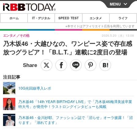
MENU
CLOSE
ホーム
IT・デジタル
SPEED TEST
エンタメ
ライフ
ホーム
IT・デジタル
エンタメ
その他
2026.5.20（水）13:08
乃木坂46・大越ひなの、ワンピース姿で存在感
IT・デジタルTOP
スマートフォン
SPEED TEST
放つグラビア！「B.L.T.」連載に2度目の登場
ネタ
ガジェット・ツール
エンタメ
ショッピング
その他
エンタメTOP
映画・ドラマ
ライフ
注目記事
韓流・K-POP
韓国・芸能
ライフTOP
グルメ
リリース一覧
10G光回線導入レポ
音楽
スポーツ
ペット
ショッピング
プッシュ通知の停止方法
乃木坂46「14th YEAR BIRTHDAY LIVE」で「乃木坂46梅澤美波卒業
特大号」が発売中！ラストロングインタビューも掲載
グラビア
ブログ
その他
乃木坂46・金川紗耶、ファッション誌で「沼らせ」オーラ披露！「沼
ショッピング
その他
ります」「溺れてます」