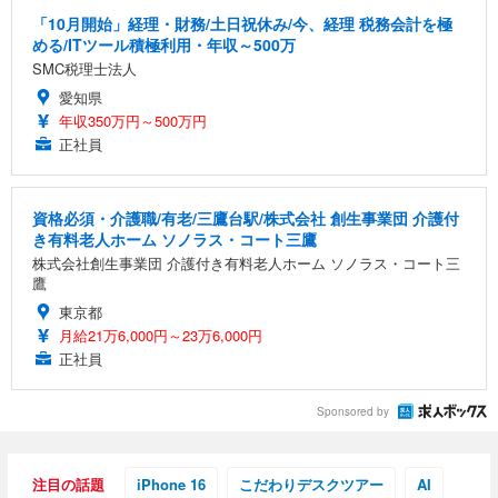
「10月開始」経理・財務/土日祝休み/今、経理 税務会計を極
める/ITツール積極利用・年収～500万
SMC税理士法人
愛知県
年収350万円～500万円
正社員
資格必須・介護職/有老/三鷹台駅/株式会社 創生事業団 介護付
き有料老人ホーム ソノラス・コート三鷹
株式会社創生事業団 介護付き有料老人ホーム ソノラス・コート三
鷹
東京都
月給21万6,000円～23万6,000円
正社員
Sponsored by
注目の話題
iPhone 16
こだわりデスクツアー
AI