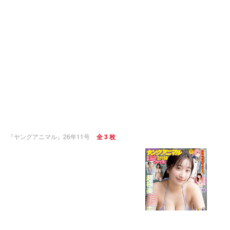
『ヤングアニマル』26年11号
全 3 枚