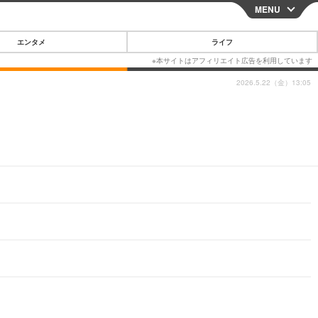
MENU
CLOSE
エンタメ
ライフ
2026.5.22（金）13:05
スマートフォン
ガジェット・ツール
その他
映画・ドラマ
韓国・芸能
グルメ
スポーツ
ショッピング
ブログ
その他