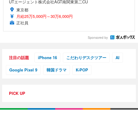
UTエージェント株式会社AGT南関東第二CU
東京都
月給25万5,000円～30万6,000円
正社員
Sponsored by
注目の話題
iPhone 16
こだわりデスクツアー
AI
Google Pixel 9
韓国ドラマ
K-POP
PICK UP
特集・連載
【動画レビュー】注目ガジェットを動画で解説！公式Y