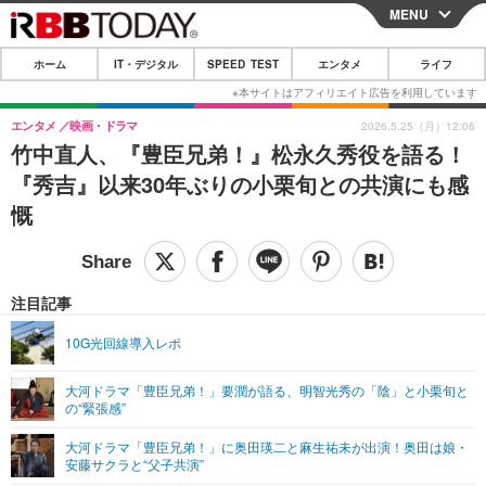
MENU
CLOSE
ホーム
IT・デジタル
SPEED TEST
エンタメ
ライフ
ホーム
IT・デジタル
エンタメ
映画・ドラマ
2026.5.25（月）12:06
竹中直人、『豊臣兄弟！』松永久秀役を語る！
IT・デジタルTOP
スマートフォン
SPEED TEST
『秀吉』以来30年ぶりの小栗旬との共演にも感
ネタ
ガジェット・ツール
慨
エンタメ
ショッピング
その他
エンタメTOP
映画・ドラマ
ライフ
韓流・K-POP
韓国・芸能
注目記事
ライフTOP
グルメ
リリース一覧
音楽
スポーツ
10G光回線導入レポ
ペット
ショッピング
プッシュ通知の停止方法
グラビア
ブログ
その他
大河ドラマ「豊臣兄弟！」要潤が語る、明智光秀の「陰」と小栗旬と
の“緊張感”
ショッピング
その他
大河ドラマ「豊臣兄弟！」に奥田瑛二と麻生祐未が出演！奥田は娘・
安藤サクラと“父子共演”