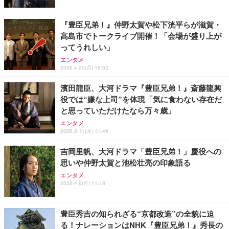
応 ComfortView ビジネス向け
￥2,240
￥15,800
￥34,000
『豊臣兄弟！』仲野太賀や松下洸平らが滋賀・
高島市でトークライブ開催！「会場が盛り上が
【MiniLED/24.5inch/280Hz/FHD】GRAPHT THE S
Philips(フィリップス) チューナーレステレビ 43イン
マウス 無線 静音 ワイヤレスマウス Bluetooth 5.4 2.
ってうれしい」
HOOTER Gaming Monitor 24” Essential ゲーミン
チ 量子ドット FHD QLED スマートテレビ Google T
4GHz Type-C 充電式 無線マウス 薄型 3段階DPI切替
グモニター QD 24.5インチ 1ms FHD 量子ドット 残
V内蔵 HDR10/Dolby Audio対応 ネット動画視聴可能
エンタメ
像低減 (3年保証 | 輝点保証 | 日本メーカー)
地上波受信なし 音声検索可能 日本語対応
￥1,468
2026.4.20(月) 16:52
￥34,980
￥36,800
濱田龍臣、大河ドラマ『豊臣兄弟！』斎藤龍興
役では“嫌な上司”を体現「気に食わない存在だ
と思っていただけたなら万々歳」
エンタメ
2026.3.11(水) 11:49
吉岡里帆、大河ドラマ「豊臣兄弟！」慶役への
思いや仲野太賀と池松壮亮の印象語る
エンタメ
2026.4.6(月) 11:18
豊臣秀吉の知られざる“京都改造”の全貌に迫
る！ナレーションはNHK『豊臣兄弟！』秀長の