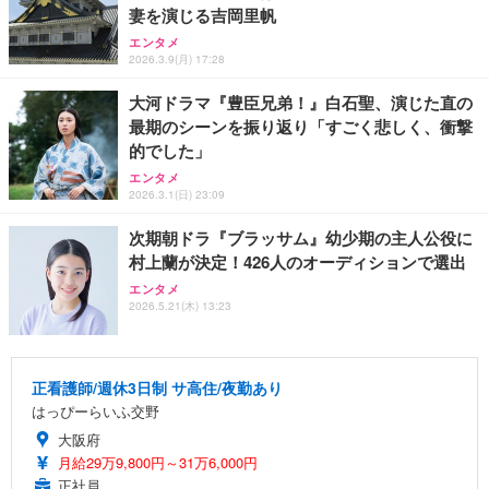
妻を演じる吉岡里帆
エンタメ
2026.3.9(月) 17:28
大河ドラマ『豊臣兄弟！』白石聖、演じた直の
最期のシーンを振り返り「すごく悲しく、衝撃
的でした」
エンタメ
2026.3.1(日) 23:09
次期朝ドラ『ブラッサム』幼少期の主人公役に
村上蘭が決定！426人のオーディションで選出
エンタメ
2026.5.21(木) 13:23
正看護師/週休3日制 サ高住/夜勤あり
はっぴーらいふ交野
大阪府
月給29万9,800円～31万6,000円
正社員