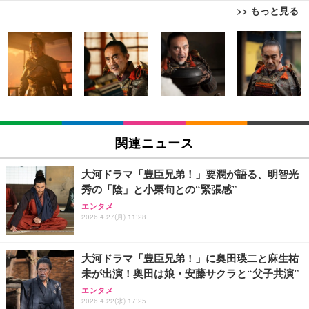
>> もっと見る
エレコム ワイヤレスマウス Bluetooth Slint M-TM1
EIZO ビジネス向けプレミアムモニター | FlexScan
【Amazon.co.jp限定】REGZA レグザ テレビ 32V3
0BBWH/EC 薄型 静音 4ボタン プレゼンモード機能
EV3240X-WT | 31.5型4K UHD・USB Type-C・ホワ
5N(A) (32インチ / ハイビジョン/液晶/Airplay/ネット
付 Windows Mac Android iOS iPadOS FireOS対応
イト
動画対応)
ホワイト
￥1,390
￥105,595
￥39,800
エレコム ワイヤレスマウス Bluetooth EX-G 握りの
EIZO ビジネス向けプレミアムモニター | FlexScan
REGZA レグザ テレビ 32V35S (32インチ / フルハイ
極み 静音設計 5ボタン マルチペアリング Mサイズ
EV2740X-WT | 27.0型4K UHD・USB Type-C・ホワ
ビジョン/液晶/Airplay/ネット動画対応 / 2026年モデ
関連ニュース
ガンメタリック M-XGM15BBSGM/EC
イト
ル)
￥1,890
￥109,572
￥38,965
大河ドラマ「豊臣兄弟！」要潤が語る、明智光
秀の「陰」と小栗旬との“緊張感”
【Amazon.co.jp限定】REGZA レグザ テレビ 40V3
【純正品】27"ゲーミングモニター DualSense 充電
エンタメ
HP 有線 マウス HP 100G
5N(A) (40インチ / フルハイビジョン/液晶/Airplay/ネ
フック付き（CFI-ZDM1J）
2026.4.27(月) 11:28
ット動画対応)
￥723
￥49,979
￥56,000
大河ドラマ「豊臣兄弟！」に奥田瑛二と麻生祐
未が出演！奥田は娘・安藤サクラと“父子共演”
エレコム ワイヤレスマウス 静音 Slint Bluetooth 無
【整備済み品】Dell E2724HS 27インチ 液晶モニタ
【Amazon.co.jp限定】REGZA レグザ テレビ 24V3
エンタメ
線2.4GHz 3台マルチペアリング 薄型 軽量 充電式 M
ー フルHD（1920×1080）VA 非光沢 HDMI/DisplayP
5N(A) (24インチ / ハイビジョン/液晶/Airplay/ネット
2026.4.22(水) 17:25
サイズ ブラック M-TM25MBMSABK
ort/VGA スピーカー内蔵 高さ調整 スイベル VESA対
動画対応)