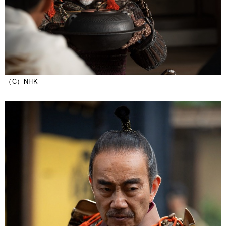
（C）NHK