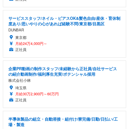
サービススタッフ/ネイル・ピアスOK&髪色自由/産休・育休制
度あり/思いやりの心があれば経験不問/東京都/目黒区
DUNBAR
東京都
月給24万4,000円～
正社員
企業PR動画の制作スタッフ/未経験から正社員/自社サービス
の紹介動画制作/福利厚生充実/ポテンシャル採用
株式会社小林
埼玉県
月給30万2,900円～60万円
正社員
半導体製品の組立・自動溶接・組付け/寮完備/日勤/日払い/工
場・製造