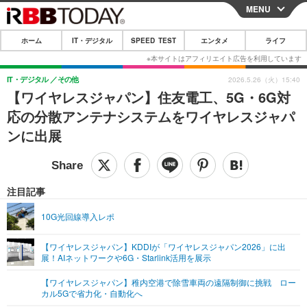
MENU
CLOSE
ホーム
IT・デジタル
SPEED TEST
エンタメ
ライフ
ホーム
IT・デジタル
IT・デジタル
その他
2026.5.26（火）15:40
【ワイヤレスジャパン】住友電工、5G・6G対
IT・デジタルTOP
スマートフォン
SPEED TEST
応の分散アンテナシステムをワイヤレスジャパ
ネタ
ガジェット・ツール
ンに出展
エンタメ
ショッピング
その他
エンタメTOP
映画・ドラマ
ライフ
韓流・K-POP
韓国・芸能
注目記事
ライフTOP
グルメ
リリース一覧
音楽
スポーツ
10G光回線導入レポ
ペット
ショッピング
プッシュ通知の停止方法
グラビア
ブログ
その他
【ワイヤレスジャパン】KDDIが「ワイヤレスジャパン2026」に出
展！AIネットワークや6G・Starlink活用を展示
ショッピング
その他
【ワイヤレスジャパン】稚内空港で除雪車両の遠隔制御に挑戦 ロー
カル5Gで省力化・自動化へ