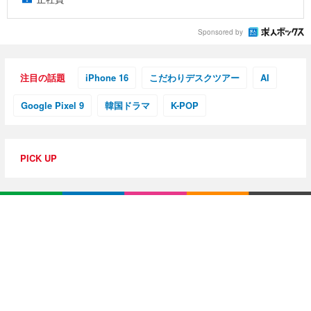
Sponsored by
注目の話題
iPhone 16
こだわりデスクツアー
AI
Google Pixel 9
韓国ドラマ
K-POP
PICK UP
特集・連載
【動画レビュー】注目ガジェットを動画で解説！公式Y
ouTubeチャンネル
10G光回線導入レポ