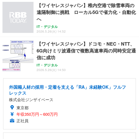
ョン PCチェア 通気性メッシュ ゲーミング/勉強/事
【ワイヤレスジャパン】稚内空港で除雪車両の
務用 おしゃれ パソコンチェア (ブラック)
遠隔制御に挑戦 ローカル5Gで省力化・自動化
Sezlife オフィスチェア デスクチェア 疲れない テレ
【整備済み品】Dell E2724HS 27インチ 液晶モニタ
Smart Basic(スマートベーシック) 【Amazon.co.jp
へ
ワーク チェア 強化バックレスト 30度ロッキング機
ー フルHD（1920×1080）VA 非光沢 HDMI/DisplayP
限定】 Smart Basic アイリスオーヤマ ペットシーツ
能 人間工学 椅子 腰サポート 90度跳ね上げ式アーム
ort/VGA スピーカー内蔵 高さ調整 スイベル VESA対
超厚型 お徳用 ワイド 100枚入 (x 1) (ケース販売)
IT・デジタル
レスト 3Dヘッドレスト ハンガー付き 高反発クッシ
応 ComfortView ビジネス向け
2026.5.26(火) 14:52
￥7,680
￥15,800
￥3,670
ョン PCチェア 通気性メッシュ ゲーミング/勉強/事
務用 おしゃれ パソコンチェア (ホワイト)
【ワイヤレスジャパン】ドコモ・NEC・NTT、
6G向けミリ波通信で複数高速車両の同時安定通
ANDWINT オフィスチェア デスクチェア 肘なし メ
【MiniLED/24.5inch/280Hz/FHD】GRAPHT THE S
アイリスオーヤマ ペットシーツ 超厚型 お徳用 レギ
ッシュ 通気性 ランバーサポート付き 腰サポート ガ
HOOTER Gaming Monitor 24” Essential ゲーミン
信に成功
ュラー 200枚入【Amazon.co.jp限定】
ス圧無段階昇降 360度回転 キャスター付き コンパク
グモニター QD 24.5インチ 1ms FHD 量子ドット 残
IT・デジタル
ト 幅52×奥行58.5×高さ84～96cm テレワーク 在宅
像低減 (3年保証 | 輝点保証 | 日本メーカー)
￥3,731
2026.5.26(火) 14:50
￥4,139
￥34,980
勤務 ブラック
外国籍人材の採用・定着を支える「RA」未経験OK」フルフ
レックス
株式会社ジンザイベース
東京都
年収350万円～600万円
正社員