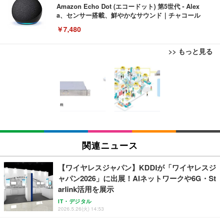
Amazon Echo Dot (エコードット) 第5世代 - Alex
a、センサー搭載、鮮やかなサウンド｜チャコール
￥7,480
>> もっと見る
[EdoErgo] オフィスチェア 椅子 テレワーク 疲れな
EIZO ビジネス向けプレミアムモニター | FlexScan
Amazonベーシック ペットシーツ 薄型 レギュラー 1
い 跳ね上げ式アームレスト コンパクト 約105度ロッ
EV3240X-WT | 31.5型4K UHD・USB Type-C・ホワ
回使い捨て 無香料 ホワイト 300枚
キング pc 事務椅子 360度回転 座面昇降 強化ナイロ
イト
ン樹脂ベース 通気性メッシュ 在宅ワーク H-WY01
￥3,373
￥5,699
￥105,595
(黒網+黒枠+黒足)
EIZO ビジネス向けプレミアムモニター | FlexScan
SIHOO B100 オフィスチェア／デスクチェア メッシ
Amazonベーシック ペットシーツ 厚型 ワイド 42枚
EV2740X-WT | 27.0型4K UHD・USB Type-C・ホワ
ュチェア 人間工学 疲れない ブラック
x2袋(84枚) ホワイト(吸収面:ライトブルー)
関連ニュース
イト
￥27,999
￥3,234
￥109,572
【ワイヤレスジャパン】KDDIが「ワイヤレスジ
ャパン2026」に出展！AIネットワークや6G・St
Sezlife オフィスチェア デスクチェア 疲れない テレ
arlink活用を展示
【純正品】27"ゲーミングモニター DualSense 充電
ネオ・ルーライフ ネオ・オムツ L 中型犬用 26枚入
ワーク チェア 強化バックレスト 30度ロッキング機
フック付き（CFI-ZDM1J）
り 単品
IT・デジタル
能 人間工学 椅子 腰サポート 90度跳ね上げ式アーム
2026.5.26(火) 14:53
レスト 3Dヘッドレスト ハンガー付き 高反発クッシ
￥49,979
￥1,800
￥7,680