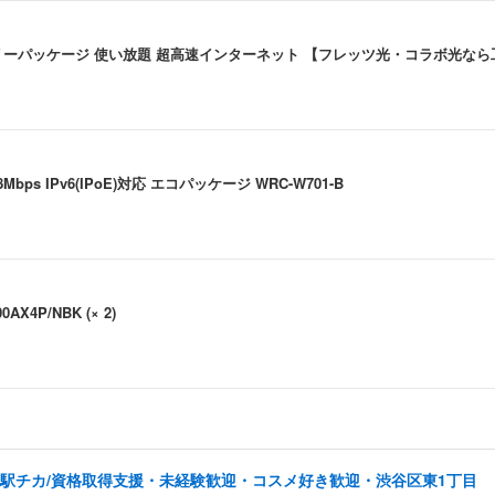
し込みエントリーパッケージ 使い放題 超高速インターネット 【フレッツ光・コラボ光な
88Mbps IPv6(IPoE)対応 エコパッケージ WRC-W701-B
AX4P/NBK (× 2)
ミニPCゲーミング AMD R7 8845HS搭載 【R9 7940HS/8745HS/H255より上位】
0対応 超薄型
BWH/EC 薄型 静音 4ボタン プレゼンモード機能付 Windows Mac Android iOS
 8K 4画面対応
/駅チカ/資格取得支援・未経験歓迎・コスメ好き歓迎・渋谷区東1丁目