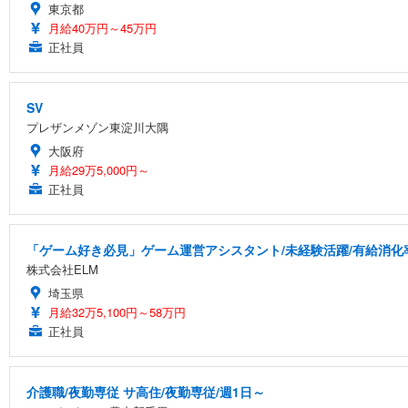
東京都
月給40万円～45万円
正社員
SV
プレザンメゾン東淀川大隅
大阪府
月給29万5,000円～
正社員
「ゲーム好き必見」ゲーム運営アシスタント/未経験活躍/有給消化
株式会社ELM
埼玉県
月給32万5,100円～58万円
正社員
介護職/夜勤専従 サ高住/夜勤専従/週1日～