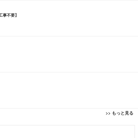
ら工事不要】
>> もっと見る
Radeon 780M | 128GB DDR5拡張可能 32GB DDR5+1TB SSD |Oc
 iPadOS FireOS対応 ホワイト