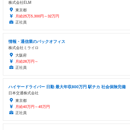
￥3,999
￥1,390
株式会社ELM
￥122,848
東京都
月給25万5,300円～32万円
正社員
【法人向け・5年安定ビジネスに最適】GMKtec ミニPC Ryzen 7 
外付けHDD 2TB ポータブルハードディスク USB3.0/2.
エレコム ワイヤレスマウス Bluetooth EX-G 握りの極
出力 HDMI2.0/DP1.4/USB-C M.2 SSD 16TB拡張
￥3,999
￥1,890
￥86,999
情報・通信業のバックオフィス
株式会社ミライロ
大阪府
【ミニpc 最新第12世代 N95 省電力 N97より高速】BMAX ミニpc
2TB/4TB 外付けハードディスク 外付け HDD テレビ録画対応
HP 有線 マウス HP 100G
月給26万円～
ソコン 高速2.4G/5GWi-Fi BT5.0 ギガビットLAN 静音 
正社員
￥5,999
￥723
￥39,999
ハイヤードライバー 日勤 最大年収800万円 駅チカ 社会保険完備
GMKtec ミニPC G11初登場 AMD Ryzen Embedded R2
日本交通株式会社
【Amazon.co.jp限定】【2年保証】外付けHDD 3.5イ
エレコム ワイヤレスマウス 静音 Slint Bluetooth 無
学習向け 超小型 高性能 (16GB+256GB)
東京都
￥5,999
￥2,240
￥61,248
月給40万円～45万円
正社員
【Amazon.co.jp限定】【2年保証】外付けHDD 3.5イ
マウス 無線 静音 ワイヤレスマウス Bluetooth 5.4 2.4
【整備済み品】富士通 ESPRIMO Q558 ミニPC i5第9世代 16GB