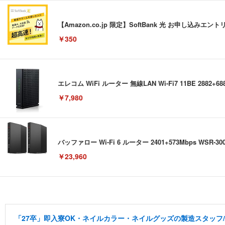
【Amazon.co.jp 限定】SoftBank 光 お申
￥350
エレコム WiFi ルーター 無線LAN Wi-Fi7 11BE 2882+6
￥7,980
バッファロー Wi-Fi 6 ルーター 2401+573Mbps WSR-3000
￥23,960
【ミニPC 最強 ゲーミング PC】GMKtec NucBox K8 Plus
外付けHDD 3TB ポータブルハードディスク USB3.0/2.
エレコム ワイヤレスマウス Bluetooth Slint M-TM10B
ulink・USB4.0×2 | Win11 Pro 5.1GHz | Win11 Pro |
「27卒」即入寮OK・ネイルカラー・ネイルグッズの製造スタッフ