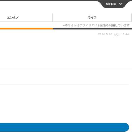
MENU
CLOSE
エンタメ
ライフ
2026.5.26（火）15:44
スマートフォン
ガジェット・ツール
その他
映画・ドラマ
韓国・芸能
グルメ
スポーツ
ショッピング
ブログ
その他