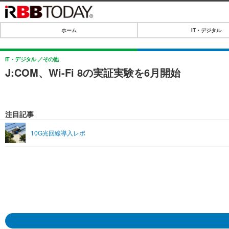
ホーム
IT・デジタル
ホーム
IT・デジタル
IT・デジタル
その他
J:COM、Wi-Fi 8の実証実験を6月開始
IT・デジタルTOP
SPEED TEST
ネタ
エンタメ
注目記事
ショッピング
エンタメTOP
ライフ
10G光回線導入レポ
韓流・K-POP
ライフTOP
リリース一覧
音楽
ペット
プッシュ通知の停止方法
グラビア
その他
ショッピング