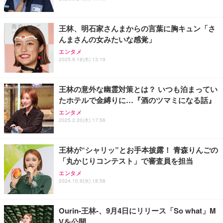
6KHz 音量調節対応
Bカード付き 180度回転レンズ 2000mAhバッテリー
循環録画 夜間録画 連写 タイマー撮影 軽量 Vlog 旅
￥49,979
￥999
￥8,330
行 アウトドア 会議商談 授業 スポーツカメラ 三角ス
王林、明石家さんまからの言葉に胸キュン「さ
タンド付き 日本語取扱説明書 (ピンク)
んまさんの女みたいな感覚」
【整備済み品】Dell E2724HS 27インチ 液晶モニタ
【HIFI音質】iphone イヤホンジャック ライトニン
スパイカメラ探知機ファインダー、 家庭用および保
エンタメ
ー フルHD（1920×1080）VA 非光沢 HDMI/DisplayP
グ イヤホン 変換 MFI認証 4極 内蔵DAC 遅延なし 音
護用、 操作およびスキャンデバイス付き車用隠しカ
2025.9.18(木) 13:19
ort/VGA スピーカー内蔵 高さ調整 スイベル VESA対
量調節/音楽
メラファインダー
応 ComfortView ビジネス向け
￥15,800
￥999
￥2,298
王林の意外な幽霊対策とは？ いつも泊まってい
たホテルで金縛りに…『酒のツマミになる話』
【MiniLED/24.5inch/280Hz/FHD】GRAPHT THE S
寝ホン 睡眠用イヤホン 寝ながら 痛くない 超軽量2.8
Vlog アクションカメラ、回転レンズ付き、フロント
HOOTER Gaming Monitor 24” Essential ゲーミン
g ASMR推薦 ワイヤレス Bluetooth6.1 柔軟性高 安
スクリーン、Type-C 充電、毎日の Vlog 用 1080P
エンタメ
グモニター QD 24.5インチ 1ms FHD 量子ドット 残
眠 仕事 ブルー
ハンドヘルドカメラ ポケットサイクリング映像 毎日
2025.2.20(木) 17:56
像低減 (3年保証 | 輝点保証 | 日本メーカー)
の Vlog
￥34,980
￥2,682
￥7,830
王林が“シャリッ”とお手本披露！ 青森りんごの
「丸かじりコンテスト」で審査員を担当
エンタメ
2024.10.9(水) 18:58
Ourin-王林-、9月4日にリリース「So what」M
Vを公開