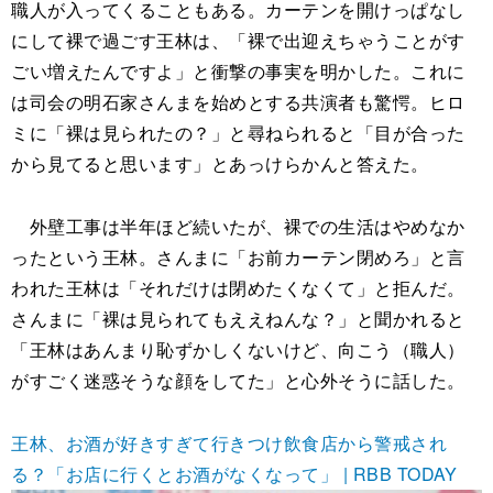
職人が入ってくることもある。カーテンを開けっぱなし
にして裸で過ごす王林は、「裸で出迎えちゃうことがす
ごい増えたんですよ」と衝撃の事実を明かした。これに
は司会の明石家さんまを始めとする共演者も驚愕。ヒロ
ミに「裸は見られたの？」と尋ねられると「目が合った
から見てると思います」とあっけらかんと答えた。
外壁工事は半年ほど続いたが、裸での生活はやめなか
ったという王林。さんまに「お前カーテン閉めろ」と言
われた王林は「それだけは閉めたくなくて」と拒んだ。
さんまに「裸は見られてもええねんな？」と聞かれると
「王林はあんまり恥ずかしくないけど、向こう（職人）
がすごく迷惑そうな顔をしてた」と心外そうに話した。
王林、お酒が好きすぎて行きつけ飲食店から警戒され
る？「お店に行くとお酒がなくなって」 | RBB TODAY