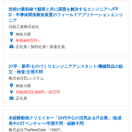
技術の最前線で顧客と共に課題を解決するエンジニアへ/FP
D・半導体関係製造装置のフィールドアプリケーションエンジ
ニア
日総工産株式会社
神奈川県
年収400万円～
正社員 / 契約社員 / 派遣社員
27卒・新卒/ものづくりエンジニアアシスタント/機械部品の組
立・検査/文理不問
株式会社ELシステム
神奈川県
月給26万2,300円～32万円
正社員
未経験動画クリエイター「20代中心の活気あるIT企業」/急成
長中のITベンチャー/学歴不問・経験不問
株式会社TheNewGate「15607」