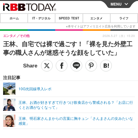
MENU
CLOSE
ホーム
IT・デジタル
SPEED TEST
エンタメ
ライフ
ホーム
IT・デジタル
エンタメ
その他
2026.5.27（水）15:20
王林、自宅では裸で過ごす！「裸を見た外壁工
IT・デジタルTOP
スマートフォン
SPEED TEST
事の職人さんが迷惑そうな顔をしていた」
ネタ
ガジェット・ツール
エンタメ
ショッピング
その他
エンタメTOP
映画・ドラマ
ライフ
注目記事
韓流・K-POP
韓国・芸能
ライフTOP
グルメ
リリース一覧
10G光回線導入レポ
音楽
スポーツ
ペット
ショッピング
プッシュ通知の停止方法
王林、お酒が好きすぎて行きつけ飲食店から警戒される？「お店に行
くとお酒がなくなって」
グラビア
ブログ
その他
王林、明石家さんまからの言葉に胸キュン「さんまさんの女みたいな
ショッピング
その他
感覚」