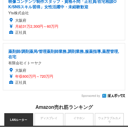
映像コンテンツ制作スタッフ・資格不問「正社員/在宅相談O
K/SNSスキル習得」女性活躍中・未経験歓迎
Yts株式会社
大阪府
月給31万2,300円～60万円
正社員
薬剤師/調剤薬局/管理薬剤師業務,調剤業務,服薬指導,薬歴管理,
在宅
有限会社イトーヤク
大阪府
年収600万円～720万円
正社員
Sponsored by
Amazon売れ筋ランキング
ディスプレイ
イヤホン
ウェアラブルカメ
LANルーター
ラ