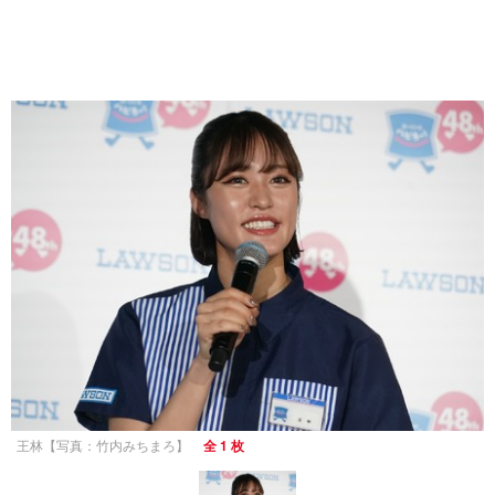
王林【写真：竹内みちまろ】
全 1 枚