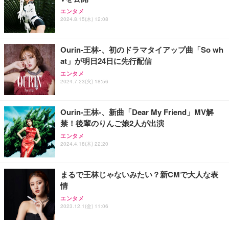
エンタメ
2024.8.15(木) 12:08
Ourin-王林-、初のドラマタイアップ曲「So wh
at」が明日24日に先行配信
エンタメ
2024.7.23(火) 18:56
Ourin-王林-、新曲「Dear My Friend」MV解
禁！後輩のりんご娘2人が出演
エンタメ
2024.4.18(木) 22:20
まるで王林じゃないみたい？新CMで大人な表
情
エンタメ
2023.12.1(金) 11:06