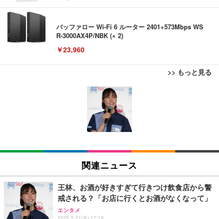
バッファロー Wi-Fi 6 ルーター 2401+573Mbps WS
R-3000AX4P/NBK (× 2)
￥23,960
>> もっと見る
EIZO ビジネス向けプレミアムモニター | FlexScan
Bluetoothイヤホン ワイヤレスイヤホン IPX7防水
AOUTNアクションカメラ メガネカメラ 2 7K Wi Fi
EV3240X-WT | 31.5型4K UHD・USB Type-C・ホワ
最大60時間再生 2026年最新Bluetooth6.0ブルートゥ
対応 一人称視点撮影 ブラック 眼鏡装着型 液晶画面
イト
ースイヤホン 全音域HIFI音質低遅延接続瞬時 片耳/
付き サイクリング用 | 広角レンズ搭載 軽量設計 簡
両耳 WEB会議/運動/ゲーム/通学通勤/スポーツ/音楽
単装着 長時間記録対応 液晶画面搭載 広角撮影対応
￥105,595
￥999
￥8,999
用iPhone/Android対応 (002 black)
軽量ボディ設計 録音機能対応 着脱しやすい構造 旅
行記録にも使いやすい (S111 ブラック + イヤーフッ
ク)
EIZO ビジネス向けプレミアムモニター | FlexScan
Grithope イヤホン タイプC【2026新モデル 耐久
1080P ポータブルウェアラブルカメラ旅行用軽量ビ
EV2740X-WT | 27.0型4K UHD・USB Type-C・ホワ
性】 有線イヤホン マイク付き HiFi音質 ノイズ低減
デオレコーダー軽量トラベルカメラ
関連ニュース
イト
重低音 遅延なし
￥3,255
￥109,572
￥949
王林、お酒が好きすぎて行きつけ飲食店から警
戒される？「お店に行くとお酒がなくなって」
Lightning to 3.5mm イヤホンジャック 変換 MFi認
XXA4Kアクションカメラ ウェアラブルカメラ Vlog
【純正品】27"ゲーミングモニター DualSense 充電
エンタメ
証 【ハイレゾ音質】 内蔵DAC 遅延なし 48ビット/9
ビデオカメラ ボディカメラ 1.9インチモニター 32G
2026.5.21(木) 17:19
フック付き（CFI-ZDM1J）