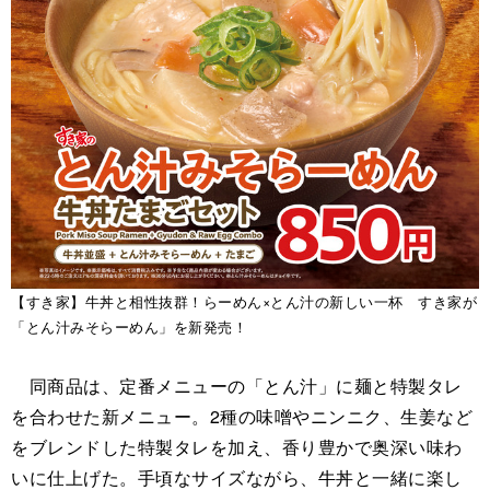
【すき家】牛丼と相性抜群！らーめん×とん汁の新しい一杯 すき家が
「とん汁みそらーめん」を新発売！
同商品は、定番メニューの「とん汁」に麺と特製タレ
を合わせた新メニュー。2種の味噌やニンニク、生姜など
をブレンドした特製タレを加え、香り豊かで奥深い味わ
いに仕上げた。手頃なサイズながら、牛丼と一緒に楽し