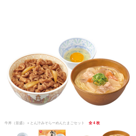
牛丼（並盛）＋とん汁みそらーめんたまごセット
全 4 枚