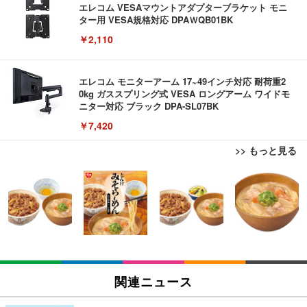
エレコム VESAマウントアダプターブラケット モニ
ター用 VESA規格対応 DPAＷQB01BK
￥2,110
エレコム モニターアーム 17~49インチ対応 耐荷重2
0kg ガススプリング式 VESA ロングアーム ワイドモ
ニター対応 ブラック DPA-SL07BK
￥7,420
>> もっと見る
【リチャージWiFi】バッテリーレス 日本100GB+世
ブラックニッカ ニッカ Nikka ウィスキー4000ml ブ
松阪牛 グルメ ハンバーグ 【誕生日ギフトセット】
界3GB 365日 ポケット WiFi ギガ付 海外利用可能
ラックニッカクリア ウヰスキー 【日本 アサヒ ウィ
誕生日プレゼント 高級 ハンバーグ 肉 ギフト 牛肉
【TD12-100GB/365日】
スキー】 大容量 お得 4リットル
食べ物 冷凍 高級 内祝 お返し 人気 お取り寄せ グル
メ 出産 男性 土産 女性 お父さん お母さん
￥9,980
￥3,940
￥4,000
【限定10GB増量モデル】国内メーカー直営 ポケッ
【Amazon.co.jp限定】コロナ・エキストラ Corona
松阪牛 グルメ ハンバーグ【オレンジ花束カード】
ト WiFi 『プレミアムチャージWiFi』X200 (日本国
Extra 瓶 [ 330ml × 8本 ] [オリジナルバケツ付きセッ
松坂牛 花 カード 高級ハンバーグ 肉 ギフト 牛肉 食
関連ニュース
内ギガ付) ギガ割引クーポン毎月付与 端末買い切り
ト] [ギフトBox入り]
べ物 冷凍 高級 プレゼント 内祝 お返し 人気 お取り
契約・クレカ不要 利用分だけ都度チャージ 充電不要
寄せ グルメ
￥6,980
￥2,249
￥4,000