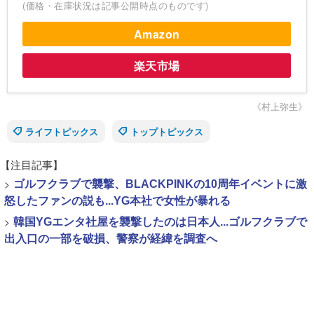
(価格・在庫状況は記事公開時点のものです)
Amazon
楽天市場
《村上弥生》
ライフトピックス
トップトピックス
【注目記事】
>
ゴルフクラブで襲撃、BLACKPINKの10周年イベントに激
怒したファンの説も...YG本社で女性が暴れる
>
韓国YGエンタ社屋を襲撃したのは日本人...ゴルフクラブで
出入口の一部を破損、警察が経緯を調査へ