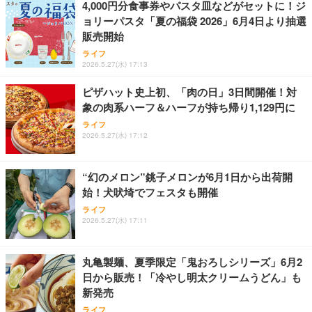
バッテリーレス 海外利用可能 ([X200]100GB/365日)
4,000円分食事券やパスタ皿などがセットに！ジ
ョリーパスタ「夏の福袋 2026」6月4日より抽選
【ecoco】 1年間 100GB 充電式 リチャージ 型 ポケ
父の日ギフト 松阪牛 グルメ ハンバーグ【父の日短
販売開始
霧島酒造 チューパック黒霧島 25度 [ 焼酎 宮崎県 18
ット Wi-Fi 契約不要 月額費用なし 【紛失・水濡れ・
冊 ブルー花束カード】父の日 食べ物 肉 父 お父さん
00ml×2本 ]
ライフ
落下も1年間交換保証】 工事不要 長時間利用 ギガ
お取り寄せグルメ おつまみ ハンバーグギフト 冷凍
2026.5.27(水) 17:13
リチャージ 可能
松良 お取り寄せ 絶品
￥4,080
￥10,980
￥4,000
ピザハット史上初、「肉の日」3日間開催！対
象の肉系ハーフ＆ハーフが持ち帰り1,129円に
【リチャージWiFi】超ロングバッテリー 100GB 365
お中元 ギフト 【TV紹介されました♪】 純系 名古屋
アサヒ スーパードライ [缶] 135ml x 24本 [ケース販
日 ギガ付き ポケット WiFi モバイルルーター 契約返
コーチン 燻製 4種 セット おつまみ お取り寄せグル
ライフ
売] [アサヒ 国産 ビール 缶 ALC 5%] LT-1226
2026.5.27(水) 17:12
却無し 月額費用無し 簡単ギガチャージ リチャージ
メ 100％国産 高級 地鶏 お肉 ハム ソーセージ 冷凍
電源ONで即時使える SE Pro 液晶画面付き バッテ
化粧箱入り 手提げ紙袋 熨斗対応可 南部食鶏 RK-29-
￥3,493
￥10,980
￥4,066
リー内蔵【SEProWH-100GB/365日】
B-R
“幻のメロン”銚子メロンが6月1日から出荷開
始！犬吠埼でフェスタも開催
【リチャージWiFi】バッテリー35時間 100GB 365日
Butz Delicatessen おつまみアソートセット 【誕生
天羽の梅 1800ml （ハイボールの元 焼酎用）[天羽飲
ギガ付 ポケット WiFi 海外利用可能【SEProBK-100
日用（バースデーカード付き）】 おつまみセット 6
ライフ
料製造 東京都]
GB/365日】
品 食べ比べ ご自宅用 お中元 合鴨 牛タン ロースト
2026.5.27(水) 17:11
ビーフ 燻製 詰め合わせ ギフト プレゼント おしゃれ
￥1,750
￥10,980
￥2,952
お取り寄せ 肉 国産 ビール オードブル 3000円
丸亀製麺、夏季限定「鬼おろしシリーズ」6月2
日から販売！「冷やし明太クリームうどん」も
新発売
ライフ