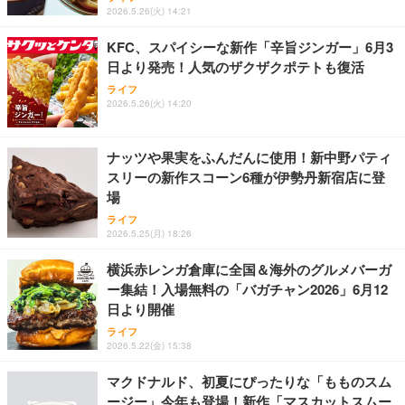
2026.5.26(火) 14:21
KFC、スパイシーな新作「辛旨ジンガー」6月3
日より発売！人気のザクザクポテトも復活
ライフ
2026.5.26(火) 14:20
ナッツや果実をふんだんに使用！新中野パティ
スリーの新作スコーン6種が伊勢丹新宿店に登
場
ライフ
2026.5.25(月) 18:26
横浜赤レンガ倉庫に全国＆海外のグルメバーガ
ー集結！入場無料の「バガチャン2026」6月12
日より開催
ライフ
2026.5.22(金) 15:38
マクドナルド、初夏にぴったりな「もものスム
ージー」今年も登場！新作「マスカットスムー