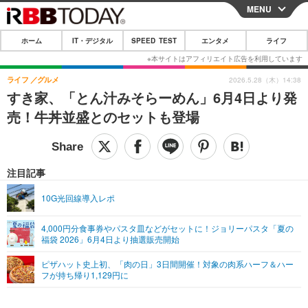
MENU
CLOSE
ホーム
IT・デジタル
SPEED TEST
エンタメ
ライフ
ホーム
IT・デジタル
ライフ
グルメ
2026.5.28（木）14:38
すき家、「とん汁みそらーめん」6月4日より発
IT・デジタルTOP
スマートフォン
SPEED TEST
売！牛丼並盛とのセットも登場
ネタ
ガジェット・ツール
エンタメ
ショッピング
その他
エンタメTOP
映画・ドラマ
ライフ
注目記事
韓流・K-POP
韓国・芸能
ライフTOP
グルメ
リリース一覧
10G光回線導入レポ
音楽
スポーツ
ペット
ショッピング
プッシュ通知の停止方法
4,000円分食事券やパスタ皿などがセットに！ジョリーパスタ「夏の
福袋 2026」6月4日より抽選販売開始
グラビア
ブログ
その他
ピザハット史上初、「肉の日」3日間開催！対象の肉系ハーフ＆ハー
ショッピング
その他
フが持ち帰り1,129円に