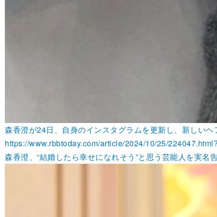
森香澄が24日、自身のインスタグラムを更新し、新しいヘ
https://www.rbbtoday.com/article/2024/10/25/224047.h
森香澄、“結婚したら幸せになれそう”と思う芸能人を実名告白「