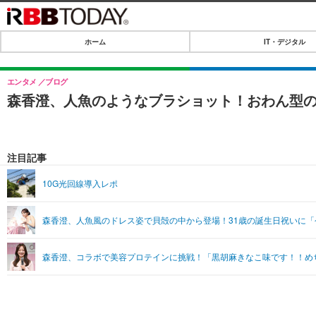
ホーム
IT・デジタル
ホーム
IT・デジタル
エンタメ
ブログ
森香澄、人魚のようなブラショット！おわん型
IT・デジタルTOP
SPEED TEST
ネタ
エンタメ
注目記事
ショッピング
エンタメTOP
ライフ
10G光回線導入レポ
韓流・K-POP
ライフTOP
リリース一覧
森香澄、人魚風のドレス姿で貝殻の中から登場！31歳の誕生日祝いに
音楽
ペット
プッシュ通知の停止方法
グラビア
その他
森香澄、コラボで美容プロテインに挑戦！「黒胡麻きなこ味です！！め
ショッピング