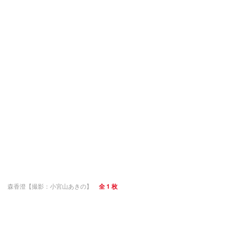
森香澄【撮影：小宮山あきの】
全 1 枚