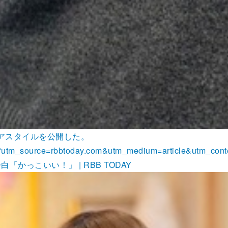
アスタイルを公開した。
tml?utm_source=rbbtoday.com&utm_medium=article&utm_con
かっこいい！」 | RBB TODAY