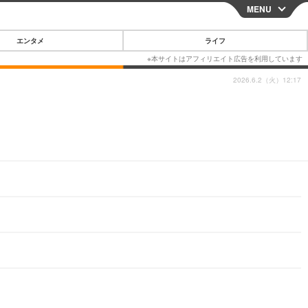
MENU
CLOSE
エンタメ
ライフ
2026.6.2（火）12:17
スマートフォン
ガジェット・ツール
その他
映画・ドラマ
韓国・芸能
グルメ
スポーツ
ショッピング
ブログ
その他