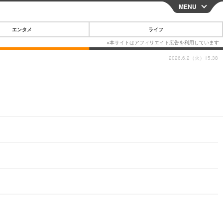
MENU
CLOSE
エンタメ
ライフ
2026.6.2（火）15:38
スマートフォン
ガジェット・ツール
その他
映画・ドラマ
韓国・芸能
グルメ
スポーツ
ショッピング
ブログ
その他