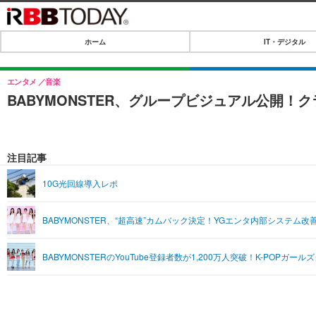
ホーム
IT・デジタル
ホーム
IT・デジタル
エンタメ
音楽
BABYMONSTER、グループビジュアル公開！
IT・デジタルTOP
SPEED TEST
ネタ
エンタメ
注目記事
ショッピング
エンタメTOP
ライフ
10G光回線導入レポ
韓流・K-POP
ライフTOP
リリース一覧
BABYMONSTER、“超高速”カムバック決定！YGエンタ内部システム
音楽
ペット
プッシュ通知の停止方法
グラビア
その他
BABYMONSTERのYouTube登録者数が1,200万人突破！K-POPガ
ショッピング