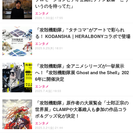
務用 おしゃれ パソコンチェア (ブラック)
いうのを待ってた」
Sezlife オフィスチェア デスクチェア 疲れない テレ
【整備済み品】Dell E2724HS 27インチ 液晶モニタ
Smart Basic(スマートベーシック) 【Amazon.co.jp
エンタメ
ワーク チェア 強化バックレスト 30度ロッキング機
ー フルHD（1920×1080）VA 非光沢 HDMI/DisplayP
限定】 Smart Basic アイリスオーヤマ ペットシーツ
2026.1.30(金) 17:55
能 人間工学 椅子 腰サポート 90度跳ね上げ式アーム
ort/VGA スピーカー内蔵 高さ調整 スイベル VESA対
超厚型 お徳用 ワイド 100枚入 (x 1) (ケース販売)
レスト 3Dヘッドレスト ハンガー付き 高反発クッシ
応 ComfortView ビジネス向け
「攻殻機動隊」“タチコマ”がアートで彩られ
￥7,680
￥15,800
￥3,670
ョン PCチェア 通気性メッシュ ゲーミング/勉強/事
る！ KODANSHA｜HERALBONYコラボで登場
務用 おしゃれ パソコンチェア (ホワイト)
エンタメ
ANDWINT オフィスチェア デスクチェア 肘なし メ
【MiniLED/24.5inch/280Hz/FHD】GRAPHT THE S
2025.9.25(木) 18:01
アイリスオーヤマ ペットシーツ 超厚型 お徳用 レギ
ッシュ 通気性 ランバーサポート付き 腰サポート ガ
HOOTER Gaming Monitor 24” Essential ゲーミン
ュラー 200枚入【Amazon.co.jp限定】
ス圧無段階昇降 360度回転 キャスター付き コンパク
グモニター QD 24.5インチ 1ms FHD 量子ドット 残
ト 幅52×奥行58.5×高さ84～96cm テレワーク 在宅
像低減 (3年保証 | 輝点保証 | 日本メーカー)
￥3,731
「攻殻機動隊」全アニメシリーズが一挙展示
￥4,139
￥34,980
勤務 ブラック
へ！『攻殻機動隊展 Ghost and the Shell』202
6年に開催決定
エンタメ
2025.7.4(金) 19:03
「攻殻機動隊」原作者の大展覧会「士郎正宗の
世界展」CLAMPや大暮維人も参加の作品コラ
ボ＆グッズ化が決定！
エンタメ
2025.3.21(金) 21:44