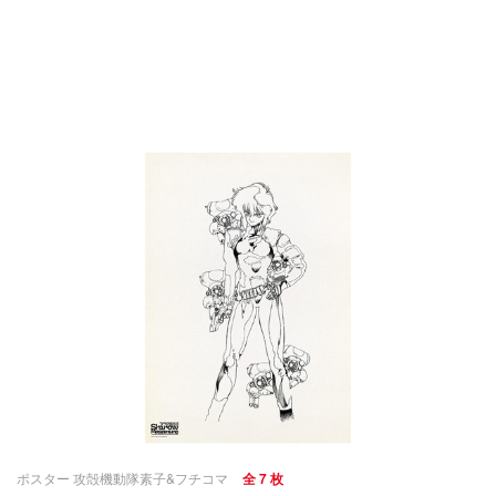
ポスター 攻殻機動隊素子&フチコマ
全 7 枚