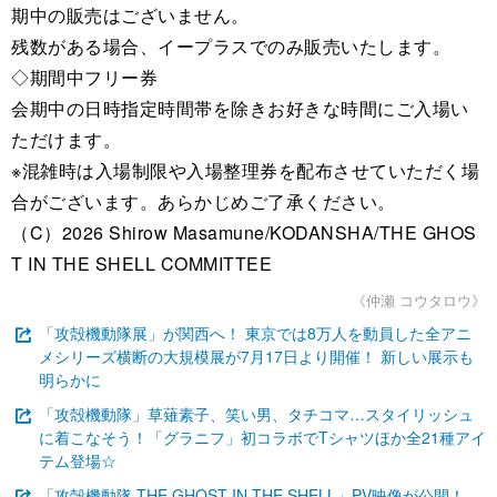
期中の販売はございません。
残数がある場合、イープラスでのみ販売いたします。
◇期間中フリー券
会期中の日時指定時間帯を除きお好きな時間にご入場い
ただけます。
※混雑時は入場制限や入場整理券を配布させていただく場
合がございます。あらかじめご了承ください。
（C）2026 Shirow Masamune/KODANSHA/THE GHOS
T IN THE SHELL COMMITTEE
《仲瀬 コウタロウ》
「攻殻機動隊展」が関西へ！ 東京では8万人を動員した全アニ
メシリーズ横断の大規模展が7月17日より開催！ 新しい展示も
明らかに
「攻殻機動隊」草薙素子、笑い男、タチコマ…スタイリッシュ
に着こなそう！「グラニフ」初コラボでTシャツほか全21種アイ
テム登場☆
「攻殻機動隊 THE GHOST IN THE SHELL」PV映像が公開！