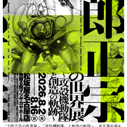
「士郎正宗の世界展～『攻殻機動隊』と創造の軌跡～」名古屋会場キ