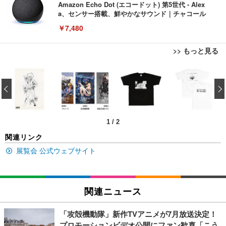
Amazon Echo Dot (エコードット) 第5世代 - Alex
a、センサー搭載、鮮やかなサウンド｜チャコール
￥7,480
>> もっと見る
[EdoErgo] オフィスチェア 椅子 テレワーク 疲れな
EIZO ビジネス向けプレミアムモニター | FlexScan
Amazonベーシック ペットシーツ 薄型 レギュラー 1
い 跳ね上げ式アームレスト コンパクト 約105度ロッ
EV3240X-WT | 31.5型4K UHD・USB Type-C・ホワ
‹
回使い捨て 無香料 ホワイト 300枚
キング pc 事務椅子 360度回転 座面昇降 強化ナイロ
イト
ン樹脂ベース 通気性メッシュ 在宅ワーク H-WY01
￥3,373
￥5,699
￥105,595
(黒網+黒枠+黒足)
1
/
2
EIZO ビジネス向けプレミアムモニター | FlexScan
SIHOO B100 オフィスチェア／デスクチェア メッシ
Amazonベーシック ペットシーツ 厚型 ワイド 42枚
関連リンク
EV2740X-WT | 27.0型4K UHD・USB Type-C・ホワ
ュチェア 人間工学 疲れない ブラック
x2袋(84枚) ホワイト(吸収面:ライトブルー)
イト
展覧会 公式ウェブサイト
￥27,999
￥3,234
￥109,572
Sezlife オフィスチェア デスクチェア 疲れない テレ
関連ニュース
【純正品】27"ゲーミングモニター DualSense 充電
ネオ・ルーライフ ネオ・オムツ L 中型犬用 26枚入
ワーク チェア 強化バックレスト 30度ロッキング機
フック付き（CFI-ZDM1J）
り 単品
能 人間工学 椅子 腰サポート 90度跳ね上げ式アーム
「攻殻機動隊」新作TVアニメが7月放送決定！
レスト 3Dヘッドレスト ハンガー付き 高反発クッシ
￥49,979
￥1,800
￥7,680
プロモーションビデオ公開にファン歓喜「こう
ョン PCチェア 通気性メッシュ ゲーミング/勉強/事