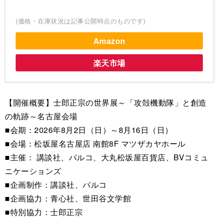
(価格・在庫状況は記事公開時点のものです)
Amazon
楽天市場
【開催概要】士郎正宗の世界展～「攻殻機動隊」と創造
の軌跡～名古屋会場
■会期：2026年8月2日（日）～8月16日（日）
■会場：松坂屋名古屋店 南館8F マツザカヤホール
■主催： 講談社、パルコ、大丸松坂屋百貨店、BVコミュ
ニケーションズ
■企画制作：講談社、パルコ
■企画協力：青心社、世田谷文学館
■特別協力：士郎正宗