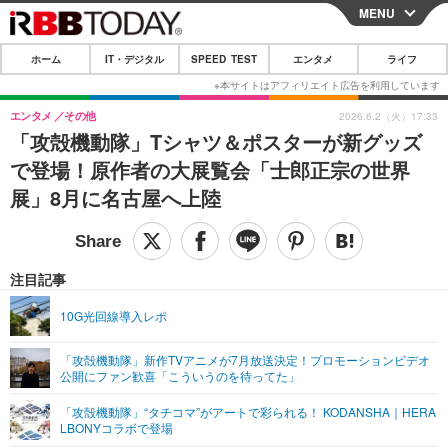
MENU
CLOSE
ホーム
IT・デジタル
SPEED TEST
エンタメ
ライフ
ホーム
IT・デジタル
エンタメ
その他
2026.6.2（火）17:33
「攻殻機動隊」Tシャツ＆ポスターが新グッズ
IT・デジタルTOP
スマートフォン
SPEED TEST
で登場！原作者の大展覧会「士郎正宗の世界
ネタ
ガジェット・ツール
展」8月に名古屋へ上陸
エンタメ
ショッピング
その他
エンタメTOP
映画・ドラマ
ライフ
韓流・K-POP
韓国・芸能
注目記事
ライフTOP
グルメ
リリース一覧
音楽
スポーツ
10G光回線導入レポ
ペット
ショッピング
プッシュ通知の停止方法
グラビア
ブログ
その他
「攻殻機動隊」新作TVアニメが7月放送決定！プロモーションビデオ
公開にファン歓喜「こういうのを待ってた」
ショッピング
その他
「攻殻機動隊」“タチコマ”がアートで彩られる！ KODANSHA｜HERA
LBONYコラボで登場