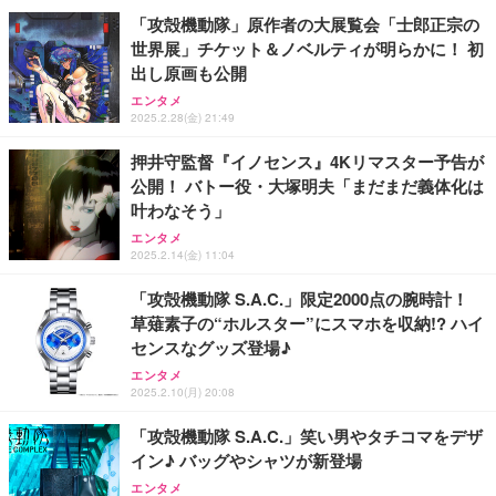
「攻殻機動隊」原作者の大展覧会「士郎正宗の
世界展」チケット＆ノベルティが明らかに！ 初
出し原画も公開
エンタメ
2025.2.28(金) 21:49
押井守監督『イノセンス』4Kリマスター予告が
公開！ バトー役・大塚明夫「まだまだ義体化は
叶わなそう」
エンタメ
2025.2.14(金) 11:04
「攻殻機動隊 S.A.C.」限定2000点の腕時計！
草薙素子の“ホルスター”にスマホを収納!? ハイ
センスなグッズ登場♪
エンタメ
2025.2.10(月) 20:08
「攻殻機動隊 S.A.C.」笑い男やタチコマをデザ
イン♪ バッグやシャツが新登場
エンタメ