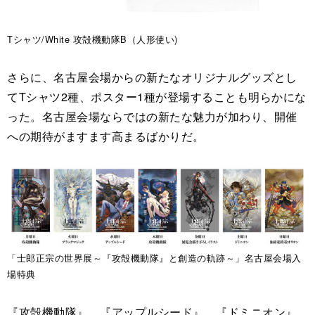
Tシャツ/White 攻殻機動隊B（人形使い)
さらに、名古屋会場からの新たなオリジナルグッズとし
てTシャツ2種、ポスター1種が登場することも明らかにな
った。名古屋会場ならではの新たな魅力が加わり、開催
への期待がますます高まるばかりだ。
「士郎正宗の世界展～『攻殻機動隊』と創造の軌跡～」名古屋会場入
場特典
『攻殻機動隊』、『アップルシード』、『ドミニオン』