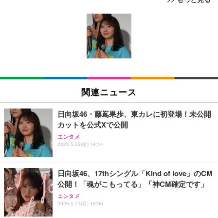
【リチャージWiFi】バッテリーレス 日本100GB+世
【整備済み品】ノートパソコン 富士通 LIEFBOOK
エレコム 充電器 Type-C USB-C 20W USB PD対応
界3GB 365日 ポケット WiFi ギガ付 海外利用可能
U9311X/F 13.3型 第11世代 Core i5-1145G7/Window
ケーブル一体型 1.5m PSE認証品 GaN採用 折りたた
【TD12-100GB/365日】
s11 Pro/MS Office 2021搭載/Webカメラ/Wifi・Blue
み式プラグ しろちゃん 【 iPhone16 15 等対応】 E
tooth・HDMI・Type-C/360度回転対応/有線静音マウ
C-AC6920WF
￥9,980
￥44,948
￥1,090
ス付属/180日保証(タッチスクリーン/メモリ16GB,S
SD256GB)
【限定10GB増量モデル】国内メーカー直営 ポケッ
【整備済み品】中古 ノートパソコン 富士通 A5511/
モバイルバッテリー 大容量 30000mAh 【22.5W/20
ト WiFi 『プレミアムチャージWiFi』X200 (日本国
15.6型/ 第11世代 Core i3-1125G4// Win11 Pro/MS
W急速充電 4本ケーブル内蔵】 209g超軽量 小型 バ
関連ニュース
内ギガ付) ギガ割引クーポン毎月付与 端末買い切り
Office 2021 Pro 付属/Webカメラ/DVD/豊富な接続端
ッテリー 5台同時充電 Type-C出力 スマホ 充電器 LC
契約・クレカ不要 利用分だけ都度チャージ 充電不要
子 (HDMI, VGA, USB 3.0)/ 有線静音マウス付属/ 180
D残量表示 LEDライト付き ストラップ付き 持ち運び
￥6,980
￥36,880
￥2,469
バッテリーレス 海外利用可能 ([X200]100GB/365日)
日保証（メモリ 8GB,SSD256GB）
携帯充電器 停電対策 アウトドア/旅行/出張/防災/緊
日向坂46・藤嶌果歩、東カレに初登場！未公開
急用 iOS/Android各種他対応 機内持込可 (高級白い)
カットを公式Xで公開
【ecoco】 1年間 100GB 充電式 リチャージ 型 ポケ
【整備済み品】中古 ノートパソコン 富士通 A5511/
エレコム 充電器 Type-C USB-C 20W USB PD対応 1
エンタメ
ット Wi-Fi 契約不要 月額費用なし 【紛失・水濡れ・
15.6型/ 第11世代 Core i3-1125G4// Win11 Pro/MS
ポート PSE認証品 GaN採用 折りたたみ式プラグ ホ
2026.5.29(金) 14:14
落下も1年間交換保証】 工事不要 長時間利用 ギガ
Office 2021 Pro 付属/Webカメラ/DVD/豊富な接続端
ワイト 【 iPhone16 15 等対応】 EC-AC6820WH
リチャージ 可能
子 (HDMI, VGA, USB 3.0)/ 有線静音マウス付属/ 180
￥10,980
￥49,880
￥790
日保証（メモリ 16GB,SSD512GB）
日向坂46、17thシングル「Kind of love」のCM
公開！「魂がこもってる」「神CM確定です」
【リチャージWiFi】超ロングバッテリー 100GB 365
【整備済み品】ノートパソコン 富士通 LIEFBOOK
エレコム 充電器 40W 2ポート Type-C USB PD対応
エンタメ
日 ギガ付き ポケット WiFi モバイルルーター 契約返
U9311X/F 13.3型 第11世代 Core i5-1145G7/Window
PPS対応 GaN II採用 折りたたみ式プラグ ホワイト
2026.5.11(月) 19:06
却無し 月額費用無し 簡単ギガチャージ リチャージ
s11 Pro/MS Office 2021搭載/Webカメラ/Wifi・Blue
EC-AC10640WH
電源ONで即時使える SE Pro 液晶画面付き バッテ
tooth・HDMI・Type-C/360度回転対応/有線静音マウ