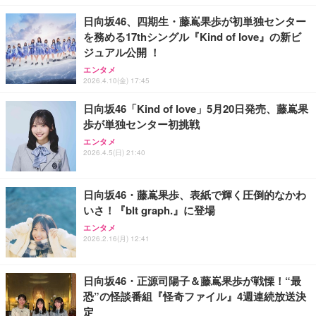
￥10,980
￥44,880
￥1,790
リー内蔵【SEProWH-100GB/365日】
ス付属/180日保証(タッチスクリーン/メモリ8GB,SS
日向坂46、四期生・藤嶌果歩が初単独センター
D256GB)
を務める17thシングル『Kind of love』の新ビ
【リチャージWiFi】バッテリー35時間 100GB 365日
VETESAノートパソコン Corei7 15.6インチ IPS液
エレコム 65W 充電器 Type-C コンセント 急速 PD対
ジュアル公開 ！
ギガ付 ポケット WiFi 海外利用可能【SEProBK-100
晶/1920×1080FHD Office2024搭載 Win11 Pro ノー
応 スイング式プラグ採用 PSE技術基準適合 ブラッ
GB/365日】
トPC 16GB メモリ SSD 256GB WEBカメラ付き 軽
ク EC-AC12465BK
エンタメ
量薄型 laptop WIFI5/BT5.0/指紋認証機能/テンキー/
2026.4.10(金) 17:45
￥10,980
￥59,980
￥2,190
日本語キーボード ラップトップ 学生向け 仕事用 学
習用 ピンク
日向坂46「Kind of love」5月20日発売、藤嶌果
歩が単独センター初挑戦
エンタメ
2026.4.5(日) 21:40
日向坂46・藤嶌果歩、表紙で輝く圧倒的なかわ
いさ！『blt graph.』に登場
エンタメ
2026.2.16(月) 12:41
日向坂46・正源司陽子＆藤嶌果歩が戦慄！“最
恐”の怪談番組『怪奇ファイル』4週連続放送決
定