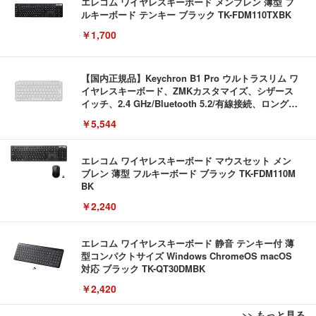
エレコム ワイヤレスキーボード メンブレン 薄型 フ
ルキーボード テンキー ブラック TK-FDM110TXBK
￥1,700
【国内正規品】Keychron B1 Pro ウルトラスリム ワ
イヤレスキーボード、ZMKカスタマイズ、シザース
イッチ、2.4 GHz/Bluetooth 5.2/有線接続、ロングバ
ッテリーライフ、Mac Windows Linux対応 (アイボ
￥5,544
リーホワイト（かな印字なし）, JISレイアウト)
エレコム ワイヤレスキーボード マウスセット メン
ブレン 薄型 フルキーボード ブラック TK-FDM110M
BK
￥2,240
エレコム ワイヤレスキーボード 静音 テンキー付 薄
型コンパクトサイズ Windows ChromeOS macOS
対応 ブラック TK-QT30DMBK
￥2,420
>> もっと見る