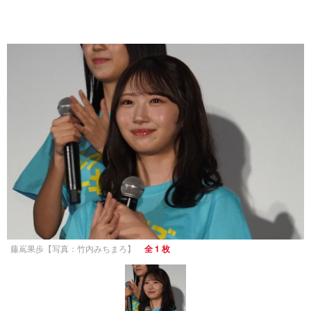
藤嶌果歩【写真：竹内みちまろ】
全 1 枚