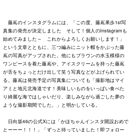
藤嶌のインスタグラムには、「この度、藤嶌果歩1st写
真集の発売が決定しました そして！個人のInstagramも
始めてみました～ これからよろしくお願いします！」
という文章とともに、三つ編みにニット帽をかぶった藤
嶌の写真がアップされた。他にもブラウンの水玉模様の
ワンピースを着た藤嶌や、アイスクリームを持った藤嶌
が舌をちょっとだけ出して笑う写真などが上げられてい
る。藤嶌は発売予定の写真集についても「撮影地はマイ
アミと地元北海道です！美味しいものをいっぱい食べた
り綺麗な海ではしゃいだり、楽しみながら過ごした夢の
ような撮影期間でした。」と明かしている。
日向坂46の公式Xには「かほちゃんインスタ開設おめで
とーーー！！！」「ずっと待っていました！即フォロー