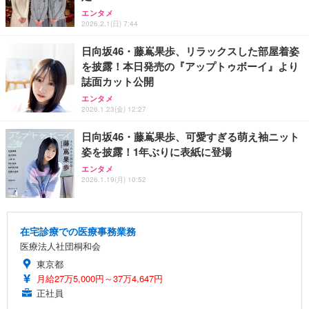
エンタメ
2026.2.1(日) 7:44
日向坂46・藤嶌果歩、リラックスした部屋着姿
を披露！本日発売の『アップトゥボーイ』より
誌面カット公開
エンタメ
2026.1.23(金) 12:27
日向坂46・藤嶌果歩、可愛すぎる萌え袖ニット
姿を披露！1年ぶりに表紙に登場
エンタメ
2026.1.19(月) 10:52
在宅診療での医療事務業務
医療法人社団桐和会
東京都
月給27万5,000円～37万4,647円
正社員