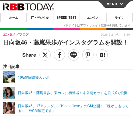
MENU
CLOSE
ホーム
IT・デジタル
SPEED TEST
エンタメ
ライフ
ホーム
IT・デジタル
エンタメ
ブログ
2026.6.2（火）18:40
日向坂46・藤嶌果歩がインスタグラムを開設！
IT・デジタルTOP
スマートフォン
SPEED TEST
ネタ
ガジェット・ツール
エンタメ
注目記事
ショッピング
その他
エンタメTOP
映画・ドラマ
ライフ
10G光回線導入レポ
韓流・K-POP
韓国・芸能
ライフTOP
グルメ
リリース一覧
日向坂46・藤嶌果歩、東カレに初登場！未公開カットを公式Xで公開
音楽
スポーツ
ペット
ショッピング
プッシュ通知の停止方法
グラビア
ブログ
日向坂46、17thシングル「Kind of love」のCM公開！「魂がこもって
その他
る」「神CM確定です」
ショッピング
その他