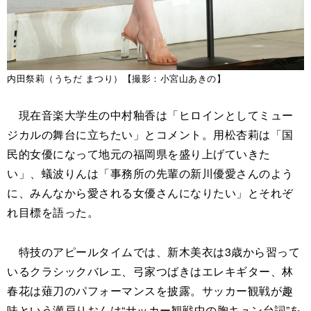
内田祭莉（うちだ まつり）【撮影：小宮山あきの】
現在音楽大学生の中村釉香は「ヒロインとしてミュー
ジカルの舞台に立ちたい」とコメント。用松杏莉は「国
民的女優になって地元の福岡県を盛り上げていきた
い」、蟻波りんは「事務所の先輩の新川優愛さんのよう
に、みんなから愛される女優さんになりたい」とそれぞ
れ目標を語った。
特技のアピールタイムでは、新木美衣は3歳から習って
いるクラシックバレエ、弓家つばきはエレキギター、林
春花は薙刀のパフォーマンスを披露。サッカー観戦が趣
味という瀬戸りおんは“サッカー観戦中の胸キュン台詞”を