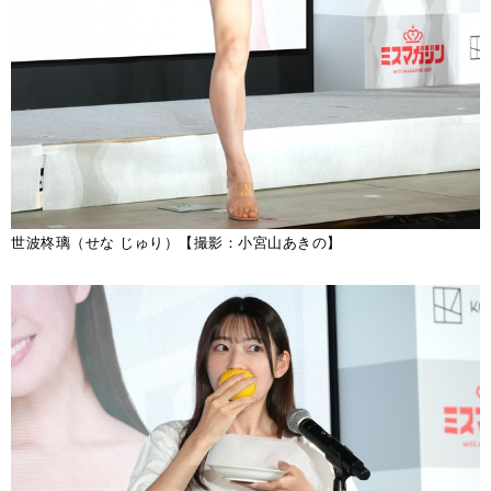
世波柊璃（せな じゅり）【撮影：小宮山あきの】