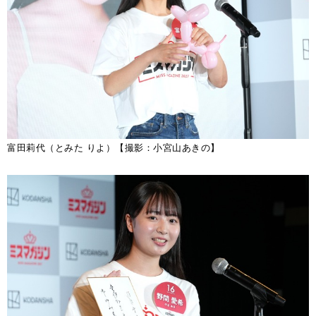
富田莉代（とみた りよ）【撮影：小宮山あきの】