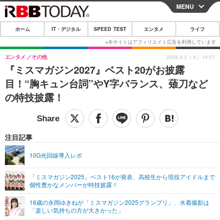
MENU
CLOSE
ホーム
IT・デジタル
SPEED TEST
エンタメ
ライフ
ホーム
IT・デジタル
エンタメ
その他
2026.6.2（火）19:57
『ミスマガジン2027』ベスト20がお披露
IT・デジタルTOP
スマートフォン
SPEED TEST
目！“胸キュン台詞”やY字バランス、薙刀など
ネタ
ガジェット・ツール
の特技披露！
エンタメ
ショッピング
その他
エンタメTOP
映画・ドラマ
ライフ
韓流・K-POP
韓国・芸能
注目記事
ライフTOP
グルメ
リリース一覧
音楽
スポーツ
10G光回線導入レポ
ペット
ショッピング
プッシュ通知の停止方法
グラビア
ブログ
その他
「ミスマガジン2025」ベスト16が発表、高校生から現役アイドルまで
個性豊かなメンバーが特技披露！
ショッピング
その他
16歳の永岡ゆきねが「ミスマガジン2025グランプリ」、水着撮影は
「楽しい気持ちの方が大きかった」