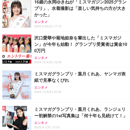
16歳の永岡ゆきねが「ミスマガジン2025グラン
務用 おしゃれ パソコンチェア (ブラック)
プリ」、水着撮影は「楽しい気持ちの方が大き
Sezlife オフィスチェア デスクチェア 疲れない テレ
【整備済み品】Dell E2724HS 27インチ 液晶モニタ
Smart Basic(スマートベーシック) 【Amazon.co.jp
かった」
ワーク チェア 強化バックレスト 30度ロッキング機
ー フルHD（1920×1080）VA 非光沢 HDMI/DisplayP
限定】 Smart Basic アイリスオーヤマ ペットシーツ
能 人間工学 椅子 腰サポート 90度跳ね上げ式アーム
ort/VGA スピーカー内蔵 高さ調整 スイベル VESA対
超厚型 お徳用 ワイド 100枚入 (x 1) (ケース販売)
エンタメ
レスト 3Dヘッドレスト ハンガー付き 高反発クッシ
応 ComfortView ビジネス向け
2025.8.26(火) 17:15
￥7,680
￥15,800
￥3,670
ョン PCチェア 通気性メッシュ ゲーミング/勉強/事
務用 おしゃれ パソコンチェア (ホワイト)
沢口愛華や菊地姫奈を輩出した「ミスマガジ
ン」が今年も始動！ グランプリ受賞者は賞金10
ANDWINT オフィスチェア デスクチェア 肘なし メ
【MiniLED/24.5inch/280Hz/FHD】GRAPHT THE S
アイリスオーヤマ ペットシーツ 超厚型 お徳用 レギ
ッシュ 通気性 ランバーサポート付き 腰サポート ガ
HOOTER Gaming Monitor 24” Essential ゲーミン
0万円
ュラー 200枚入【Amazon.co.jp限定】
ス圧無段階昇降 360度回転 キャスター付き コンパク
グモニター QD 24.5インチ 1ms FHD 量子ドット 残
エンタメ
ト 幅52×奥行58.5×高さ84～96cm テレワーク 在宅
像低減 (3年保証 | 輝点保証 | 日本メーカー)
￥3,731
2024.12.9(月) 16:36
￥4,139
￥34,980
勤務 ブラック
ミスマガグランプリ・葉月くれあ、ヤンマガ表
紙で見事なくびれ
エンタメ
2024.10.3(木) 20:53
ミスマガグランプリ・葉月くれあ、ランジェリ
ー初解禁の1st写真集は「何十年も見続けて！」
エンタメ
2025.9.1(月) 10:02