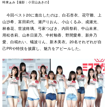
時東ぁみ【撮影：小宮山あきの】
今回ベスト20に進出したのは、白石杏衣、花守雛、上
山沙希、富田莉代、瀬戸りおん、小山くるみ、成瀬光、
林春花、世波柊璃、弓家つばき、内田祭莉、中山未來、
用松杏莉、山本日菜乃、中村釉香、野間愛希、新井乃
愛、白椛れい、蟻波りん、新木美衣。20名それぞれが自
己PRや特技を披露し、魅力をアピールした。