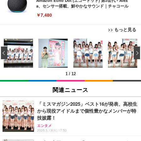
Amazon Echo Dot (エコードット) 第5世代 - Alex
a、センサー搭載、鮮やかなサウンド｜チャコール
￥7,480
>> もっと見る
[EdoErgo] オフィスチェア 椅子 テレワーク 疲れな
EIZO ビジネス向けプレミアムモニター | FlexScan
Amazonベーシック ペットシーツ 薄型 レギュラー 1
い 跳ね上げ式アームレスト コンパクト 約105度ロッ
EV3240X-WT | 31.5型4K UHD・USB Type-C・ホワ
‹
回使い捨て 無香料 ホワイト 300枚
キング pc 事務椅子 360度回転 座面昇降 強化ナイロ
イト
ン樹脂ベース 通気性メッシュ 在宅ワーク H-WY01
￥3,373
￥5,699
￥105,595
(黒網+黒枠+黒足)
1
/
12
EIZO ビジネス向けプレミアムモニター | FlexScan
SIHOO B100 オフィスチェア／デスクチェア メッシ
Amazonベーシック ペットシーツ 厚型 ワイド 42枚
EV2740X-WT | 27.0型4K UHD・USB Type-C・ホワ
ュチェア 人間工学 疲れない ブラック
x2袋(84枚) ホワイト(吸収面:ライトブルー)
関連ニュース
イト
￥27,999
￥3,234
￥109,572
「ミスマガジン2025」ベスト16が発表、高校生
から現役アイドルまで個性豊かなメンバーが特
Sezlife オフィスチェア デスクチェア 疲れない テレ
技披露！
【純正品】27"ゲーミングモニター DualSense 充電
ネオ・ルーライフ ネオ・オムツ L 中型犬用 26枚入
ワーク チェア 強化バックレスト 30度ロッキング機
フック付き（CFI-ZDM1J）
り 単品
エンタメ
能 人間工学 椅子 腰サポート 90度跳ね上げ式アーム
2025.5.13(火) 17:50
レスト 3Dヘッドレスト ハンガー付き 高反発クッシ
￥49,979
￥1,800
￥7,680
ョン PCチェア 通気性メッシュ ゲーミング/勉強/事