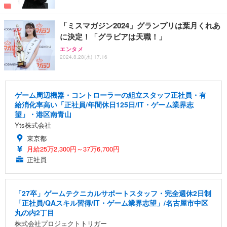
「ミスマガジン2024」グランプリは葉月くれあ
に決定！「グラビアは天職！」
エンタメ
2024.8.28(水) 17:16
ゲーム周辺機器・コントローラーの組立スタッフ正社員・有
給消化率高い「正社員/年間休日125日/IT・ゲーム業界志
望」・港区南青山
Yts株式会社
東京都
月給25万2,300円～37万6,700円
正社員
「27卒」ゲームテクニカルサポートスタッフ・完全週休2日制
「正社員/QAスキル習得/IT・ゲーム業界志望」/名古屋市中区
丸の内2丁目
株式会社プロジェクトトリガー