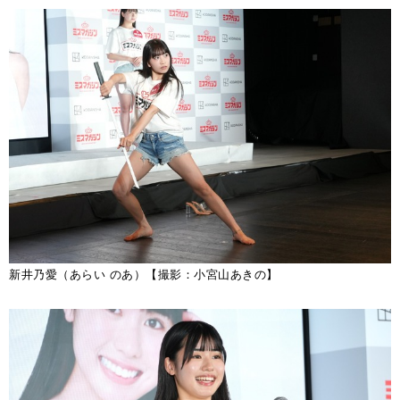
新井乃愛（あらい のあ）【撮影：小宮山あきの】