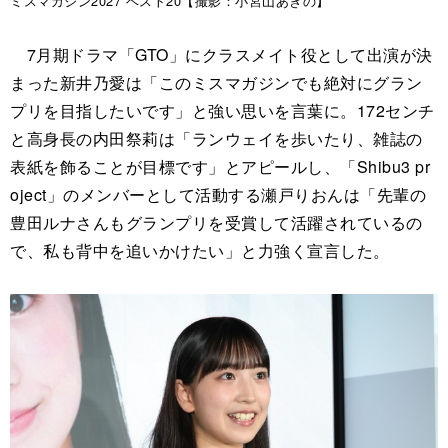
ミスマガジン2027 ベスト20【撮影：小宮山あきの】
7月期ドラマ「GTO」にクラスメイト役として出演が決
まった新井乃愛は「このミスマガジンでも絶対にグラン
プリを目指したいです」と強い思いを言葉に。172センチ
と高身長の内田祭莉は「ランウェイを歩いたり、雑誌の
表紙を飾ることが目標です」とアピールし、「Shibu3 pr
oject」のメンバーとして活動する瀬戸りおんは「先輩の
豊田ルナさんもグランプリを受賞して活躍されているの
で、私も背中を追いかけたい」と力強く宣言した。