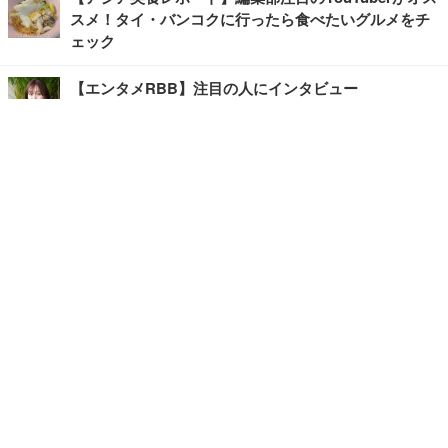
スメ！タイ・バンコクに行ったら食べたいグルメをチ
ェック
【エンタメRBB】注目の人にインタビュー
【坂道グループニュース】ーエンタメRBBー
今観るべきオススメ「韓国ドラマ」
快適デスクのヒントが満載！こだわりデスクツアー
【進化するオフィス】
記事
ホーム
›
エンタメ
›
その他
›