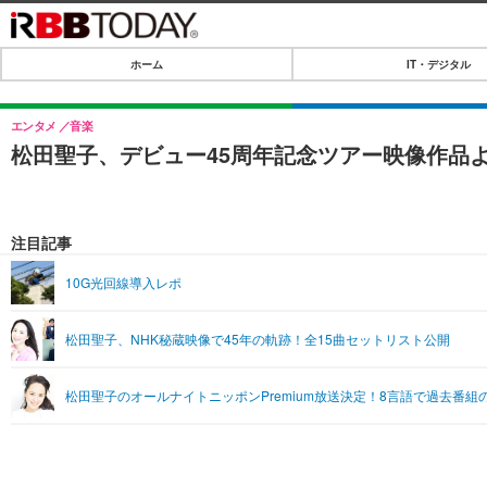
ホーム
IT・デジタル
ホーム
IT・デジタル
エンタメ
音楽
松田聖子、デビュー45周年記念ツアー映像作品より「R
IT・デジタルTOP
SPEED TEST
ネタ
エンタメ
注目記事
ショッピング
エンタメTOP
ライフ
10G光回線導入レポ
韓流・K-POP
ライフTOP
リリース一覧
松田聖子、NHK秘蔵映像で45年の軌跡！全15曲セットリスト公開
音楽
ペット
プッシュ通知の停止方法
グラビア
その他
松田聖子のオールナイトニッポンPremium放送決定！8言語で過去番組
ショッピング