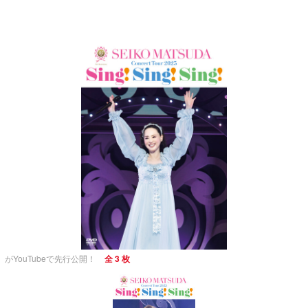
」がYouTubeで先行公開！
全 3 枚