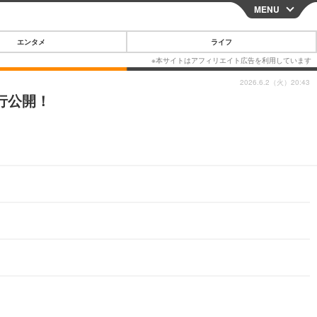
MENU
CLOSE
エンタメ
ライフ
2026.6.2（火）20:43
先行公開！
スマートフォン
ガジェット・ツール
その他
映画・ドラマ
韓国・芸能
グルメ
スポーツ
ショッピング
ブログ
その他