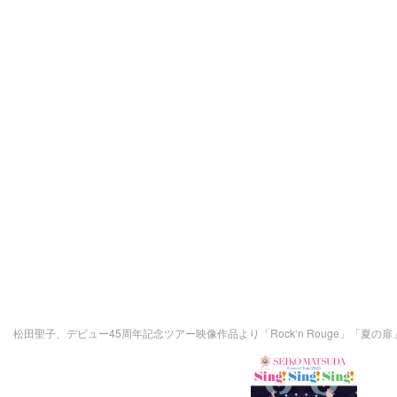
松田聖子、デビュー45周年記念ツアー映像作品より「Rock‘n Rouge」「夏の扉