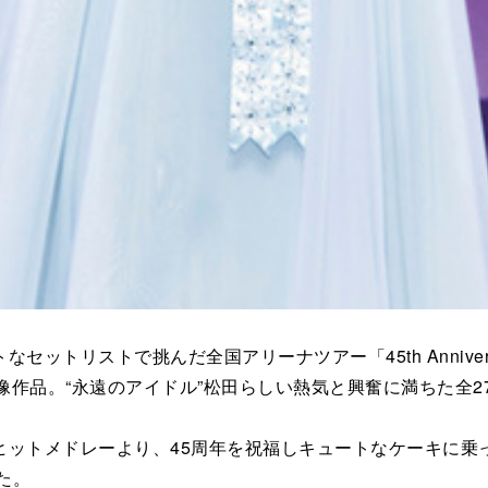
全国アリーナツアー「45th Anniversary Seiko Matsud
像作品。“永遠のアイドル”松田らしい熱気と興奮に満ちた全2
メドレーより、45周年を祝福しキュートなケーキに乗って登場
た。