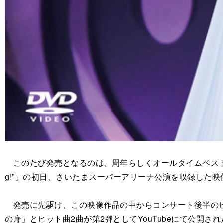
このたび発売となるのは、周年らしくオールタイムベストなセットリストで挑んだ
g!”」の初日、さいたまスーパーアリーナ公演を収録した映
発売に先駆け、この映像作品の中からコンサート後半のヒット
の扉」とヒット曲2曲が第2弾としてYouTubeにて公開され