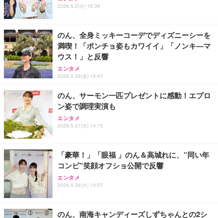
グル ロング 17~32インチ対応 耐荷重9kg VESA規格
Fire TV本体が必要です
2026.6.2(火) 18:36
Shall we ダンス？
対応 ブラック DPAWSN01BK
￥3,980
￥2,490
のん、全身ミッキーコーデでディズニーシーを
満喫！「ポンチョ姿もカワイイ」「ノンキ―マ
エレコム VESAマウントアダプターブラケット モニ
ウス！」と反響
INI THE MOVIE『I Need I』
Amazon 5W USB 充電器
ター用 VESA規格対応 DPAＷQB01BK
エンタメ
￥2,100
￥1,980
2026.5.29(金) 16:47
￥2,110
のん、サーモン一匹プレゼントに感動！エプロ
ン姿で調理実演も
エレコム モニターアーム 17~49インチ対応 耐荷重2
0kg ガススプリング式 VESA ロングアーム ワイドモ
Amazon純正 USBタイプCケーブル (ブラック)
エンタメ
IVE THE 1ST WORLD TOUR in CINEMA（字幕版）
ニター対応 ブラック DPA-SL07BK
2026.5.27(水) 14:15
￥1,180
￥7,420
「豪華！」「眼福 」のん＆高城れに、”同い年
コンビ”笑顔オフショ公開で反響
エンタメ
2026.5.26(火) 10:57
のん、南海キャンディーズしずちゃんとの2シ