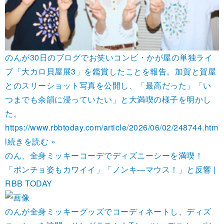
のんが30日のブログでお笑いコンビ・かが屋の単独ライ
ブ「大カロ貝屋展3」を鑑賞したことを報告。加賀と賀屋
とのスリーショット写真を公開し、「最高だった」「い
つまでも余韻に浸っていたい」と大満喫の様子を明かし
た。
https://www.rbbtoday.com/article/2026/06/02/248744.htm
l
続きを読む »
のん、全身ミッキーコーデでディズニーシーを満喫！
「ポンチョ姿もカワイイ」「ノンキ―マウス！」と反響 |
RBB TODAY
のんが全身ミッキーグッズでコーディネートし、ディズ