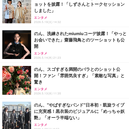
ョットを披露！「しずさんとトークセッション
しました」
エンタメ
2026.5.19(火) 14:32
のん、洗練されたmiumiuコーデ披露！「やっと
お会いできた」齋藤飛鳥とのツーショットも公
開
エンタメ
2026.5.14(木) 21:23
のん、スゴすぎる満開のバラとのショット公
開！ファン「雰囲気良すぎ」「素敵な写真」と
驚き
エンタメ
2026.5.13(水) 11:35
のん、"やばすぎなバンド"日本初・凱旋ライブ
に充実感！黒衣装のビジュアルに「めっちゃ妖
艶」「オーラ半端ない」
エンタメ
2026.4.28(火) 8:07