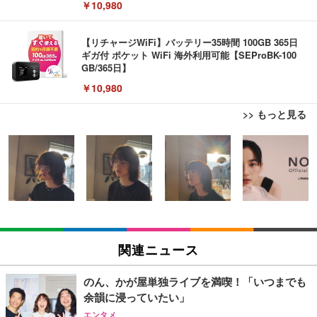
￥10,980
リー内蔵【SEProWH-100GB/365日】
【リチャージWiFi】バッテリー35時間 100GB 365日
ギガ付 ポケット WiFi 海外利用可能【SEProBK-100
GB/365日】
￥10,980
>> もっと見る
エレコム モニターアーム シングルアーム 17~32イン
12cm HDMI延長ケーブル Fire TV Stick対応 オス-メ
チ対応 耐荷重:9kg ガス式 VESA規格対応 ブラック
ス アダプター
マイケル・ジャクソン Ｔｈｉｓ Ｉｓ Ｉｔ
DPA-SS02BK
￥880
￥3,770
エレコム モニターアーム ワイドモニター対応 17~49
インチ対応 耐荷重2kg～20kg ガス式 取り付けブラ
ハイスクール・ミュージカル (吹替版)
Amazon micro-USB イーサネットアダプター
関連ニュース
ケット付属 関節5軸 DPA-SS11BK
￥400
￥1,780
￥8,260
のん、かが屋単独ライブを満喫！「いつまでも
余韻に浸っていたい」
エレコム モニターアーム ディスプレイアーム シン
Alexa対応音声認識リモコン Pro | 対応する別売りの
エンタメ