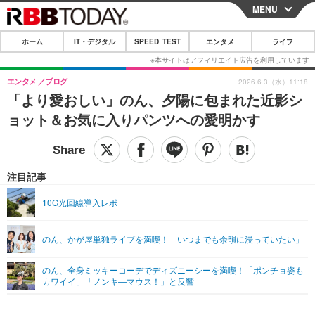
MENU
CLOSE
ホーム
IT・デジタル
SPEED TEST
エンタメ
ライフ
ホーム
IT・デジタル
エンタメ
ブログ
2026.6.3（水）11:18
「より愛おしい」のん、夕陽に包まれた近影シ
IT・デジタルTOP
スマートフォン
SPEED TEST
ョット＆お気に入りパンツへの愛明かす
ネタ
ガジェット・ツール
エンタメ
ショッピング
その他
エンタメTOP
映画・ドラマ
ライフ
注目記事
韓流・K-POP
韓国・芸能
ライフTOP
グルメ
リリース一覧
10G光回線導入レポ
音楽
スポーツ
ペット
ショッピング
プッシュ通知の停止方法
のん、かが屋単独ライブを満喫！「いつまでも余韻に浸っていたい」
グラビア
ブログ
その他
のん、全身ミッキーコーデでディズニーシーを満喫！「ポンチョ姿も
ショッピング
その他
カワイイ」「ノンキ―マウス！」と反響