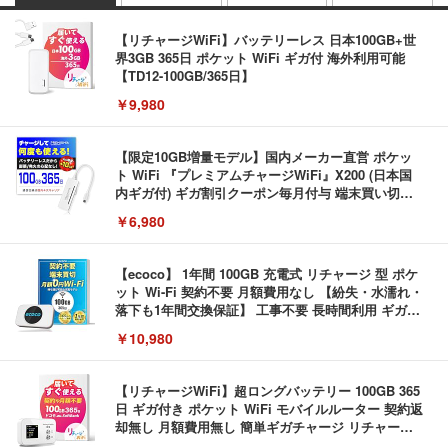
【リチャージWiFi】バッテリーレス 日本100GB+世
界3GB 365日 ポケット WiFi ギガ付 海外利用可能
【TD12-100GB/365日】
￥9,980
【限定10GB増量モデル】国内メーカー直営 ポケッ
ト WiFi 『プレミアムチャージWiFi』X200 (日本国
内ギガ付) ギガ割引クーポン毎月付与 端末買い切り
契約・クレカ不要 利用分だけ都度チャージ 充電不要
￥6,980
バッテリーレス 海外利用可能 ([X200]100GB/365日)
【ecoco】 1年間 100GB 充電式 リチャージ 型 ポケ
ット Wi-Fi 契約不要 月額費用なし 【紛失・水濡れ・
落下も1年間交換保証】 工事不要 長時間利用 ギガ
リチャージ 可能
￥10,980
【リチャージWiFi】超ロングバッテリー 100GB 365
日 ギガ付き ポケット WiFi モバイルルーター 契約返
却無し 月額費用無し 簡単ギガチャージ リチャージ
電源ONで即時使える SE Pro 液晶画面付き バッテ