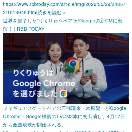
https://www.rbbtoday.com/article/img/2026/05/29/24857
2/1014945.html
続きを読む »
世界を魅了した“りくりゅうペア”がGoogleの新CMに出
演！ | RBB TODAY
フィギュアスケートペアの三浦璃来・木原龍一がGoogle
Chrome・Google検索のTVCM2本に初出演し、4月17日
から全国放映が開始される。