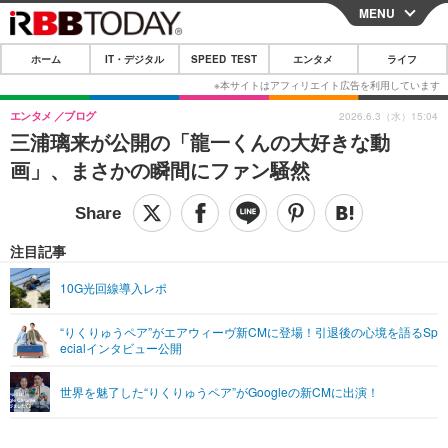
MENU
CLOSE
ホーム
IT・デジタル
SPEED TEST
エンタメ
ライフ
ホーム
IT・デジタル
エンタメ
ブログ
2026.6.3（水）15:04
三浦璃来が公開の「龍一くんの大好きな動
IT・デジタルTOP
スマートフォン
SPEED TEST
画」、まさかの瞬間にファン騒然
ネタ
ガジェット・ツール
エンタメ
ショッピング
その他
エンタメTOP
映画・ドラマ
ライフ
注目記事
韓流・K-POP
韓国・芸能
ライフTOP
グルメ
リリース一覧
10G光回線導入レポ
音楽
スポーツ
ペット
ショッピング
プッシュ通知の停止方法
“りくりゅうペア”がエアウィーヴ新CMに登場！引退後の心境を語るSp
ecialインタビュー公開
グラビア
ブログ
その他
ショッピング
その他
世界を魅了した“りくりゅうペア”がGoogleの新CMに出演！