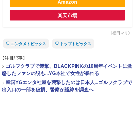
Amazon
楽天市場
《福田マリ》
エンタメトピックス
トップトピックス
【注目記事】
>
ゴルフクラブで襲撃、BLACKPINKの10周年イベントに激
怒したファンの説も...YG本社で女性が暴れる
>
韓国YGエンタ社屋を襲撃したのは日本人...ゴルフクラブで
出入口の一部を破損、警察が経緯を調査へ