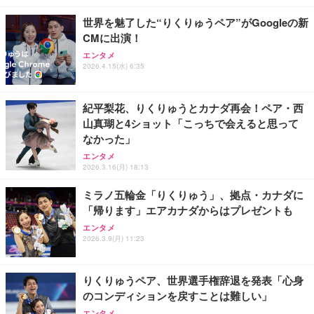
￥1,800
￥2,490
￥7,680
ョン PCチェア 通気性メッシュ ゲーミング/勉強/事
世界を魅了した“りくりゅうペア”がGoogleの新
務用 おしゃれ パソコンチェア (ブラック)
CMに出演！
Smart Basic(スマートベーシック) 【Amazon.co.jp
Sezlife オフィスチェア デスクチェア 疲れない テレ
エレコム VESAマウントアダプターブラケット モニ
限定】 Smart Basic アイリスオーヤマ ペットシーツ
ワーク チェア 強化バックレスト 30度ロッキング機
エンタメ
ター用 VESA規格対応 DPAＷQB01BK
2026.4.15(水) 6:35
超厚型 お徳用 ワイド 100枚入 (x 1) (ケース販売)
能 人間工学 椅子 腰サポート 90度跳ね上げ式アーム
レスト 3Dヘッドレスト ハンガー付き 高反発クッシ
￥2,110
￥3,670
￥7,680
ョン PCチェア 通気性メッシュ ゲーミング/勉強/事
務用 おしゃれ パソコンチェア (ホワイト)
紀平梨花、りくりゅうとカナダ再会！ペア・西
山真瑚と4ショット「こっちで会えると思って
エレコム モニターアーム 17~49インチ対応 耐荷重2
ANDWINT オフィスチェア デスクチェア 肘なし メ
アイリスオーヤマ ペットシーツ 超厚型 お徳用 レギ
なかった」
0kg ガススプリング式 VESA ロングアーム ワイドモ
ッシュ 通気性 ランバーサポート付き 腰サポート ガ
ュラー 200枚入【Amazon.co.jp限定】
ニター対応 ブラック DPA-SL07BK
ス圧無段階昇降 360度回転 キャスター付き コンパク
エンタメ
ト 幅52×奥行58.5×高さ84～96cm テレワーク 在宅
￥3,731
2026.3.16(月) 18:13
￥7,420
￥4,139
勤務 ブラック
ミラノ五輪金「りくりゅう」、拠点・カナダに
「帰ります」エアカナダからはプレゼントも
エンタメ
2026.3.9(月) 11:23
りくりゅうペア、世界選手権辞退を発表「心身
のコンディションを戻すことは難しい」
エンタメ