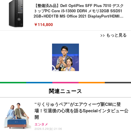
【整備済み品】Dell OptiPlex SFF Plus 7010 デスク
トップPC Core i5-13500 DDR4 メモリ32GB SSD51
2GB+HDD1TB MS Office 2021 DisplayPort/HDMI U
SB3.2 有線LAN 省スペース ビジネスPC/Wi-Fi USB
￥114,800
アダプター付
>> もっと見る
エレコム モニターアーム シングルアーム 17~32イン
[EdoErgo] オフィスチェア 椅子 テレワーク 疲れな
Amazonベーシック ペットシーツ 薄型 レギュラー 1
チ対応 耐荷重:9kg ガス式 VESA規格対応 ブラック
い 跳ね上げ式アームレスト コンパクト 約105度ロッ
回使い捨て 無香料 ホワイト 300枚
DPA-SS02BK
キング pc 事務椅子 360度回転 座面昇降 強化ナイロ
ン樹脂ベース 通気性メッシュ 在宅ワーク H-WY01
￥3,373
￥3,770
￥5,699
(黒網+黒枠+黒足)
エレコム モニターアーム ワイドモニター対応 17~49
Amazonベーシック ペットシーツ 厚型 ワイド 42枚
SIHOO B100 オフィスチェア／デスクチェア メッシ
インチ対応 耐荷重2kg～20kg ガス式 取り付けブラ
x2袋(84枚) ホワイト(吸収面:ライトブルー)
ュチェア 人間工学 疲れない ブラック
関連ニュース
ケット付属 関節5軸 DPA-SS11BK
￥3,234
￥27,999
￥8,260
“りくりゅうペア”がエアウィーヴ新CMに登
場！引退後の心境を語るSpecialインタビュー公
エレコム モニターアーム ディスプレイアーム シン
Sezlife オフィスチェア デスクチェア 疲れない テレ
開
ネオ・ルーライフ ネオ・オムツ L 中型犬用 26枚入
グル ロング 17~32インチ対応 耐荷重9kg VESA規格
ワーク チェア 強化バックレスト 30度ロッキング機
り 単品
エンタメ
対応 ブラック DPAWSN01BK
能 人間工学 椅子 腰サポート 90度跳ね上げ式アーム
2026.5.29(金) 21:06
レスト 3Dヘッドレスト ハンガー付き 高反発クッシ