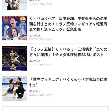
2026.2.27(金) 20:33
りくりゅうペア、坂本花織、中井亜美らの名場
面を総まとめ！ミラノ五輪フィギュアを報道写
真で振り返るムックが緊急出版
エンタメ
2026.2.26(木) 13:31
【ミラノ五輪】りくりゅう・三浦璃来「全ての
方々に感謝」！金メダル獲得後SNSにポスト
エンタメ
2026.2.18(水) 18:00
「世界フィギュア」りくりゅうペア表彰台に現
れず
エンタメ
2024.3.22(金) 20:44