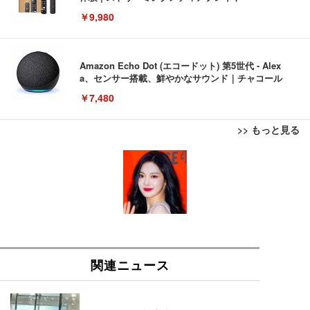
￥9,980
Amazon Echo Dot (エコードット) 第5世代 - Alex
a、センサー搭載、鮮やかなサウンド｜チャコール
￥7,480
>> もっと見る
[EdoErgo] オフィスチェア 椅子 テレワーク 疲れな
EIZO ビジネス向けプレミアムモニター | FlexScan
Amazonベーシック ペットシーツ 薄型 レギュラー 1
い 跳ね上げ式アームレスト コンパクト 約105度ロッ
EV3240X-WT | 31.5型4K UHD・USB Type-C・ホワ
回使い捨て 無香料 ホワイト 300枚
キング pc 事務椅子 360度回転 座面昇降 強化ナイロ
イト
ン樹脂ベース 通気性メッシュ 在宅ワーク H-WY01
￥3,373
￥5,699
￥105,595
(黒網+黒枠+黒足)
EIZO ビジネス向けプレミアムモニター | FlexScan
SIHOO B100 オフィスチェア／デスクチェア メッシ
Amazonベーシック ペットシーツ 厚型 ワイド 42枚
EV2740X-WT | 27.0型4K UHD・USB Type-C・ホワ
ュチェア 人間工学 疲れない ブラック
x2袋(84枚) ホワイト(吸収面:ライトブルー)
イト
￥27,999
￥3,234
￥109,572