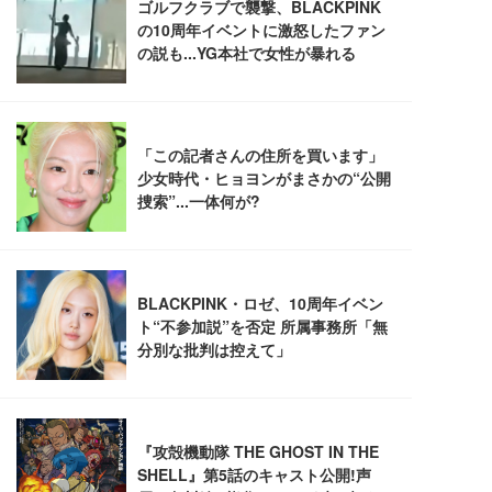
Sezlife オフィスチェア デスクチェア 疲れない テレ
【純正品】27"ゲーミングモニター DualSense 充電
ネオ・ルーライフ ネオ・オムツ L 中型犬用 26枚入
ワーク チェア 強化バックレスト 30度ロッキング機
フック付き（CFI-ZDM1J）
り 単品
能 人間工学 椅子 腰サポート 90度跳ね上げ式アーム
レスト 3Dヘッドレスト ハンガー付き 高反発クッシ
￥49,979
￥1,800
￥7,680
ョン PCチェア 通気性メッシュ ゲーミング/勉強/事
務用 おしゃれ パソコンチェア (ブラック)
Sezlife オフィスチェア デスクチェア 疲れない テレ
【整備済み品】Dell E2724HS 27インチ 液晶モニタ
Smart Basic(スマートベーシック) 【Amazon.co.jp
ワーク チェア 強化バックレスト 30度ロッキング機
ー フルHD（1920×1080）VA 非光沢 HDMI/DisplayP
限定】 Smart Basic アイリスオーヤマ ペットシーツ
能 人間工学 椅子 腰サポート 90度跳ね上げ式アーム
ort/VGA スピーカー内蔵 高さ調整 スイベル VESA対
超厚型 お徳用 ワイド 100枚入 (x 1) (ケース販売)
レスト 3Dヘッドレスト ハンガー付き 高反発クッシ
応 ComfortView ビジネス向け
￥7,680
￥15,800
￥3,670
ョン PCチェア 通気性メッシュ ゲーミング/勉強/事
務用 おしゃれ パソコンチェア (ホワイト)
ANDWINT オフィスチェア デスクチェア 肘なし メ
【MiniLED/24.5inch/280Hz/FHD】GRAPHT THE S
アイリスオーヤマ ペットシーツ 超厚型 お徳用 レギ
ッシュ 通気性 ランバーサポート付き 腰サポート ガ
HOOTER Gaming Monitor 24” Essential ゲーミン
ュラー 200枚入【Amazon.co.jp限定】
ス圧無段階昇降 360度回転 キャスター付き コンパク
グモニター QD 24.5インチ 1ms FHD 量子ドット 残
ト 幅52×奥行58.5×高さ84～96cm テレワーク 在宅
像低減 (3年保証 | 輝点保証 | 日本メーカー)
￥3,731
￥4,139
￥34,980
勤務 ブラック