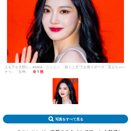
上も下も大胆に…aespa・ニンニン、“超ミニ丈”でお座りポーズ「見えちゃい
そう」「女神」
全 1 枚
写真をすべて見る