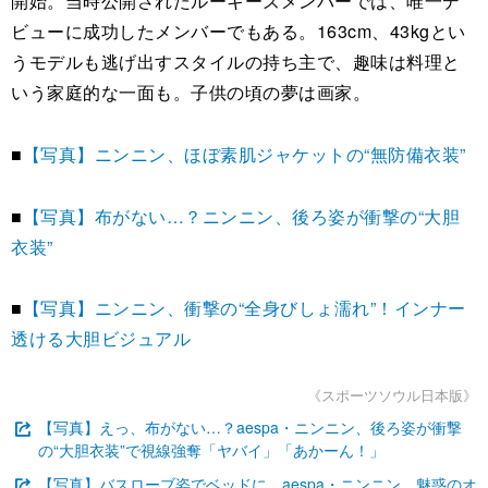
開始。当時公開されたルーキーズメンバーでは、唯一デ
ビューに成功したメンバーでもある。163cm、43kgとい
うモデルも逃げ出すスタイルの持ち主で、趣味は料理と
いう家庭的な一面も。子供の頃の夢は画家。
■
【写真】ニンニン、ほぼ素肌ジャケットの“無防備衣装”
■
【写真】布がない…？ニンニン、後ろ姿が衝撃の“大胆
衣装”
■
【写真】ニンニン、衝撃の“全身びしょ濡れ”！インナー
透ける大胆ビジュアル
《スポーツソウル日本版》
【写真】えっ、布がない…？aespa・ニンニン、後ろ姿が衝撃
の“大胆衣装”で視線強奪「ヤバイ」「あかーん！」
【写真】バスローブ姿でベッドに…aespa・ニンニン、魅惑のオ