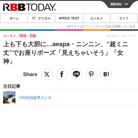
MENU
CLOSE
ホーム
IT・デジタル
SPEED TEST
エンタメ
ライフ
ホーム
IT・デジタル
エンタメ
韓国・芸能
2026.6.4（木）7:17
上も下も大胆に…aespa・ニンニン、“超ミニ
IT・デジタルTOP
スマートフォン
SPEED TEST
丈”でお座りポーズ「見えちゃいそう」「女
ネタ
ガジェット・ツール
神」
エンタメ
ショッピング
その他
エンタメTOP
映画・ドラマ
ライフ
韓流・K-POP
韓国・芸能
注目記事
ライフTOP
グルメ
リリース一覧
音楽
スポーツ
10G光回線導入レポ
ペット
ショッピング
プッシュ通知の停止方法
グラビア
ブログ
その他
ショッピング
その他