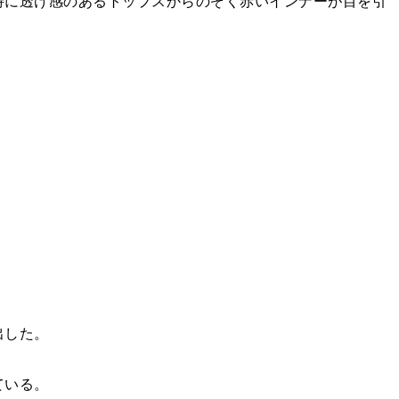
特に透け感のあるトップスからのぞく赤いインナーが目を引
出した。
ている。