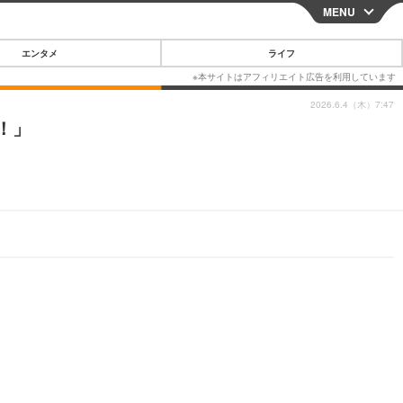
MENU
CLOSE
エンタメ
ライフ
2026.6.4（木）7:47
！」
スマートフォン
ガジェット・ツール
その他
映画・ドラマ
韓国・芸能
グルメ
スポーツ
ショッピング
ブログ
その他