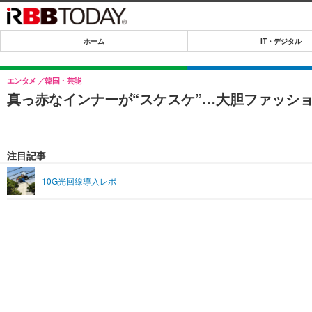
ホーム
IT・デジタル
ホーム
IT・デジタル
エンタメ
韓国・芸能
真っ赤なインナーが“スケスケ”…大胆ファッシ
IT・デジタルTOP
SPEED TEST
ネタ
エンタメ
注目記事
ショッピング
エンタメTOP
ライフ
10G光回線導入レポ
韓流・K-POP
ライフTOP
リリース一覧
音楽
ペット
プッシュ通知の停止方法
グラビア
その他
ショッピング