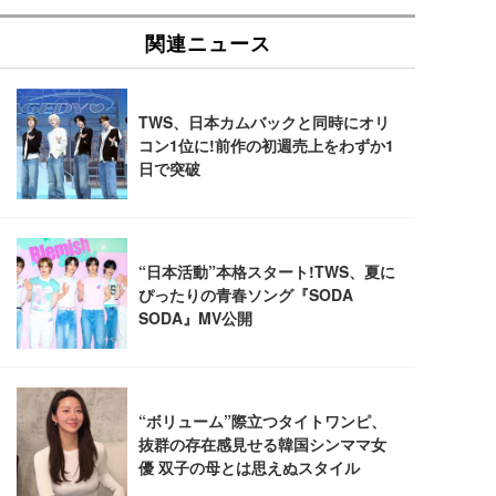
SIHOO B100 オフィスチェア／デスクチェア メッシ
Amazonベーシック ペットシーツ 厚型 ワイド 42枚
EV2740X-WT | 27.0型4K UHD・USB Type-C・ホワ
ュチェア 人間工学 疲れない ブラック
x2袋(84枚) ホワイト(吸収面:ライトブルー)
イト
￥27,999
￥3,234
￥109,572
Sezlife オフィスチェア デスクチェア 疲れない テレ
【純正品】27"ゲーミングモニター DualSense 充電
ネオ・ルーライフ ネオ・オムツ L 中型犬用 26枚入
ワーク チェア 強化バックレスト 30度ロッキング機
フック付き（CFI-ZDM1J）
り 単品
能 人間工学 椅子 腰サポート 90度跳ね上げ式アーム
レスト 3Dヘッドレスト ハンガー付き 高反発クッシ
￥49,979
￥1,800
￥7,680
ョン PCチェア 通気性メッシュ ゲーミング/勉強/事
務用 おしゃれ パソコンチェア (ブラック)
Sezlife オフィスチェア デスクチェア 疲れない テレ
【整備済み品】Dell E2724HS 27インチ 液晶モニタ
Smart Basic(スマートベーシック) 【Amazon.co.jp
ワーク チェア 強化バックレスト 30度ロッキング機
ー フルHD（1920×1080）VA 非光沢 HDMI/DisplayP
限定】 Smart Basic アイリスオーヤマ ペットシーツ
能 人間工学 椅子 腰サポート 90度跳ね上げ式アーム
ort/VGA スピーカー内蔵 高さ調整 スイベル VESA対
超厚型 お徳用 ワイド 100枚入 (x 1) (ケース販売)
レスト 3Dヘッドレスト ハンガー付き 高反発クッシ
応 ComfortView ビジネス向け
￥7,680
￥15,800
￥3,670
ョン PCチェア 通気性メッシュ ゲーミング/勉強/事
務用 おしゃれ パソコンチェア (ホワイト)
ANDWINT オフィスチェア デスクチェア 肘なし メ
【MiniLED/24.5inch/280Hz/FHD】GRAPHT THE S
アイリスオーヤマ ペットシーツ 超厚型 お徳用 レギ
ッシュ 通気性 ランバーサポート付き 腰サポート ガ
HOOTER Gaming Monitor 24” Essential ゲーミン
ュラー 200枚入【Amazon.co.jp限定】
ス圧無段階昇降 360度回転 キャスター付き コンパク
グモニター QD 24.5インチ 1ms FHD 量子ドット 残
ト 幅52×奥行58.5×高さ84～96cm テレワーク 在宅
像低減 (3年保証 | 輝点保証 | 日本メーカー)
￥3,731
￥4,139
￥34,980
勤務 ブラック