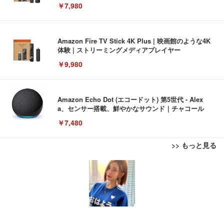
￥7,980
Amazon Fire TV Stick 4K Plus | 映画館のような4K
体験 | ストリーミングメディアプレイヤー
￥9,980
Amazon Echo Dot (エコードット) 第5世代 - Alex
a、センサー搭載、鮮やかなサウンド｜チャコール
￥7,480
>> もっと見る
[EdoErgo] オフィスチェア 椅子 テレワーク 疲れな
EIZO ビジネス向けプレミアムモニター | FlexScan
Amazonベーシック ペットシーツ 薄型 レギュラー 1
い 跳ね上げ式アームレスト コンパクト 約105度ロッ
EV3240X-WT | 31.5型4K UHD・USB Type-C・ホワ
回使い捨て 無香料 ホワイト 300枚
キング pc 事務椅子 360度回転 座面昇降 強化ナイロ
イト
ン樹脂ベース 通気性メッシュ 在宅ワーク H-WY01
￥3,373
￥5,699
￥105,595
(黒網+黒枠+黒足)
EIZO ビジネス向けプレミアムモニター | FlexScan