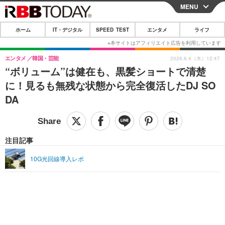
MENU
CLOSE
ホーム
IT・デジタル
SPEED TEST
エンタメ
ライフ
ホーム
IT・デジタル
エンタメ
韓国・芸能
2026.6.4（木）12:47
“ボリューム”は健在も、黒髪ショートで清楚
IT・デジタルTOP
スマートフォン
SPEED TEST
に！見るも無残な状態から完全復活したDJ SO
ネタ
ガジェット・ツール
DA
エンタメ
ショッピング
その他
エンタメTOP
映画・ドラマ
ライフ
韓流・K-POP
韓国・芸能
注目記事
ライフTOP
グルメ
リリース一覧
音楽
スポーツ
10G光回線導入レポ
ペット
ショッピング
プッシュ通知の停止方法
グラビア
ブログ
その他
ショッピング
その他