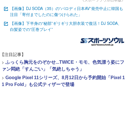
【画像】DJ SODA（35）の“パロディ日本AV”発売中止に韓国も
注目「寄付までしたのに傷つけられた」
【画像】下半身の“秘部”ギリギリ大胆衣装で復活！DJ SODA、
白髪姿での“圧巻プレイ”
【注目記事】
>
ふっくら胸元をのぞかせ...TWICE・モモ、色気漂う姿にフ
ァン悶絶「すんごい」「気絶しちゃう」
>
Google Pixel 11シリーズ、8月12日から予約開始「Pixel 1
1 Pro Fold」も公式ティザーで登場