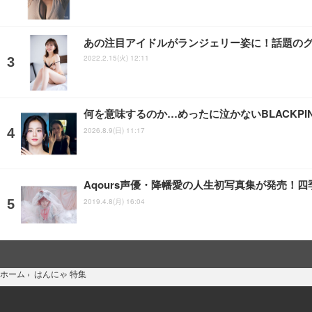
あの注目アイドルがランジェリー姿に！話題のグラ
2022.2.15(火) 12:11
何を意味するのか…めったに泣かないBLACKP
2026.8.9(日) 11:17
Aqours声優・降幡愛の人生初写真集が発売！
2019.4.8(月) 16:04
はんにゃ 特集
ホーム
›