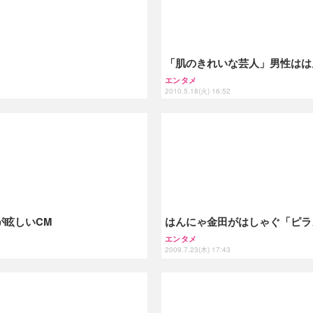
「肌のきれいな芸人」男性はは
エンタメ
2010.5.18(火) 16:52
が眩しいCM
はんにゃ金田がはしゃぐ「ピラ
エンタメ
2009.7.23(木) 17:43