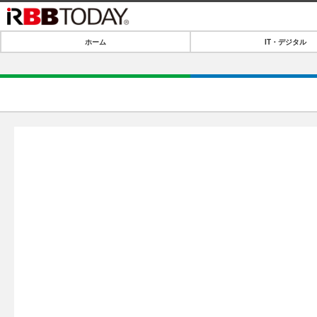
ホーム
IT・デジタル
ホーム
IT・デジタル
IT・デジタルTOP
SPEED TEST
ネタ
エンタメ
ショッピング
エンタメTOP
ライフ
韓流・K-POP
ライフTOP
リリース一覧
音楽
ペット
プッシュ通知の停止方法
グラビア
その他
ショッピング