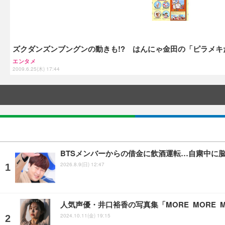
ズクダンズンブングンの動きも!? はんにゃ金田の「ピラメキ
エンタメ
2009.6.25(木) 17:44
BTSメンバーからの借金に飲酒運転…自粛中に
2026.8.9(日) 12:47
人気声優・井口裕香の写真集「MORE MORE 
2024.10.11(金) 19:15