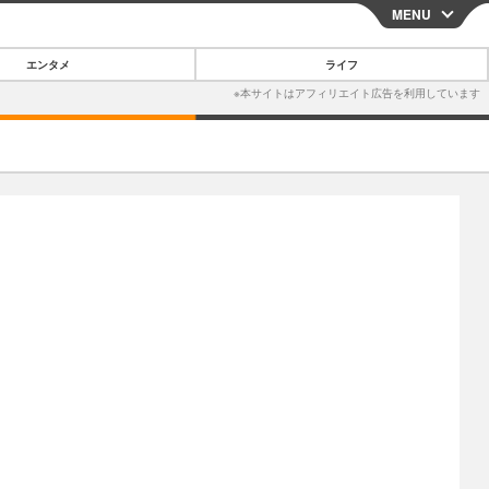
MENU
CLOSE
エンタメ
ライフ
スマートフォン
ガジェット・ツール
その他
映画・ドラマ
韓国・芸能
グルメ
スポーツ
ショッピング
ブログ
その他