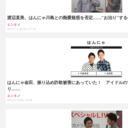
渡辺直美、はんにゃ川島との熱愛疑惑を否定……“お泊り”す
エンタメ
2014.11.25(火) 17:16
はんにゃ金田、振り込め詐欺被害にあっていた！ アイドルの
り……
エンタメ
2013.2.7(木) 12:29