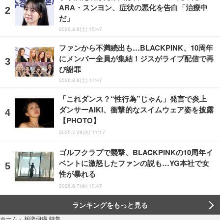
ARA・スンヨン、症状の悪化を告白「治療中
だ」
2026.8.8(土) 15:47
ファンから不満続出も…BLACKPINK、10周年
にメンバー全員が集結！ジスがライブ配信で再
び謝罪
2026.8.8(土) 17:47
「これダンス？“性行為”じゃん」発言で炎上
ダンサーAIKI、衝撃的なスイムウェア姿を披露
【PHOTO】
2025.7.29(火) 11:17
ゴルフクラブで襲撃、BLACKPINKの10周年イ
ベントに激怒したファンの説も…YG本社で女
性が暴れる
2026.8.7(金) 10:47
ランキングをもっと見る
相楽伊織 特集
ホーム
›