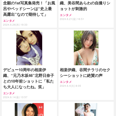
念願の1st写真集発売！「お風
織、美谷間あらわの自撮りシ
呂やベッドシーンは“史上最
ョットが刺激的
高露出”なので期待して」
エンタメ
2024.6.21(金) 16:51
エンタメ
2024.6.26(水) 19:33
デビュー10周年の相楽伊
相楽伊織、谷間チラリのセク
織、“元乃木坂46”北野日奈子
シーショットに絶賛の声
との10年前ショットに「私た
エンタメ
ち大人になったね。笑」
2024.6.4(火) 8:05
エンタメ
2024.6.14(金) 13:57