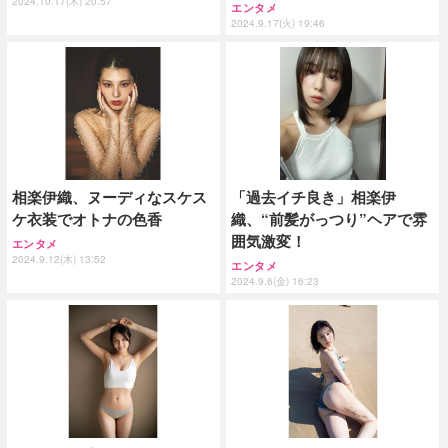
2024.10.17(木) 20:57
エンタメ
2024.9.17(火) 19:46
相楽伊織、ヌーディなスケス
「過去イチ良き」相楽伊
ケ衣装でオトナの色香
織、“前髪がっつり”ヘアで雰
囲気激変！
エンタメ
2024.9.12(木) 13:52
エンタメ
2024.9.6(金) 16:23