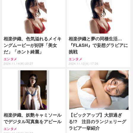
相楽伊織、色気溢れるメイキ
相楽伊織と夢の同棲生活…
ングムービーが好評「美女
『FLASH』で妄想グラビアに
だ」「ホント綺麗」
挑戦
エンタメ
エンタメ
2024.11.14(木) 20:27
2024.11.12(火) 17:26
相楽伊織、妖艶キャミソール
【ピックアップ】大胆過ぎ
でデジタル写真集をアピール
る!? 注目のランジェリーグ
ラビア一挙紹介
エンタメ