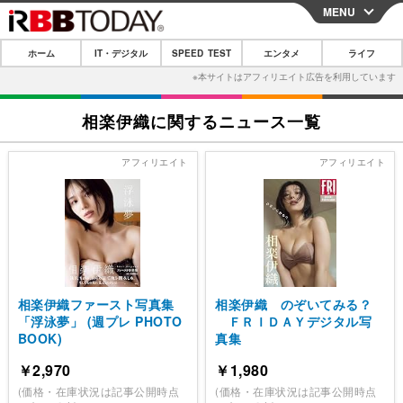
MENU
CLOSE
ホーム
IT・デジタル
SPEED TEST
エンタメ
ライフ
ホーム
IT・デジタル
相楽伊織に関するニュース一覧
IT・デジタルTOP
スマートフォン
SPEED TEST
ネタ
ガジェット・ツール
エンタメ
ショッピング
その他
エンタメTOP
映画・ドラマ
ライフ
韓流・K-POP
韓国・芸能
ライフTOP
グルメ
リリース一覧
音楽
スポーツ
ペット
ショッピング
プッシュ通知の停止方法
相楽伊織ファースト写真集
相楽伊織 のぞいてみる？
グラビア
ブログ
「浮泳夢」 (週プレ PHOTO
ＦＲＩＤＡＹデジタル写
その他
BOOK)
真集
ショッピング
その他
￥2,970
￥1,980
(価格・在庫状況は記事公開時点
(価格・在庫状況は記事公開時点