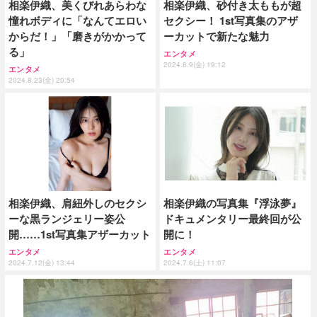
相楽伊織、美くびれあらわな
相楽伊織、砂付き太ももが超
憧れボディに「なんてエロい
セクシー！ 1st写真集のアザ
からだ！」「磨きがかかって
ーカットで新たな魅力
る」
エンタメ
2024.8.9(金) 19:12
エンタメ
2024.8.23(金) 20:54
相楽伊織、肩紐外しのセクシ
相楽伊織の写真集『浮泳夢』
ーな黒ランジェリー姿公
ドキュメンタリー最終回が公
開……1st写真集アザーカット
開に！
エンタメ
エンタメ
2024.7.12(金) 13:44
2024.7.6(土) 11:07