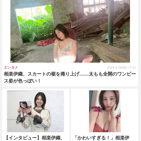
エンタメ
2024.6.28(金) 17:01
相楽伊織、スカートの裾を捲り上げ……太もも全開のワンピー
ス姿が色っぽい！
【インタビュー】相楽伊織、
「かわいすぎる！」相楽伊