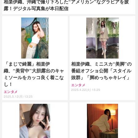
相楽伊織、沖縄で撮り下ろした“アメリカン”なグラビアを披
露！デジタル写真集が本日配信
「まじで綺麗」相楽伊
相楽伊織、ミニスカ“美脚”の
織、“美背中”大胆露出のキャ
番組オフショ公開「スタイル
ミソールをカッコ良く着こな
抜群」「脚めっちゃキレイ」
し！
エンタメ
2025.4.22(火) 15:25
エンタメ
2025.5.12(月) 13:25