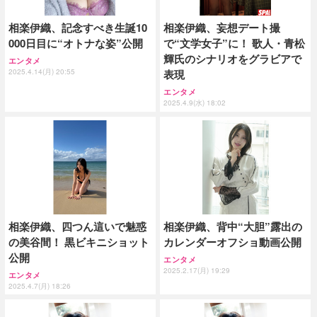
相楽伊織、記念すべき生誕10
相楽伊織、妄想デート撮
000日目に“オトナな姿”公開
で“文学女子”に！ 歌人・青松
輝氏のシナリオをグラビアで
エンタメ
2025.4.14(月) 20:55
表現
エンタメ
2025.4.9(水) 18:02
相楽伊織、四つん這いで魅惑
相楽伊織、背中“大胆”露出の
の美谷間！ 黒ビキニショット
カレンダーオフショ動画公開
公開
エンタメ
2025.2.17(月) 19:29
エンタメ
2025.4.7(月) 18:26