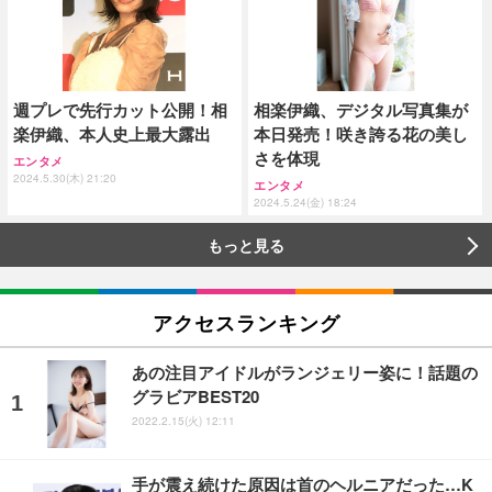
週プレで先行カット公開！相
相楽伊織、デジタル写真集が
楽伊織、本人史上最大露出
本日発売！咲き誇る花の美し
さを体現
エンタメ
2024.5.30(木) 21:20
エンタメ
2024.5.24(金) 18:24
もっと見る
アクセスランキング
あの注目アイドルがランジェリー姿に！話題の
グラビアBEST20
2022.2.15(火) 12:11
手が震え続けた原因は首のヘルニアだった…K