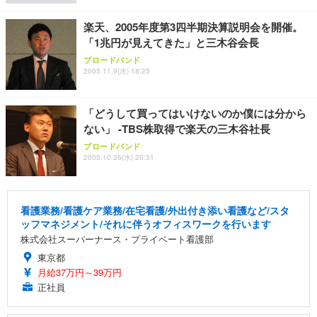
勤務 ブラック
楽天、2005年度第3四半期決算説明会を開催。
「1兆円が見えてきた」と三木谷会長
ブロードバンド
2005.11.9(水) 18:25
「どうして買ってはいけないのか僕には分から
ない」 -TBS株取得で楽天の三木谷社長
ブロードバンド
2005.10.26(水) 20:31
看護業務/看護ケア業務/在宅看護/外出付き添い看護など/スタ
ッフマネジメント/それに伴うオフィスワークを行います
株式会社スーパーナース・プライベート看護部
東京都
月給37万円～39万円
正社員