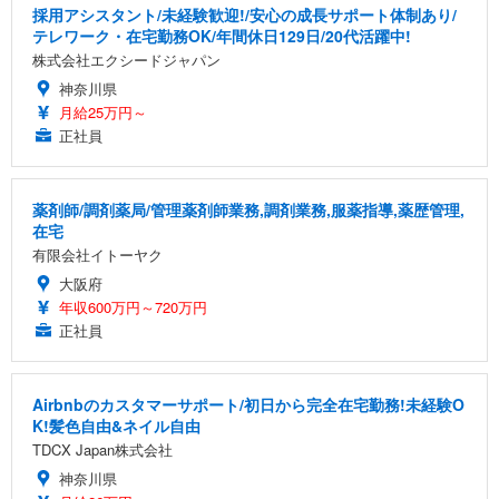
採用アシスタント/未経験歓迎!/安心の成長サポート体制あり/
テレワーク・在宅勤務OK/年間休日129日/20代活躍中!
株式会社エクシードジャパン
神奈川県
月給25万円～
正社員
薬剤師/調剤薬局/管理薬剤師業務,調剤業務,服薬指導,薬歴管理,
在宅
有限会社イトーヤク
大阪府
年収600万円～720万円
正社員
Airbnbのカスタマーサポート/初日から完全在宅勤務!未経験O
K!髪色自由&ネイル自由
TDCX Japan株式会社
神奈川県