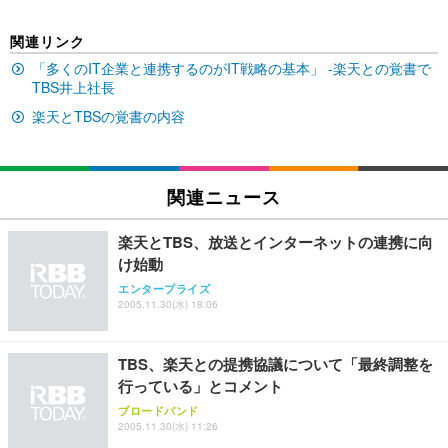
EIZO ビジネス向けプレミアムモニター | FlexScan
SIHOO B100 オフィスチェア／デスクチェア メッシ
Amazonベーシック ペットシーツ 厚型 ワイド 42枚
関連リンク
EV2740X-WT | 27.0型4K UHD・USB Type-C・ホワ
ュチェア 人間工学 疲れない ブラック
x2袋(84枚) ホワイト(吸収面:ライトブルー)
イト
「多くのIT企業と連携するのがIT戦略の基本」 -楽天との覚書で
￥27,999
￥3,234
TBS井上社長
￥109,572
楽天とTBSの覚書の内容
Sezlife オフィスチェア デスクチェア 疲れない テレ
【純正品】27"ゲーミングモニター DualSense 充電
ネオ・ルーライフ ネオ・オムツ L 中型犬用 26枚入
ワーク チェア 強化バックレスト 30度ロッキング機
フック付き（CFI-ZDM1J）
り 単品
能 人間工学 椅子 腰サポート 90度跳ね上げ式アーム
関連ニュース
レスト 3Dヘッドレスト ハンガー付き 高反発クッシ
￥49,979
￥1,800
￥7,680
ョン PCチェア 通気性メッシュ ゲーミング/勉強/事
務用 おしゃれ パソコンチェア (ブラック)
楽天とTBS、放送とインターネットの連携に向
Sezlife オフィスチェア デスクチェア 疲れない テレ
【整備済み品】Dell E2724HS 27インチ 液晶モニタ
Smart Basic(スマートベーシック) 【Amazon.co.jp
け始動
ワーク チェア 強化バックレスト 30度ロッキング機
ー フルHD（1920×1080）VA 非光沢 HDMI/DisplayP
限定】 Smart Basic アイリスオーヤマ ペットシーツ
エンタープライズ
能 人間工学 椅子 腰サポート 90度跳ね上げ式アーム
ort/VGA スピーカー内蔵 高さ調整 スイベル VESA対
超厚型 お徳用 ワイド 100枚入 (x 1) (ケース販売)
2005.11.30(水) 18:06
レスト 3Dヘッドレスト ハンガー付き 高反発クッシ
応 ComfortView ビジネス向け
￥7,680
￥15,800
￥3,670
ョン PCチェア 通気性メッシュ ゲーミング/勉強/事
務用 おしゃれ パソコンチェア (ホワイト)
TBS、楽天との提携協議について「最終調整を
ANDWINT オフィスチェア デスクチェア 肘なし メ
【MiniLED/24.5inch/280Hz/FHD】GRAPHT THE S
行っている」とコメント
アイリスオーヤマ ペットシーツ 超厚型 お徳用 レギ
ッシュ 通気性 ランバーサポート付き 腰サポート ガ
HOOTER Gaming Monitor 24” Essential ゲーミン
ュラー 200枚入【Amazon.co.jp限定】
ブロードバンド
ス圧無段階昇降 360度回転 キャスター付き コンパク
グモニター QD 24.5インチ 1ms FHD 量子ドット 残
2005.11.30(水) 11:26
ト 幅52×奥行58.5×高さ84～96cm テレワーク 在宅
像低減 (3年保証 | 輝点保証 | 日本メーカー)
￥3,731
￥4,139
￥34,980