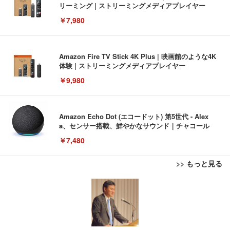
リーミング | ストリーミングメディアプレイヤー
￥7,980
Amazon Fire TV Stick 4K Plus | 映画館のような4K
体験 | ストリーミングメディアプレイヤー
￥9,980
Amazon Echo Dot (エコードット) 第5世代 - Alex
a、センサー搭載、鮮やかなサウンド｜チャコール
￥7,480
>> もっと見る
[EdoErgo] オフィスチェア 椅子 テレワーク 疲れな
EIZO ビジネス向けプレミアムモニター | FlexScan
Amazonベーシック ペットシーツ 薄型 レギュラー 1
い 跳ね上げ式アームレスト コンパクト 約105度ロッ
EV3240X-WT | 31.5型4K UHD・USB Type-C・ホワ
回使い捨て 無香料 ホワイト 300枚
キング pc 事務椅子 360度回転 座面昇降 強化ナイロ
イト
ン樹脂ベース 通気性メッシュ 在宅ワーク H-WY01
￥3,373
￥5,699
￥105,595
(黒網+黒枠+黒足)