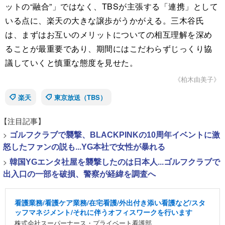
ットの“融合”」ではなく、TBSが主張する「連携」として
いる点に、楽天の大きな譲歩がうかがえる。三木谷氏
は、まずはお互いのメリットについての相互理解を深め
ることが最重要であり、期間にはこだわらずじっくり協
議していくと慎重な態度を見せた。
《柏木由美子》
楽天
東京放送（TBS）
【注目記事】
>
ゴルフクラブで襲撃、BLACKPINKの10周年イベントに激
怒したファンの説も...YG本社で女性が暴れる
>
韓国YGエンタ社屋を襲撃したのは日本人...ゴルフクラブで
出入口の一部を破損、警察が経緯を調査へ
看護業務/看護ケア業務/在宅看護/外出付き添い看護など/スタ
ッフマネジメント/それに伴うオフィスワークを行います
株式会社スーパーナース・プライベート看護部