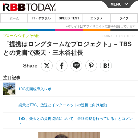
MENU
CLOSE
ホーム
IT・デジタル
SPEED TEST
エンタメ
ライフ
ホーム
IT・デジタル
ブロードバンド
その他
2005.12.1（木）12:17
「提携はロングタームなプロジェクト」− TBS
IT・デジタルTOP
スマートフォン
SPEED TEST
との覚書で楽天・三木谷社長
ネタ
ガジェット・ツール
エンタメ
ショッピング
その他
エンタメTOP
映画・ドラマ
ライフ
注目記事
韓流・K-POP
韓国・芸能
ライフTOP
グルメ
リリース一覧
10G光回線導入レポ
音楽
スポーツ
ペット
ショッピング
プッシュ通知の停止方法
楽天とTBS、放送とインターネットの連携に向け始動
グラビア
ブログ
その他
TBS、楽天との提携協議について「最終調整を行っている」とコメン
ショッピング
その他
ト