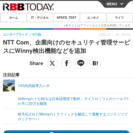
MENU
CLOSE
ホーム
IT・デジタル
SPEED TEST
エンタメ
ライフ
ホーム
IT・デジタル
エンタープライズ
その他
2005.12.1（木）20:50
NTT Com、企業向けのセキュリティ管理サービ
IT・デジタルTOP
スマートフォン
SPEED TEST
スにWinny検出機能などを追加
ネタ
ガジェット・ツール
エンタメ
ショッピング
その他
エンタメTOP
映画・ドラマ
ライフ
注目記事
韓流・K-POP
韓国・芸能
ライフTOP
グルメ
リリース一覧
10G光回線導入レポ
音楽
スポーツ
ペット
ショッピング
プッシュ通知の停止方法
Antinnyのうち99％は日本語環境で動作。マイクロソフトのツールで1
か月に20万を駆除
グラビア
ブログ
その他
暗号化されたWinnyのトラフィックを解読して遮断するコンテンツブ
ショッピング
その他
ロックサーバ