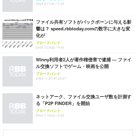
【純正品】27"ゲーミングモニター DualSense 充電
ネオ・ルーライフ ネオ・オムツ L 中型犬用 26枚入
ワーク チェア 強化バックレスト 30度ロッキング機
2004.2.17(火) 17:25
フック付き（CFI-ZDM1J）
り 単品
能 人間工学 椅子 腰サポート 90度跳ね上げ式アーム
レスト 3Dヘッドレスト ハンガー付き 高反発クッシ
￥49,979
￥1,800
￥7,680
ョン PCチェア 通気性メッシュ ゲーミング/勉強/事
ファイル共有ソフトがバックボーンに与える影
務用 おしゃれ パソコンチェア (ブラック)
響は？ speed.rbbtoday.comの数字に大きな変
Sezlife オフィスチェア デスクチェア 疲れない テレ
【整備済み品】Dell E2724HS 27インチ 液晶モニタ
Smart Basic(スマートベーシック) 【Amazon.co.jp
化が
ワーク チェア 強化バックレスト 30度ロッキング機
ー フルHD（1920×1080）VA 非光沢 HDMI/DisplayP
限定】 Smart Basic アイリスオーヤマ ペットシーツ
ブロードバンド
能 人間工学 椅子 腰サポート 90度跳ね上げ式アーム
ort/VGA スピーカー内蔵 高さ調整 スイベル VESA対
超厚型 お徳用 ワイド 100枚入 (x 1) (ケース販売)
2003.12.5(金) 19:00
レスト 3Dヘッドレスト ハンガー付き 高反発クッシ
応 ComfortView ビジネス向け
￥7,680
￥15,800
￥3,670
ョン PCチェア 通気性メッシュ ゲーミング/勉強/事
Winny利用者2人が著作権侵害で逮捕 — ファイ
務用 おしゃれ パソコンチェア (ホワイト)
ル交換ソフトでゲーム・映画を公開
ANDWINT オフィスチェア デスクチェア 肘なし メ
【MiniLED/24.5inch/280Hz/FHD】GRAPHT THE S
アイリスオーヤマ ペットシーツ 超厚型 お徳用 レギ
ブロードバンド
ッシュ 通気性 ランバーサポート付き 腰サポート ガ
HOOTER Gaming Monitor 24” Essential ゲーミン
ュラー 200枚入【Amazon.co.jp限定】
2003.11.27(木) 22:27
ス圧無段階昇降 360度回転 キャスター付き コンパク
グモニター QD 24.5インチ 1ms FHD 量子ドット 残
ト 幅52×奥行58.5×高さ84～96cm テレワーク 在宅
像低減 (3年保証 | 輝点保証 | 日本メーカー)
￥3,731
￥4,139
￥34,980
勤務 ブラック
ネットアーク、ファイル交換ユーザ数を計測す
る「P2P FINDER」を開始
ブロードバンド
2003.7.15(火) 12:20