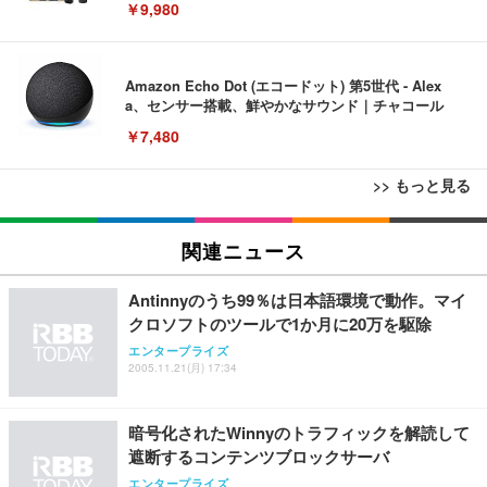
￥9,980
Amazon Echo Dot (エコードット) 第5世代 - Alex
a、センサー搭載、鮮やかなサウンド｜チャコール
￥7,480
>> もっと見る
[EdoErgo] オフィスチェア 椅子 テレワーク 疲れな
EIZO ビジネス向けプレミアムモニター | FlexScan
Amazonベーシック ペットシーツ 薄型 レギュラー 1
い 跳ね上げ式アームレスト コンパクト 約105度ロッ
EV3240X-WT | 31.5型4K UHD・USB Type-C・ホワ
関連ニュース
回使い捨て 無香料 ホワイト 300枚
キング pc 事務椅子 360度回転 座面昇降 強化ナイロ
イト
ン樹脂ベース 通気性メッシュ 在宅ワーク H-WY01
￥3,373
￥5,699
￥105,595
Antinnyのうち99％は日本語環境で動作。マイ
(黒網+黒枠+黒足)
クロソフトのツールで1か月に20万を駆除
エンタープライズ
EIZO ビジネス向けプレミアムモニター | FlexScan
SIHOO B100 オフィスチェア／デスクチェア メッシ
Amazonベーシック ペットシーツ 厚型 ワイド 42枚
2005.11.21(月) 17:34
EV2740X-WT | 27.0型4K UHD・USB Type-C・ホワ
ュチェア 人間工学 疲れない ブラック
x2袋(84枚) ホワイト(吸収面:ライトブルー)
イト
￥27,999
￥3,234
￥109,572
暗号化されたWinnyのトラフィックを解読して
遮断するコンテンツブロックサーバ
Sezlife オフィスチェア デスクチェア 疲れない テレ
エンタープライズ