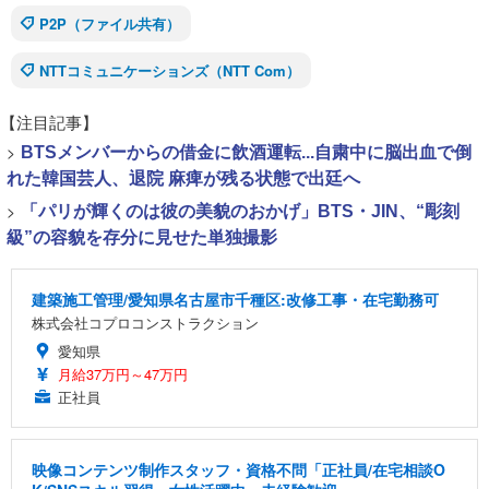
P2P（ファイル共有）
NTTコミュニケーションズ（NTT Com）
【注目記事】
>
BTSメンバーからの借金に飲酒運転...自粛中に脳出血で倒
れた韓国芸人、退院 麻痺が残る状態で出廷へ
>
「パリが輝くのは彼の美貌のおかげ」BTS・JIN、“彫刻
級”の容貌を存分に見せた単独撮影
建築施工管理/愛知県名古屋市千種区:改修工事・在宅勤務可
株式会社コプロコンストラクション
愛知県
月給37万円～47万円
正社員
映像コンテンツ制作スタッフ・資格不問「正社員/在宅相談O