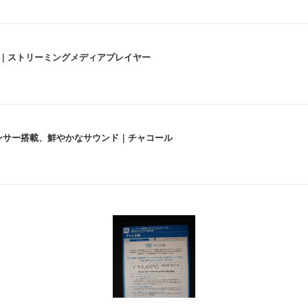
うな4K体験 | ストリーミングメディアプレイヤー
lexa、センサー搭載、鮮やかなサウンド｜チャコール
 跳ね上げ式アームレスト コンパクト 約105度ロッキング pc 事務椅子 360度
X-WT | 31.5型4K UHD・USB Type-C・ホワイト
い捨て 無香料 ホワイト 300枚