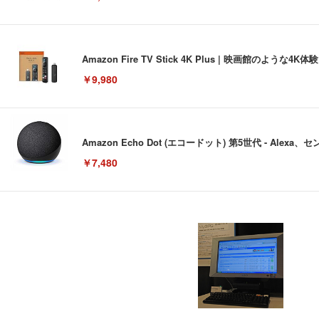
Amazon Fire TV Stick 4K Plus | 映画館のよ
￥9,980
Amazon Echo Dot (エコードット) 第5世代 - A
￥7,480
[EdoErgo] オフィスチェア 椅子 テレワーク 疲れない
EIZO ビジネス向けプレミアムモニター | FlexScan EV3240
Amazonベーシック ペットシーツ 薄型 レギュラー 1回使
(黒網+黒枠+黒足)
￥105,595
￥3,373
￥5,699