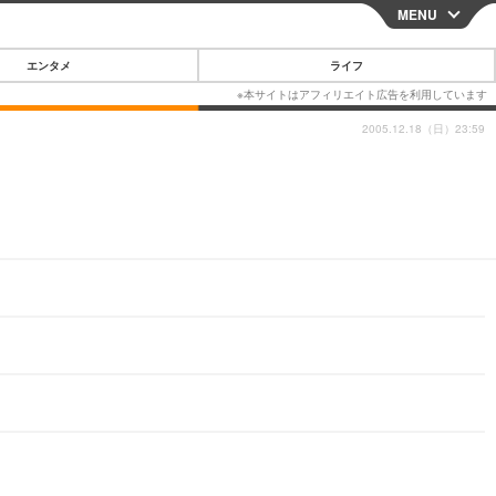
MENU
CLOSE
エンタメ
ライフ
2005.12.18（日）23:59
スマートフォン
ガジェット・ツール
その他
映画・ドラマ
韓国・芸能
グルメ
スポーツ
ショッピング
ブログ
その他