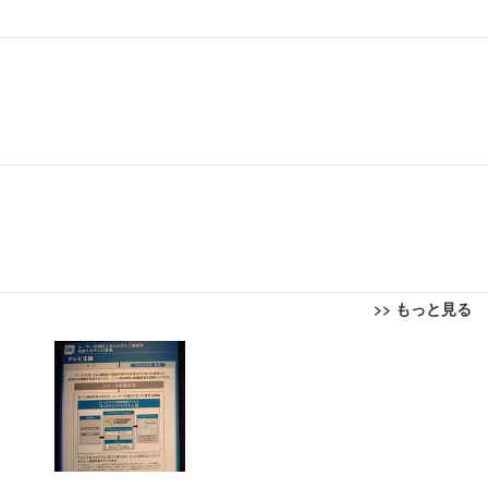
>> もっと見る
回転 座面昇降 強化ナイロン樹脂ベース 通気性メッシュ 在宅ワーク H-WY01