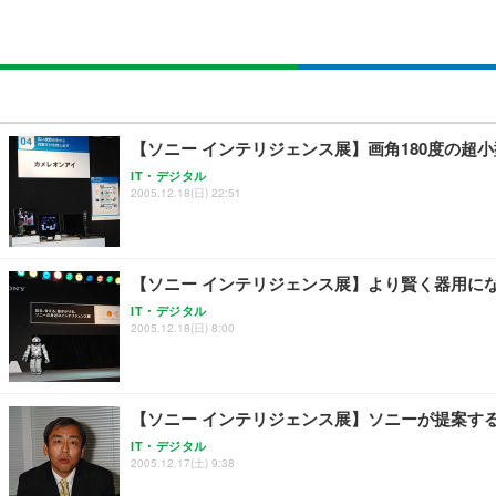
SIHOO B100 オフィスチェア／デスクチェア メッシュ
EIZO ビジネス向けプレミアムモニター | FlexScan EV2740
Amazonベーシック ペットシーツ 厚型 ワイド 42枚x2袋
￥27,999
￥109,572
￥3,234
Sezlife オフィスチェア デスクチェア 疲れない テレ
【純正品】27"ゲーミングモニター DualSense 充電フック
ネオ・ルーライフ ネオ・オムツ L 中型犬用 26枚入り 単
【ソニー インテリジェンス展】画角180度の超
ション PCチェア 通気性メッシュ ゲーミング/勉強/事務用
￥49,979
￥1,800
IT・デジタル
￥7,680
2005.12.18(日) 22:51
Sezlife オフィスチェア デスクチェア 疲れない テレ
【整備済み品】Dell E2724HS 27インチ 液晶モニター フルH
Smart Basic(スマートベーシック) 【Amazon.co.jp
ション PCチェア 通気性メッシュ ゲーミング/勉強/事務用
【ソニー インテリジェンス展】より賢く器用にな
￥15,800
￥3,670
￥7,680
IT・デジタル
2005.12.18(日) 8:00
ANDWINT オフィスチェア デスクチェア 肘なし メッシュ
【MiniLED/24.5inch/280Hz/FHD】GRAPHT THE 
アイリスオーヤマ ペットシーツ 超厚型 お徳用 レギュラー 20
勤務 ブラック
【ソニー インテリジェンス展】ソニーが提案す
￥34,980
￥3,731
￥4,139
IT・デジタル
2005.12.17(土) 9:38