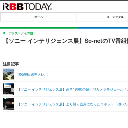
ホーム
IT・デジタル
ホーム
IT・デジタル
IT・デジタル
その他
【ソニー インテリジェンス展】So-netのTV
IT・デジタルTOP
SPEED TEST
ネタ
エンタメ
注目記事
ショッピング
エンタメTOP
ライフ
10G光回線導入レポ
韓流・K-POP
ライフTOP
リリース一覧
【ソニー インテリジェンス展】画角180度の超小型カメラモジュール
音楽
ペット
プッシュ通知の停止方法
グラビア
その他
【ソニー インテリジェンス展】より賢く器用になったロボット「QRI
ショッピング