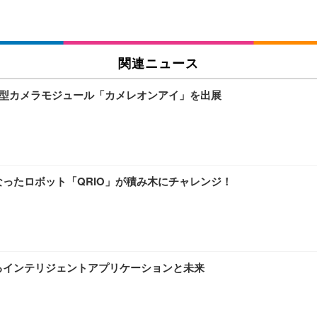
チェア 人間工学 疲れない ブラック
X-WT | 27.0型4K UHD・USB Type-C・ホワイト
(84枚) ホワイト(吸収面:ライトブルー)
関連ニュース
ワーク チェア 強化バックレスト 30度ロッキング機能 人間工学 椅子 腰サポー
付き（CFI-ZDM1J）
品
小型カメラモジュール「カメレオンアイ」を出展
 おしゃれ パソコンチェア (ブラック)
ワーク チェア 強化バックレスト 30度ロッキング機能 人間工学 椅子 腰サポー
D（1920×1080）VA 非光沢 HDMI/DisplayPort/VGA スピーカー内蔵 
限定】 Smart Basic アイリスオーヤマ ペットシーツ 超厚型 お徳用 ワイド 100枚入 
 おしゃれ パソコンチェア (ホワイト)
ったロボット「QRIO」が積み木にチャレンジ！
 通気性 ランバーサポート付き 腰サポート ガス圧無段階昇降 360度回転 キャス
SHOOTER Gaming Monitor 24” Essential ゲーミングモニター QD 24.5
0枚入【Amazon.co.jp限定】
るインテリジェントアプリケーションと未来