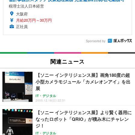
税理士法人日本経営
大阪府
月給20万円～30万円
正社員
Sponsored by
関連ニュース
【ソニー インテリジェンス展】画角180度の超
小型カメラモジュール「カメレオンアイ」を出
展
IT・デジタル
2005.12.18(日) 22:51
【ソニー インテリジェンス展】より賢く器用に
なったロボット「QRIO」が積み木にチャレン
ジ！
IT・デジタル