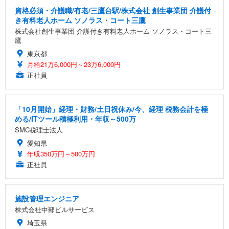
資格必須・介護職/有老/三鷹台駅/株式会社 創生事業団 介護付
き有料老人ホーム ソノラス・コート三鷹
株式会社創生事業団 介護付き有料老人ホーム ソノラス・コート三
鷹
東京都
月給21万6,000円～23万6,000円
正社員
「10月開始」経理・財務/土日祝休み/今、経理 税務会計を極
める/ITツール積極利用・年収～500万
SMC税理士法人
愛知県
年収350万円～500万円
正社員
施設管理エンジニア
株式会社中部ビルサービス
埼玉県