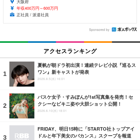
大阪府
年収400万円～600万円
正社員 / 派遣社員
Sponsored by
アクセスランキング
夏帆が朝ドラ初出演！連続テレビ小説『巡るス
ワン』新キャストが発表
2026.8.5(水) 16:01
バスケ女子・すみぽんが1st写真集を発売！セ
クシーなビキニ姿や大胆ショット公開！
2026.6.10(水) 18:01
FRIDAY、明日15時に「STARTO社トップアイ
ドルと年下美女のバカンス」スクープを報道