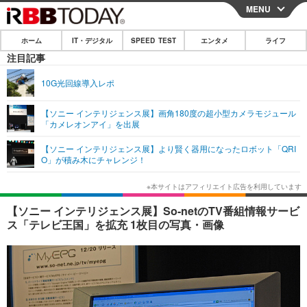
MENU
CLOSE
ホーム
IT・デジタル
SPEED TEST
エンタメ
ライフ
ホーム
注目記事
IT・デジタル
10G光回線導入レポ
IT・デジタルTOP
スマートフォン
SPEED TEST
【ソニー インテリジェンス展】画角180度の超小型カメラモジュール
「カメレオンアイ」を出展
ネタ
ガジェット・ツール
エンタメ
【ソニー インテリジェンス展】より賢く器用になったロボット「QRI
ショッピング
その他
O」が積み木にチャレンジ！
エンタメTOP
映画・ドラマ
ライフ
韓流・K-POP
韓国・芸能
ライフTOP
グルメ
リリース一覧
【ソニー インテリジェンス展】So-netのTV番組情報サービ
音楽
スポーツ
ペット
ショッピング
ス「テレビ王国」を拡充 1枚目の写真・画像
プッシュ通知の停止方法
グラビア
ブログ
その他
ショッピング
その他