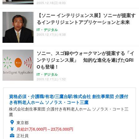
2005.12.18(日) 8:00
【ソニー インテリジェンス展】ソニーが提案す
るインテリジェントアプリケーションと未来
IT・デジタル
2005.12.17(土) 9:38
ソニー、スゴ録やウォークマンが提案する「イ
ンテリジェンス展」 知的な進化を遂げたQRI
Oも登場！
IT・デジタル
2005.12.17(土) 1:52
資格必須・介護職/有老/三鷹台駅/株式会社 創生事業団 介護付
き有料老人ホーム ソノラス・コート三鷹
株式会社創生事業団 介護付き有料老人ホーム ソノラス・コート三
鷹
東京都
月給21万6,000円～23万6,000円
正社員