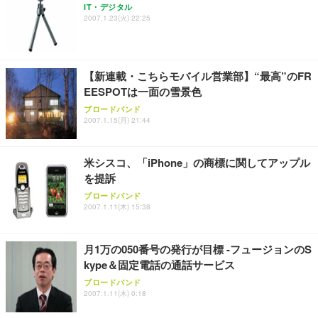
IT・デジタル
2007.1.23(火) 22:25
EIZO ビジネス向けプレミアムモニター | FlexScan
SIHOO B100 オフィスチェア／デスクチェア メッシ
Amazonベーシック ペットシーツ 厚型 ワイド 42枚
EV2740X-WT | 27.0型4K UHD・USB Type-C・ホワ
ュチェア 人間工学 疲れない ブラック
x2袋(84枚) ホワイト(吸収面:ライトブルー)
イト
￥27,999
￥3,234
￥109,572
【新連載・こちらモバイル営業部】“最高”のFR
EESPOTは一面の雪景色
Sezlife オフィスチェア デスクチェア 疲れない テレ
ブロードバンド
【純正品】27"ゲーミングモニター DualSense 充電
ネオ・ルーライフ ネオ・オムツ L 中型犬用 26枚入
ワーク チェア 強化バックレスト 30度ロッキング機
2007.1.15(月) 21:44
フック付き（CFI-ZDM1J）
り 単品
能 人間工学 椅子 腰サポート 90度跳ね上げ式アーム
レスト 3Dヘッドレスト ハンガー付き 高反発クッシ
￥49,979
￥1,800
￥7,680
ョン PCチェア 通気性メッシュ ゲーミング/勉強/事
米シスコ、「iPhone」の商標に関してアップル
務用 おしゃれ パソコンチェア (ブラック)
を提訴
Sezlife オフィスチェア デスクチェア 疲れない テレ
【整備済み品】Dell E2724HS 27インチ 液晶モニタ
Smart Basic(スマートベーシック) 【Amazon.co.jp
ブロードバンド
ワーク チェア 強化バックレスト 30度ロッキング機
ー フルHD（1920×1080）VA 非光沢 HDMI/DisplayP
限定】 Smart Basic アイリスオーヤマ ペットシーツ
2007.1.11(木) 15:38
能 人間工学 椅子 腰サポート 90度跳ね上げ式アーム
ort/VGA スピーカー内蔵 高さ調整 スイベル VESA対
超厚型 お徳用 ワイド 100枚入 (x 1) (ケース販売)
レスト 3Dヘッドレスト ハンガー付き 高反発クッシ
応 ComfortView ビジネス向け
￥7,680
￥15,800
￥3,670
ョン PCチェア 通気性メッシュ ゲーミング/勉強/事
月1万の050番号の発行が目標 -フュージョンのS
務用 おしゃれ パソコンチェア (ホワイト)
kype＆固定電話の通話サービス
ANDWINT オフィスチェア デスクチェア 肘なし メ
【MiniLED/24.5inch/280Hz/FHD】GRAPHT THE S
アイリスオーヤマ ペットシーツ 超厚型 お徳用 レギ
ブロードバンド
ッシュ 通気性 ランバーサポート付き 腰サポート ガ
HOOTER Gaming Monitor 24” Essential ゲーミン
ュラー 200枚入【Amazon.co.jp限定】
2007.1.11(木) 0:18
ス圧無段階昇降 360度回転 キャスター付き コンパク
グモニター QD 24.5インチ 1ms FHD 量子ドット 残
ト 幅52×奥行58.5×高さ84～96cm テレワーク 在宅
像低減 (3年保証 | 輝点保証 | 日本メーカー)
￥3,731