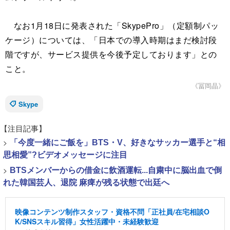
なお1月18日に発表された「SkypePro」（定額制パッ
ケージ）については、「日本での導入時期はまだ検討段
階ですが、サービス提供を今後予定しております」との
こと。
《冨岡晶》
Skype
【注目記事】
>
「今度一緒にご飯を」BTS・V、好きなサッカー選手と“相
思相愛”?ビデオメッセージに注目
>
BTSメンバーからの借金に飲酒運転...自粛中に脳出血で倒
れた韓国芸人、退院 麻痺が残る状態で出廷へ
映像コンテンツ制作スタッフ・資格不問「正社員/在宅相談O
K/SNSスキル習得」女性活躍中・未経験歓迎