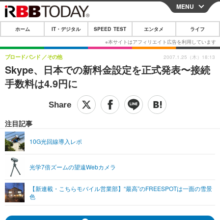
MENU
CLOSE
ホーム
IT・デジタル
SPEED TEST
エンタメ
ライフ
ホーム
IT・デジタル
ブロードバンド
その他
2007.1.25（木）18:13
Skype、日本での新料金設定を正式発表〜接続
IT・デジタルTOP
スマートフォン
SPEED TEST
手数料は4.9円に
ネタ
ガジェット・ツール
エンタメ
ショッピング
その他
エンタメTOP
映画・ドラマ
ライフ
注目記事
韓流・K-POP
韓国・芸能
ライフTOP
グルメ
リリース一覧
10G光回線導入レポ
音楽
スポーツ
ペット
ショッピング
プッシュ通知の停止方法
光学7倍ズームの望遠Webカメラ
グラビア
ブログ
その他
【新連載・こちらモバイル営業部】“最高”のFREESPOTは一面の雪景
ショッピング
その他
色