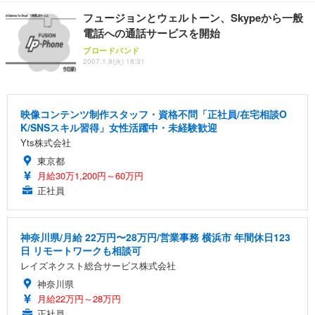
￥4,139
￥34,980
勤務 ブラック
フュージョンとウェルトーン、Skypeから一般
電話への通話サービスを開始
ブロードバンド
2007.1.9(火) 18:31
映像コンテンツ制作スタッフ・資格不問「正社員/在宅相談O
K/SNSスキル習得」女性活躍中・未経験歓迎
Yts株式会社
東京都
月給30万1,200円～60万円
正社員
神奈川県/月給 22万円〜28万円/営業事務 横浜市 年間休日123
日 リモートワークも相談可
レイズネクスト総合サービス株式会社
神奈川県
月給22万円～28万円
正社員