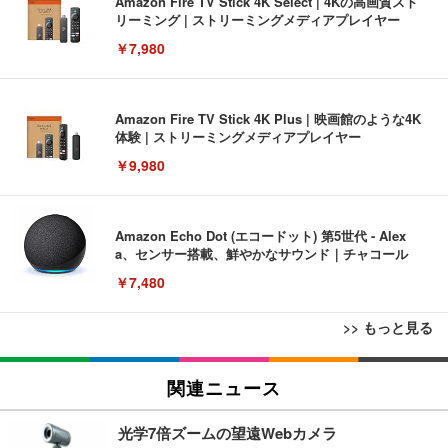
Amazon Fire TV Stick 4K Select | 4Kの高画質スト
リーミング | ストリーミングメディアプレイヤー
￥7,980
Amazon Fire TV Stick 4K Plus | 映画館のような4K
体験 | ストリーミングメディアプレイヤー
￥9,980
Amazon Echo Dot (エコードット) 第5世代 - Alex
a、センサー搭載、鮮やかなサウンド｜チャコール
￥7,480
>> もっと見る
[EdoErgo] オフィスチェア 椅子 テレワーク 疲れな
EIZO ビジネス向けプレミアムモニター | FlexScan
Amazonベーシック ペットシーツ 薄型 レギュラー 1
い 跳ね上げ式アームレスト コンパクト 約105度ロッ
EV3240X-WT | 31.5型4K UHD・USB Type-C・ホワ
関連ニュース
回使い捨て 無香料 ホワイト 300枚
キング pc 事務椅子 360度回転 座面昇降 強化ナイロ
イト
ン樹脂ベース 通気性メッシュ 在宅ワーク H-WY01
￥3,373
￥5,699
￥105,595
光学7倍ズームの望遠Webカメラ
(黒網+黒枠+黒足)