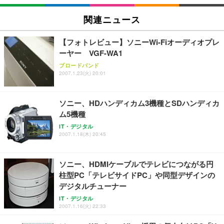
Sezlife オフィスチェア デスクチェア 疲れない テレ
関連ニュース
【純正品】27"ゲーミングモニター DualSense 充電
ネオ・ルーライフ ネオ・オムツ L 中型犬用 26枚入
ワーク チェア 強化バックレスト 30度ロッキング機
フック付き（CFI-ZDM1J）
り 単品
能 人間工学 椅子 腰サポート 90度跳ね上げ式アーム
【フォトレビュー】ソニーWi-Fiオーディオプレ
レスト 3Dヘッドレスト ハンガー付き 高反発クッシ
￥49,979
￥1,800
￥7,680
ーヤー VGF-WA1
ョン PCチェア 通気性メッシュ ゲーミング/勉強/事
務用 おしゃれ パソコンチェア (ブラック)
ブロードバンド
2007.1.23(火) 20:01
Sezlife オフィスチェア デスクチェア 疲れない テレ
【整備済み品】Dell E2724HS 27インチ 液晶モニタ
Smart Basic(スマートベーシック) 【Amazon.co.jp
ワーク チェア 強化バックレスト 30度ロッキング機
ー フルHD（1920×1080）VA 非光沢 HDMI/DisplayP
限定】 Smart Basic アイリスオーヤマ ペットシーツ
能 人間工学 椅子 腰サポート 90度跳ね上げ式アーム
ort/VGA スピーカー内蔵 高さ調整 スイベル VESA対
超厚型 お徳用 ワイド 100枚入 (x 1) (ケース販売)
ソニー、HDハンディカム3機種とSDハンディカ
レスト 3Dヘッドレスト ハンガー付き 高反発クッシ
応 ComfortView ビジネス向け
￥7,680
￥15,800
￥3,670
ョン PCチェア 通気性メッシュ ゲーミング/勉強/事
ム5機種
務用 おしゃれ パソコンチェア (ホワイト)
IT・デジタル
ANDWINT オフィスチェア デスクチェア 肘なし メ
【MiniLED/24.5inch/280Hz/FHD】GRAPHT THE S
2007.1.18(木) 20:45
アイリスオーヤマ ペットシーツ 超厚型 お徳用 レギ
ッシュ 通気性 ランバーサポート付き 腰サポート ガ
HOOTER Gaming Monitor 24” Essential ゲーミン
ュラー 200枚入【Amazon.co.jp限定】
ス圧無段階昇降 360度回転 キャスター付き コンパク
グモニター QD 24.5インチ 1ms FHD 量子ドット 残
ト 幅52×奥行58.5×高さ84～96cm テレワーク 在宅
像低減 (3年保証 | 輝点保証 | 日本メーカー)
￥3,731
ソニー、HDMIケーブルでテレビにつながる円
￥4,139
￥34,980
勤務 ブラック
柱型PC「テレビサイドPC」や同型デザインの
デジタルチューナー
IT・デジタル
2007.1.16(火) 22:33