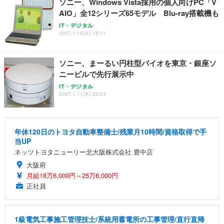
ソニー、Windows Vista採用の個人向けPC「V
AIO」全12シリーズ65モデル Blu-ray搭載機も
IT・デジタル
2007.1.16(火) 18:11
ソニー、まーるい円柱型バイオを東京・銀座ソ
ニービルで先行展示中
IT・デジタル
2007.1.11(木) 23:34
年休120日のトヨタ自動車整備士/残業月10時間/資格取得で手
当UP
ネッツトヨタニューリー北大阪株式会社 豊中店
大阪府
月給18万6,000円～25万6,000円
正社員
1級電気工事施工管理技士/系統用蓄電所の工事管理/直行直帰