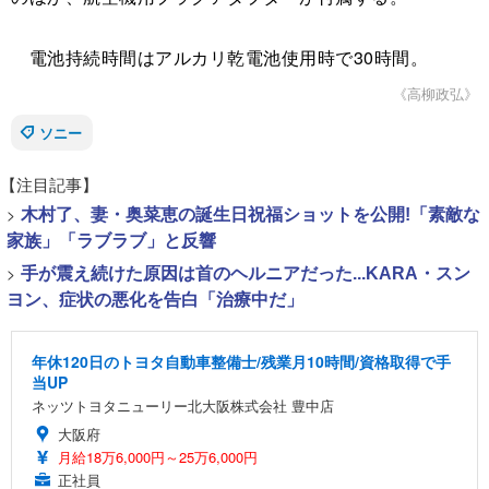
電池持続時間はアルカリ乾電池使用時で30時間。
《高柳政弘》
ソニー
【注目記事】
>
木村了、妻・奥菜恵の誕生日祝福ショットを公開!「素敵な
家族」「ラブラブ」と反響
>
手が震え続けた原因は首のヘルニアだった...KARA・スン
ヨン、症状の悪化を告白「治療中だ」
年休120日のトヨタ自動車整備士/残業月10時間/資格取得で手
当UP
ネッツトヨタニューリー北大阪株式会社 豊中店
大阪府
月給18万6,000円～25万6,000円
正社員