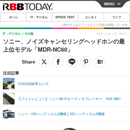
MENU
CLOSE
ホーム
IT・デジタル
SPEED TEST
エンタメ
ライフ
ホーム
IT・デジタル
IT・デジタル
その他
2007.1.29（月）22:07
ソニー、ノイズキャンセリングヘッドホンの最
IT・デジタルTOP
スマートフォン
SPEED TEST
上位モデル「MDR-NC60」
ネタ
ガジェット・ツール
エンタメ
ショッピング
その他
エンタメTOP
映画・ドラマ
ライフ
注目記事
韓流・K-POP
韓国・芸能
ライフTOP
グルメ
リリース一覧
10G光回線導入レポ
音楽
スポーツ
ペット
ショッピング
プッシュ通知の停止方法
【フォトレビュー】ソニーWi-Fiオーディオプレーヤー VGF-WA1
グラビア
ブログ
その他
ショッピング
その他
ソニー、HDハンディカム3機種とSDハンディカム5機種