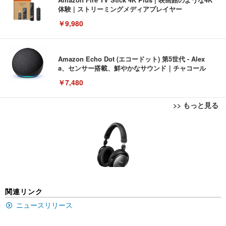
体験 | ストリーミングメディアプレイヤー
￥9,980
Amazon Echo Dot (エコードット) 第5世代 - Alex
a、センサー搭載、鮮やかなサウンド｜チャコール
￥7,480
>> もっと見る
[EdoErgo] オフィスチェア 椅子 テレワーク 疲れな
EIZO ビジネス向けプレミアムモニター | FlexScan
Amazonベーシック ペットシーツ 薄型 レギュラー 1
い 跳ね上げ式アームレスト コンパクト 約105度ロッ
EV3240X-WT | 31.5型4K UHD・USB Type-C・ホワ
回使い捨て 無香料 ホワイト 300枚
キング pc 事務椅子 360度回転 座面昇降 強化ナイロ
イト
ン樹脂ベース 通気性メッシュ 在宅ワーク H-WY01
￥3,373
￥5,699
￥105,595
(黒網+黒枠+黒足)
EIZO ビジネス向けプレミアムモニター | FlexScan
SIHOO B100 オフィスチェア／デスクチェア メッシ
Amazonベーシック ペットシーツ 厚型 ワイド 42枚
関連リンク
EV2740X-WT | 27.0型4K UHD・USB Type-C・ホワ
ュチェア 人間工学 疲れない ブラック
x2袋(84枚) ホワイト(吸収面:ライトブルー)
イト
ニュースリリース
￥27,999
￥3,234
￥109,572