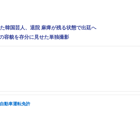
れた韓国芸人、退院 麻痺が残る状態で出廷へ
”の容貌を存分に見せた単独撮影
」
通自動車運転免許