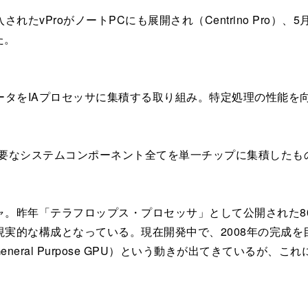
vProがノートPCにも展開され（Centrino Pro）
た。
タをIAプロセッサに集積する取り組み。特定処理の性能を
製品。主要なシステムコンポーネント全てを単一チップに集積したも
ャ。昨年「テラフロップス・プロセッサ」として公開された8
的な構成となっている。現在開発中で、2008年の完成を目標とし
General Purpose GPU）という動きが出てきているが
。