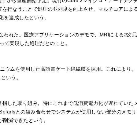
後半から量産開始予定。現行のCore 2マイクロ・アーキテ
置を行なうことで処理の並列度を向上させ、マルチコアによ
速化を達成したという。
行なわれた。医療アプリケーションのデモで、MRIによる2次
によって実現した処理だとのこと。
フニウムを使用した高誘電ゲート絶縁膜を採用。これにより、
るという。
指した取り組み。特にこれまで低消費電力化が遅れていたメ
により、Solarisとの組み合わせでシステムが使用しない部分
が削減できたという。