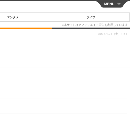
MENU
CLOSE
エンタメ
ライフ
2007.4.21（土）1:54
スマートフォン
ガジェット・ツール
その他
映画・ドラマ
韓国・芸能
グルメ
スポーツ
ショッピング
ブログ
その他