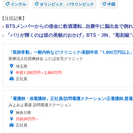
インテル
オリンピック、パラリンピック
中国
【注目記事】
>
BTSメンバーからの借金に飲酒運転...自粛中に脳出血で倒
>
「パリが輝くのは彼の美貌のおかげ」BTS・JIN、“彫刻級
「医師常勤」一般内科など/クリニック/高額年収「1,800万円以上
医療法人社団爽緑会 ふたば在宅クリニック
埼玉県
年収1,200万円～2,800万円
正社員
「看護師・准看護師」正社員/訪問看護ステーション/正看護師,普
みよみよ看護 訪問看護ステーション
神奈川県
月給29万円～
正社員