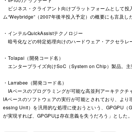
・vProのアップデート
ビジネス・クライアント向けプラットフォームとして投入された
ム“Weybridge”（2007年後半投入予定）の概要にも言及し
・インテルQuickAssistテクノロジー
暗号化などの特定処理向けのハードウェア・アクセラレー
・Tolapai（開発コード名）
エンタープライズ向けSoC（System on Chip）
・Larrabee（開発コード名）
IAベースのプログラミングが可能な高並列アーキテクチ
IAベースのソフトウェアの実行が可能とされており、より現実
essing Unit）を汎用的な処理に使おうという、GPGPU（
が実現すれば、GPGPUは存在意義を失うだろう」とした