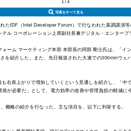
1
/
4
写真をすべて見る
IDF（Intel Developer Forum）で行なわれた
ンテル コーポレーション上席副社長兼デジタル・エンタープ
ーム マーケティング本部 本部長の阿部 剛士氏は、「インテ
の深さを紹介した。また、先日報道された大連での300mmウ
後も右肩上がりで増加していくという見通しを紹介し、「中
開発が必要だ」として、電力効率の改善や管理負担の軽減に
て、概略の紹介を行なった。主な項目を、以下に列挙する。