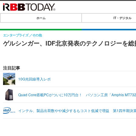
ホーム
IT・デジタル
ホーム
IT・デジタル
エンタープライズ
その他
ゲルシンガー、IDF北京発表のテクノロジーを総
IT・デジタルTOP
SPEED TEST
ネタ
エンタメ
注目記事
ショッピング
エンタメTOP
ライフ
10G光回線導入レポ
韓流・K-POP
ライフTOP
リリース一覧
Quad Core搭載PCがついに10万円台！ パソコン工房「Amphis MT7
音楽
ペット
プッシュ通知の停止方法
グラビア
その他
インテル、製品出荷数やや減少するもコスト低減で増益 第1四半期決
ショッピング