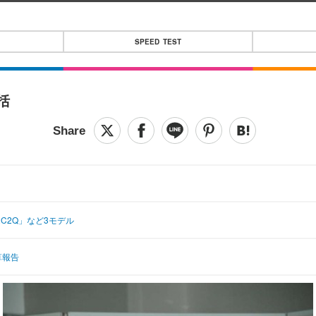
SPEED TEST
括
32C2Q」など3モデル
算報告