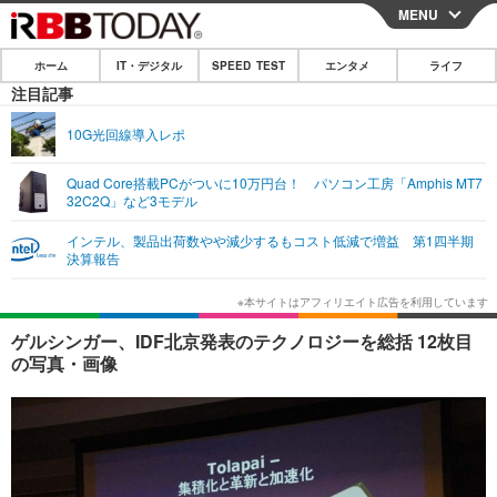
MENU
CLOSE
ホーム
IT・デジタル
SPEED TEST
エンタメ
ライフ
ホーム
注目記事
IT・デジタル
10G光回線導入レポ
IT・デジタルTOP
スマートフォン
SPEED TEST
Quad Core搭載PCがついに10万円台！ パソコン工房「Amphis MT7
32C2Q」など3モデル
ネタ
ガジェット・ツール
エンタメ
インテル、製品出荷数やや減少するもコスト低減で増益 第1四半期
ショッピング
その他
決算報告
エンタメTOP
映画・ドラマ
ライフ
韓流・K-POP
韓国・芸能
ライフTOP
グルメ
リリース一覧
ゲルシンガー、IDF北京発表のテクノロジーを総括 12枚目
音楽
スポーツ
ペット
ショッピング
の写真・画像
プッシュ通知の停止方法
グラビア
ブログ
その他
ショッピング
その他