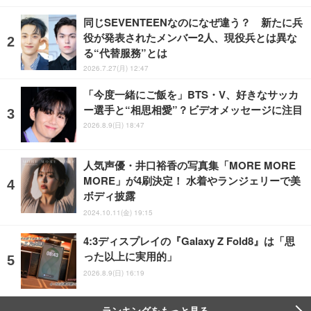
同じSEVENTEENなのになぜ違う？ 新たに兵
役が発表されたメンバー2人、現役兵とは異な
る“代替服務”とは
2026.7.27(月) 12:47
「今度一緒にご飯を」BTS・V、好きなサッカ
ー選手と“相思相愛”？ビデオメッセージに注目
2026.8.9(日) 18:47
人気声優・井口裕香の写真集「MORE MORE
MORE」が4刷決定！ 水着やランジェリーで美
ボディ披露
2024.10.11(金) 19:15
4:3ディスプレイの『Galaxy Z Fold8』は「思
った以上に実用的」
2026.8.9(日) 16:19
ランキングをもっと見る