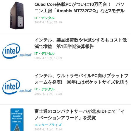
Quad Core搭載PCがついに10万円台！ パソ
コン工房「Amphis MT732C2Q」など3モデル
IT・デジタル
2007.4.18(水) 22:19
インテル、製品出荷数やや減少するもコスト低
減で増益 第1四半期決算報告
IT・デジタル
2007.4.18(水) 19:59
インテル、ウルトラモバイルPC向けプラットフ
ォームを発表! 08年にはポケットサイズ化狙う
IT・デジタル
2007.4.18(水) 19:28
富士通のコンパクトサーバが北京IDFにて「イ
ノベーションアワード」を受賞
エンタープライズ
2007.4.18(水) 17:14