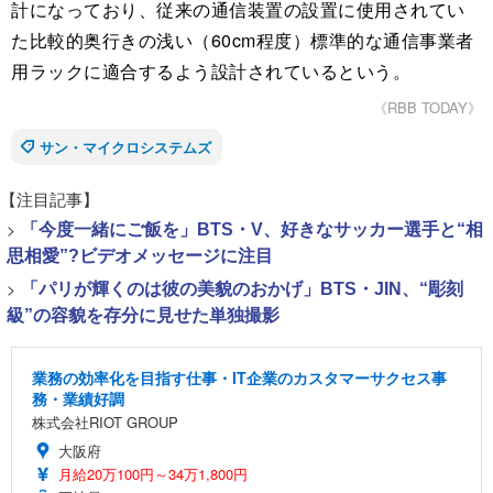
計になっており、従来の通信装置の設置に使用されてい
た比較的奥行きの浅い（60cm程度）標準的な通信事業者
用ラックに適合するよう設計されているという。
《RBB TODAY》
サン・マイクロシステムズ
【注目記事】
>
「今度一緒にご飯を」BTS・V、好きなサッカー選手と“相
思相愛”?ビデオメッセージに注目
>
「パリが輝くのは彼の美貌のおかげ」BTS・JIN、“彫刻
級”の容貌を存分に見せた単独撮影
業務の効率化を目指す仕事・IT企業のカスタマーサクセス事
務・業績好調
株式会社RIOT GROUP
大阪府
月給20万100円～34万1,800円