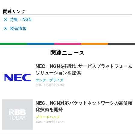
EIZO ビジネス向けプレミアムモニター | FlexScan
SIHOO B100 オフィスチェア／デスクチェア メッシ
Amazonベーシック ペットシーツ 厚型 ワイド 42枚
関連リンク
EV2740X-WT | 27.0型4K UHD・USB Type-C・ホワ
ュチェア 人間工学 疲れない ブラック
x2袋(84枚) ホワイト(吸収面:ライトブルー)
イト
特集・NGN
￥27,999
￥3,234
￥109,572
製品情報
Sezlife オフィスチェア デスクチェア 疲れない テレ
【純正品】27"ゲーミングモニター DualSense 充電
ネオ・ルーライフ ネオ・オムツ L 中型犬用 26枚入
ワーク チェア 強化バックレスト 30度ロッキング機
フック付き（CFI-ZDM1J）
り 単品
関連ニュース
能 人間工学 椅子 腰サポート 90度跳ね上げ式アーム
レスト 3Dヘッドレスト ハンガー付き 高反発クッシ
￥49,979
￥1,800
￥7,680
ョン PCチェア 通気性メッシュ ゲーミング/勉強/事
NEC、NGNを視野にサービスプラットフォーム
務用 おしゃれ パソコンチェア (ブラック)
ソリューションを提供
Sezlife オフィスチェア デスクチェア 疲れない テレ
【整備済み品】Dell E2724HS 27インチ 液晶モニタ
Smart Basic(スマートベーシック) 【Amazon.co.jp
エンタープライズ
ワーク チェア 強化バックレスト 30度ロッキング機
ー フルHD（1920×1080）VA 非光沢 HDMI/DisplayP
限定】 Smart Basic アイリスオーヤマ ペットシーツ
2007.4.23(月) 21:03
能 人間工学 椅子 腰サポート 90度跳ね上げ式アーム
ort/VGA スピーカー内蔵 高さ調整 スイベル VESA対
超厚型 お徳用 ワイド 100枚入 (x 1) (ケース販売)
レスト 3Dヘッドレスト ハンガー付き 高反発クッシ
応 ComfortView ビジネス向け
￥7,680
￥15,800
￥3,670
ョン PCチェア 通気性メッシュ ゲーミング/勉強/事
NEC、NGN対応パケットネットワークの高信頼
務用 おしゃれ パソコンチェア (ホワイト)
化技術を開発
ANDWINT オフィスチェア デスクチェア 肘なし メ
【MiniLED/24.5inch/280Hz/FHD】GRAPHT THE S
アイリスオーヤマ ペットシーツ 超厚型 お徳用 レギ
ブロードバンド
ッシュ 通気性 ランバーサポート付き 腰サポート ガ
HOOTER Gaming Monitor 24” Essential ゲーミン
ュラー 200枚入【Amazon.co.jp限定】
2007.4.20(金) 19:44
ス圧無段階昇降 360度回転 キャスター付き コンパク
グモニター QD 24.5インチ 1ms FHD 量子ドット 残
ト 幅52×奥行58.5×高さ84～96cm テレワーク 在宅
像低減 (3年保証 | 輝点保証 | 日本メーカー)
￥3,731
￥4,139
￥34,980
勤務 ブラック