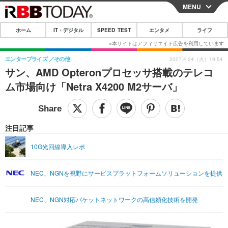
MENU
CLOSE
ホーム
IT・デジタル
SPEED TEST
エンタメ
ライフ
ホーム
IT・デジタル
エンタープライズ
その他
2007.4.24（火）19:54
サン、AMD Opteronプロセッサ搭載のテレコ
IT・デジタルTOP
スマートフォン
SPEED TEST
ム市場向け「Netra X4200 M2サーバ」
ネタ
ガジェット・ツール
エンタメ
ショッピング
その他
エンタメTOP
映画・ドラマ
ライフ
注目記事
韓流・K-POP
韓国・芸能
ライフTOP
グルメ
リリース一覧
10G光回線導入レポ
音楽
スポーツ
ペット
ショッピング
プッシュ通知の停止方法
NEC、NGNを視野にサービスプラットフォームソリューションを提供
グラビア
ブログ
その他
ショッピング
その他
NEC、NGN対応パケットネットワークの高信頼化技術を開発