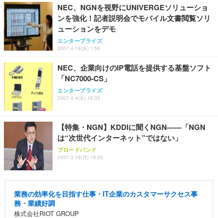
NEC、NGNを視野にUNIVERGEソリューショ
ンを強化！記者説明会でモバイル文書閲覧ソリ
ューションをデモ
エンタープライズ
2007.4.18(水) 1:59
NEC、企業向けのIP電話を提供する基盤ソフト
「NC7000-CS」
エンタープライズ
2007.4.4(水) 18:35
【特集・NGN】KDDIに聞くNGN——「NGN
は“次世代インターネット”ではない」
ブロードバンド
2007.3.19(月) 19:02
業務の効率化を目指す仕事・IT企業のカスタマーサクセス事
務・業績好調
株式会社RIOT GROUP