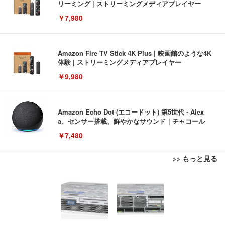
リーミング | ストリーミングメディアプレイヤー
￥7,980
Amazon Fire TV Stick 4K Plus | 映画館のような4K
体験 | ストリーミングメディアプレイヤー
￥9,980
Amazon Echo Dot (エコードット) 第5世代 - Alex
a、センサー搭載、鮮やかなサウンド｜チャコール
￥7,480
>> もっと見る
[EdoErgo] オフィスチェア 椅子 テレワーク 疲れな
EIZO ビジネス向けプレミアムモニター | FlexScan
Amazonベーシック ペットシーツ 薄型 レギュラー 1
い 跳ね上げ式アームレスト コンパクト 約105度ロッ
EV3240X-WT | 31.5型4K UHD・USB Type-C・ホワ
回使い捨て 無香料 ホワイト 300枚
キング pc 事務椅子 360度回転 座面昇降 強化ナイロ
イト
ン樹脂ベース 通気性メッシュ 在宅ワーク H-WY01
￥3,373
￥5,699
￥105,595
(黒網+黒枠+黒足)